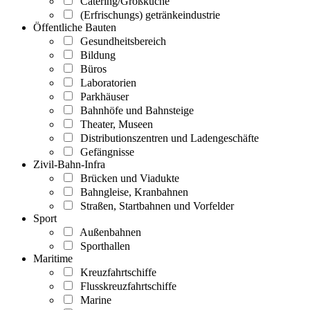
Catering/Großküche
(Erfrischungs) getränkeindustrie
Öffentliche Bauten
Gesundheitsbereich
Bildung
Büros
Laboratorien
Parkhäuser
Bahnhöfe und Bahnsteige
Theater, Museen
Distributionszentren und Ladengeschäfte
Gefängnisse
Zivil-Bahn-Infra
Brücken und Viadukte
Bahngleise, Kranbahnen
Straßen, Startbahnen und Vorfelder
Sport
Außenbahnen
Sporthallen
Maritime
Kreuzfahrtschiffe
Flusskreuzfahrtschiffe
Marine