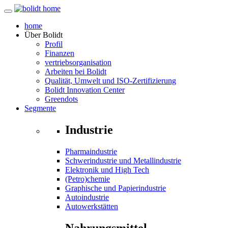
home
Über
Bolidt
Profil
Finanzen
vertriebsorganisation
Arbeiten bei Bolidt
Qualität, Umwelt und ISO-Zertifizierung
Bolidt Innovation Center
Greendots
Segmente
Industrie
Pharmaindustrie
Schwerindustrie und Metallindustrie
Elektronik und High Tech
(Petro)chemie
Graphische und Papierindustrie
Autoindustrie
Autowerkstätten
Nahrungsmittel