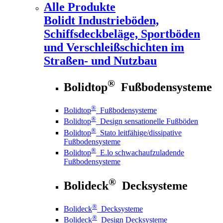
Alle Produkte
Bolidt
Industrieböden,
Schiffsdeckbeläge, Sportböden
und Verschleißschichten im
Straßen- und Nutzbau
®
Bolidtop
Fußbodensysteme
®
Bolidtop
Fußbodensysteme
®
Bolidtop
Design sensationelle Fußböden
®
Bolidtop
Stato leitfähige/dissipative
Fußbodensysteme
®
Bolidtop
E.lo schwachaufzuladende
Fußbodensysteme
®
Bolideck
Decksysteme
®
Bolideck
Decksysteme
®
Bolideck
Design Decksysteme