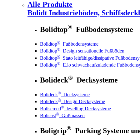
Alle Produkte
Bolidt
Industrieböden, Schiffsdeck
®
Bolidtop
Fußbodensysteme
®
Bolidtop
Fußbodensysteme
®
Bolidtop
Design sensationelle Fußböden
®
Bolidtop
Stato leitfähige/dissipative Fußbodens
®
Bolidtop
E.lo schwachaufzuladende Fußbodens
®
Bolideck
Decksysteme
®
Bolideck
Decksysteme
®
Bolideck
Design Decksysteme
®
Boliscreed
levelling Decksysteme
®
Bolicast
Gußmassen
®
Boligrip
Parking Systeme un