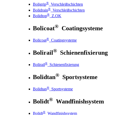
®
Boligrip
Verschleißschichten
®
Bolidrain
Verschleißschichten
®
Bolidtop
Z.OK
®
Bolicoat
Coatingsysteme
®
Bolicoat
Coatingsysteme
®
Bolirail
Schienenfixierung
®
Bolirail
Schienenfixierung
®
Bolidtan
Sportsysteme
®
Bolidtan
Sportsysteme
®
Bolidt
Wandfinishsystem
®
Bolidt
Wandfinishsystem