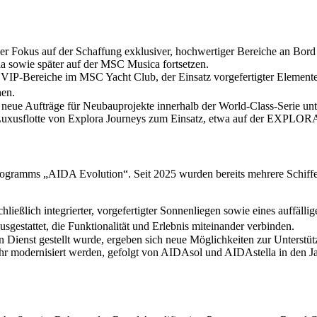
okus auf der Schaffung exklusiver, hochwertiger Bereiche an Bord be
 sowie später auf der MSC Musica fortsetzen.
IP-Bereiche im MSC Yacht Club, der Einsatz vorgefertigter Elemente 
hen.
ue Aufträge für Neubauprojekte innerhalb der World-Class-Serie unte
uxusflotte von Explora Journeys zum Einsatz, etwa auf der EXPLORA II
rogramms „AIDA Evolution“. Seit 2025 wurden bereits mehrere Schiffe
ließlich integrierter, vorgefertigter Sonnenliegen sowie eines auffäll
estattet, die Funktionalität und Erlebnis miteinander verbinden.
n Dienst gestellt wurde, ergeben sich neue Möglichkeiten zur Unterst
 modernisiert werden, gefolgt von AIDAsol und AIDAstella in den Ja