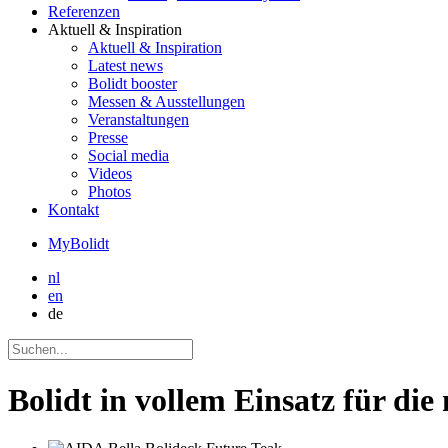
Referenzen
Aktuell
& Inspiration
Aktuell
& Inspiration
Latest news
Bolidt booster
Messen & Ausstellungen
Veranstaltungen
Presse
Social media
Videos
Photos
Kontakt
MyBolidt
nl
en
de
Bolidt in vollem Einsatz für di