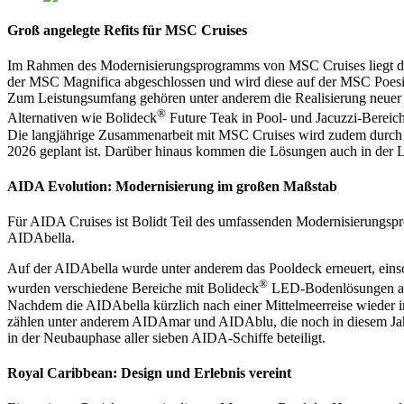
Groß angelegte Refits für MSC Cruises
Im Rahmen des Modernisierungsprogramms von MSC Cruises liegt der F
der MSC Magnifica abgeschlossen und wird diese auf der MSC Poesia
Zum Leistungsumfang gehören unter anderem die Realisierung neuer V
®
Alternativen wie Bolideck
Future Teak in Pool- und Jacuzzi-Bereic
Die langjährige Zusammenarbeit mit MSC Cruises wird zudem durch ne
2026 geplant ist. Darüber hinaus kommen die Lösungen auch in der L
AIDA Evolution: Modernisierung im großen Maßstab
Für AIDA Cruises ist Bolidt Teil des umfassenden Modernisierungsp
AIDAbella.
Auf der AIDAbella wurde unter anderem das Pooldeck erneuert, einsch
®
wurden verschiedene Bereiche mit Bolideck
LED-Bodenlösungen ausg
Nachdem die AIDAbella kürzlich nach einer Mittelmeerreise wieder i
zählen unter anderem AIDAmar und AIDAblu, die noch in diesem Jahr
in der Neubauphase aller sieben AIDA-Schiffe beteiligt.
Royal Caribbean: Design und Erlebnis vereint