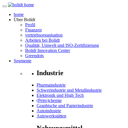
home
Über
Bolidt
Profil
Finanzen
vertriebsorganisation
Arbeiten bei Bolidt
Qualität, Umwelt und ISO-Zertifizierung
Bolidt Innovation Center
Greendots
Segmente
Industrie
Pharmaindustrie
Schwerindustrie und Metallindustrie
Elektronik und High Tech
(Petro)chemie
Graphische und Papierindustrie
Autoindustrie
Autowerkstätten
Nahrungsmittel