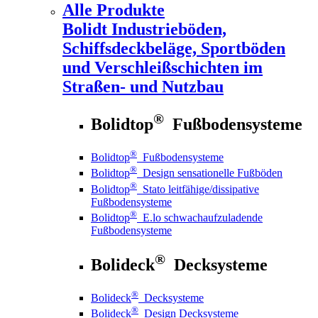
Alle Produkte
Bolidt
Industrieböden,
Schiffsdeckbeläge, Sportböden
und Verschleißschichten im
Straßen- und Nutzbau
®
Bolidtop
Fußbodensysteme
®
Bolidtop
Fußbodensysteme
®
Bolidtop
Design sensationelle Fußböden
®
Bolidtop
Stato leitfähige/dissipative
Fußbodensysteme
®
Bolidtop
E.lo schwachaufzuladende
Fußbodensysteme
®
Bolideck
Decksysteme
®
Bolideck
Decksysteme
®
Bolideck
Design Decksysteme