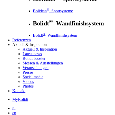
®
Bolidtan
Sportsysteme
®
Bolidt
Wandfinishsystem
®
Bolidt
Wandfinishsystem
Referenzen
Aktuell
& Inspiration
Aktuell
& Inspiration
Latest news
Bolidt booster
Messen & Ausstellungen
Veranstaltungen
Presse
Social media
Videos
Photos
Kontakt
MyBolidt
nl
en