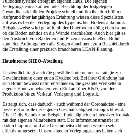
Fußbodensysteme erfolgt im eigenen Haus. Die eigenen
Verlegungsteams können unter Beachtung der festgelegten
Gesundheitsrichtlinien Projekte schnell und flexibel durchführen.
Aufgrund ihrer langjährigen Erfahrung wissen diese Spezialisten,
auf was es bei der Verlegung des hygienischen Bodens ankommt.
Beispielsweise wird geprüft, ob der Unterboden völlig eben ist und
ob die Böden nahtlos an die Wände anschließen. Auch hier gilt es,
den Ausbruch von Bakterien und Pilzen auszuschließen. Bolidt
kann den Auftraggebern alle Sorgen abnehmen, zum Beispiel durch
die Erstellung einer praktisch brauchbaren LEAN-Planung.
Hausinterne SHEQ-Abteilung
Letztendlich trägt auch die gewählte Unternehmensstrategie zur
Gewährleistung einer guten Hygiene bei. Bei ihrer Gründung hat
sich Bolidt bewusst dafür entschieden, die gesamte Wertkette in
eigener Hand zu behalten; vom Einkauf über R&D, von der
Produktion bis zu Verkauf, Verlegung und Logistik.
Es zeigt sich, dass dadurch - auch während der Coronakrise - eine
bessere Kontrolle der eigenen Geschäftstätigkeit ermöglicht wird.
Über Daily Stands zum Beispiel findet täglich ein intensiver Kontakt
mit den eigenen Mitarbeitern statt. Der Informationstransfer ist
dadurch optimal und alle Gesundheitsrichtlinien werden sehr
effektiv umgesetzt. Unsere eigenen Verlegungsteams halten sich