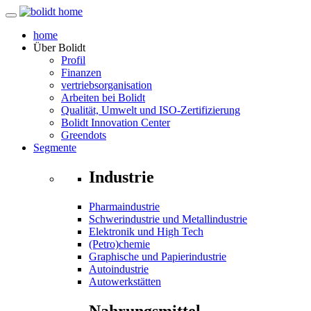
home
Über
Bolidt
Profil
Finanzen
vertriebsorganisation
Arbeiten bei Bolidt
Qualität, Umwelt und ISO-Zertifizierung
Bolidt Innovation Center
Greendots
Segmente
Industrie
Pharmaindustrie
Schwerindustrie und Metallindustrie
Elektronik und High Tech
(Petro)chemie
Graphische und Papierindustrie
Autoindustrie
Autowerkstätten
Nahrungsmittel