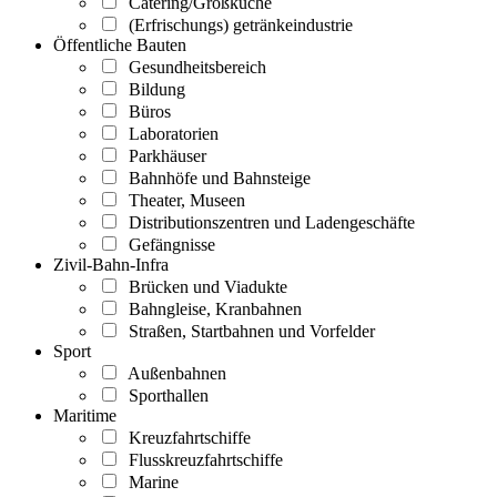
Catering/Großküche
(Erfrischungs) getränkeindustrie
Öffentliche Bauten
Gesundheitsbereich
Bildung
Büros
Laboratorien
Parkhäuser
Bahnhöfe und Bahnsteige
Theater, Museen
Distributionszentren und Ladengeschäfte
Gefängnisse
Zivil-Bahn-Infra
Brücken und Viadukte
Bahngleise, Kranbahnen
Straßen, Startbahnen und Vorfelder
Sport
Außenbahnen
Sporthallen
Maritime
Kreuzfahrtschiffe
Flusskreuzfahrtschiffe
Marine