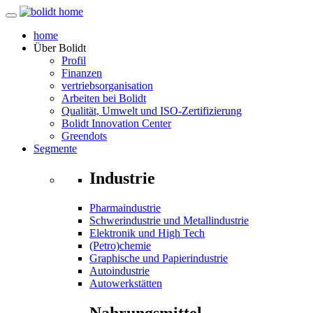
home
Über
Bolidt
Profil
Finanzen
vertriebsorganisation
Arbeiten bei Bolidt
Qualität, Umwelt und ISO-Zertifizierung
Bolidt Innovation Center
Greendots
Segmente
Industrie
Pharmaindustrie
Schwerindustrie und Metallindustrie
Elektronik und High Tech
(Petro)chemie
Graphische und Papierindustrie
Autoindustrie
Autowerkstätten
Nahrungsmittel