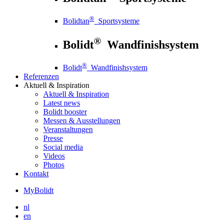
®
Bolidtan
Sportsysteme
®
Bolidt
Wandfinishsystem
®
Bolidt
Wandfinishsystem
Referenzen
Aktuell
& Inspiration
Aktuell
& Inspiration
Latest news
Bolidt booster
Messen & Ausstellungen
Veranstaltungen
Presse
Social media
Videos
Photos
Kontakt
MyBolidt
nl
en