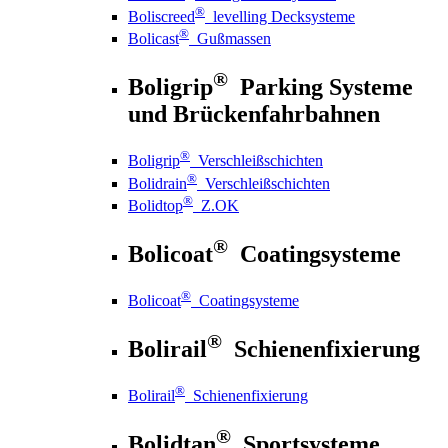
®
Boliscreed
levelling Decksysteme
®
Bolicast
Gußmassen
®
Boligrip
Parking Systeme
und Brückenfahrbahnen
®
Boligrip
Verschleißschichten
®
Bolidrain
Verschleißschichten
®
Bolidtop
Z.OK
®
Bolicoat
Coatingsysteme
®
Bolicoat
Coatingsysteme
®
Bolirail
Schienenfixierung
®
Bolirail
Schienenfixierung
®
Bolidtan
Sportsysteme