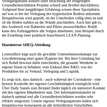
Verlegungsteams können unter Beachtung der festgelegten
Gesundheitsrichtlinien Projekte schnell und flexibel durchführen.
Aufgrund ihrer langjährigen Erfahrung wissen diese Spezialisten,
auf was es bei der Verlegung des hygienischen Bodens ankommt.
Beispielsweise wird geprüft, ob der Unterboden völlig eben ist und
ob die Böden nahtlos an die Wände anschließen. Auch hier gilt es,
den Ausbruch von Bakterien und Pilzen auszuschließen. Bolidt
kann den Auftraggebern alle Sorgen abnehmen, zum Beispiel durch
die Erstellung einer praktisch brauchbaren LEAN-Planung.
Hausinterne SHEQ-Abteilung
Letztendlich trägt auch die gewählte Unternehmensstrategie zur
Gewährleistung einer guten Hygiene bei. Bei ihrer Gründung hat
sich Bolidt bewusst dafür entschieden, die gesamte Wertkette in
eigener Hand zu behalten; vom Einkauf über R&D, von der
Produktion bis zu Verkauf, Verlegung und Logistik.
Es zeigt sich, dass dadurch - auch während der Coronakrise - eine
bessere Kontrolle der eigenen Geschäftstätigkeit ermöglicht wird.
Über Daily Stands zum Beispiel findet täglich ein intensiver Kontakt
mit den eigenen Mitarbeitern statt. Der Informationstransfer ist
dadurch optimal und alle Gesundheitsrichtlinien werden sehr
effektiv umgesetzt. Unsere eigenen Verlegungsteams halten sich
beispielsweise konsequent an alle behördlichen Vorschriften.