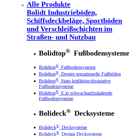
Alle Produkte
Bolidt
Industrieböden,
Schiffsdeckbeläge, Sportböden
und Verschleißschichten im
Straßen- und Nutzbau
®
Bolidtop
Fußbodensysteme
®
Bolidtop
Fußbodensysteme
®
Bolidtop
Design sensationelle Fußböden
®
Bolidtop
Stato leitfähige/dissipative
Fußbodensysteme
®
Bolidtop
E.lo schwachaufzuladende
Fußbodensysteme
®
Bolideck
Decksysteme
®
Bolideck
Decksysteme
®
Bolideck
Design Decksysteme