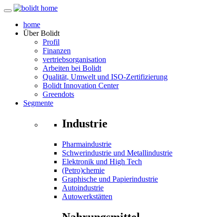
home
Über
Bolidt
Profil
Finanzen
vertriebsorganisation
Arbeiten bei Bolidt
Qualität, Umwelt und ISO-Zertifizierung
Bolidt Innovation Center
Greendots
Segmente
Industrie
Pharmaindustrie
Schwerindustrie und Metallindustrie
Elektronik und High Tech
(Petro)chemie
Graphische und Papierindustrie
Autoindustrie
Autowerkstätten
Nahrungsmittel