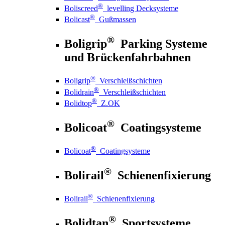
®
Boliscreed
levelling Decksysteme
®
Bolicast
Gußmassen
®
Boligrip
Parking Systeme
und Brückenfahrbahnen
®
Boligrip
Verschleißschichten
®
Bolidrain
Verschleißschichten
®
Bolidtop
Z.OK
®
Bolicoat
Coatingsysteme
®
Bolicoat
Coatingsysteme
®
Bolirail
Schienenfixierung
®
Bolirail
Schienenfixierung
®
Bolidtan
Sportsysteme