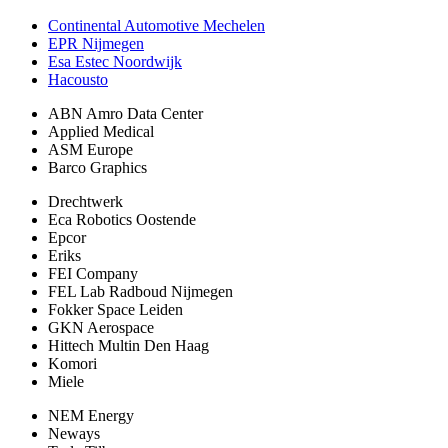
Continental Automotive Mechelen
EPR Nijmegen
Esa Estec Noordwijk
Hacousto
ABN Amro Data Center
Applied Medical
ASM Europe
Barco Graphics
Drechtwerk
Eca Robotics Oostende
Epcor
Eriks
FEI Company
FEL Lab Radboud Nijmegen
Fokker Space Leiden
GKN Aerospace
Hittech Multin Den Haag
Komori
Miele
NEM Energy
Neways