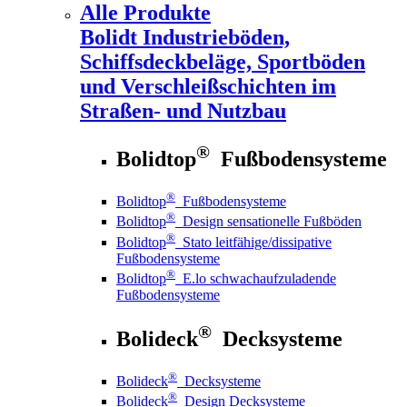
Alle Produkte
Bolidt
Industrieböden,
Schiffsdeckbeläge, Sportböden
und Verschleißschichten im
Straßen- und Nutzbau
®
Bolidtop
Fußbodensysteme
®
Bolidtop
Fußbodensysteme
®
Bolidtop
Design sensationelle Fußböden
®
Bolidtop
Stato leitfähige/dissipative
Fußbodensysteme
®
Bolidtop
E.lo schwachaufzuladende
Fußbodensysteme
®
Bolideck
Decksysteme
®
Bolideck
Decksysteme
®
Bolideck
Design Decksysteme