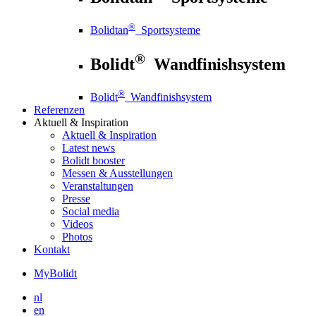
®
Bolidtan
Sportsysteme
®
Bolidt
Wandfinishsystem
®
Bolidt
Wandfinishsystem
Referenzen
Aktuell
& Inspiration
Aktuell
& Inspiration
Latest news
Bolidt booster
Messen & Ausstellungen
Veranstaltungen
Presse
Social media
Videos
Photos
Kontakt
MyBolidt
nl
en