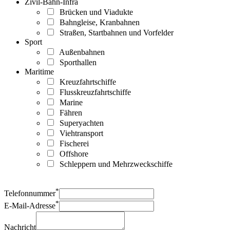
Zivil-Bahn-Infra
Brücken und Viadukte
Bahngleise, Kranbahnen
Straßen, Startbahnen und Vorfelder
Sport
Außenbahnen
Sporthallen
Maritime
Kreuzfahrtschiffe
Flusskreuzfahrtschiffe
Marine
Fähren
Superyachten
Viehtransport
Fischerei
Offshore
Schleppern und Mehrzweckschiffe
*
Telefonnummer
*
E-Mail-Adresse
Nachricht