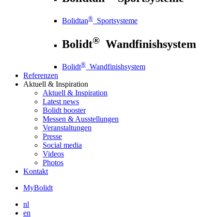
®
Bolidtan
Sportsysteme
®
Bolidt
Wandfinishsystem
®
Bolidt
Wandfinishsystem
Referenzen
Aktuell
& Inspiration
Aktuell
& Inspiration
Latest news
Bolidt booster
Messen & Ausstellungen
Veranstaltungen
Presse
Social media
Videos
Photos
Kontakt
MyBolidt
nl
en