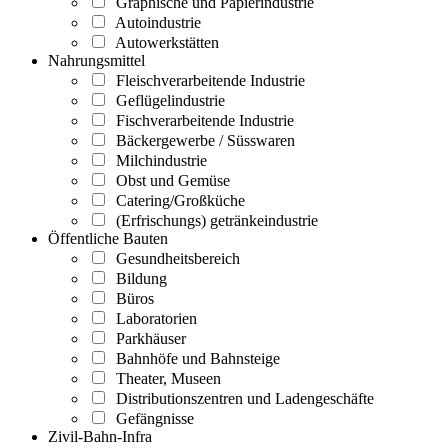
Graphische und Papierindustrie
Autoindustrie
Autowerkstätten
Nahrungsmittel
Fleischverarbeitende Industrie
Geflügelindustrie
Fischverarbeitende Industrie
Bäckergewerbe / Süsswaren
Milchindustrie
Obst und Gemüse
Catering/Großküche
(Erfrischungs) getränkeindustrie
Öffentliche Bauten
Gesundheitsbereich
Bildung
Büros
Laboratorien
Parkhäuser
Bahnhöfe und Bahnsteige
Theater, Museen
Distributionszentren und Ladengeschäfte
Gefängnisse
Zivil-Bahn-Infra