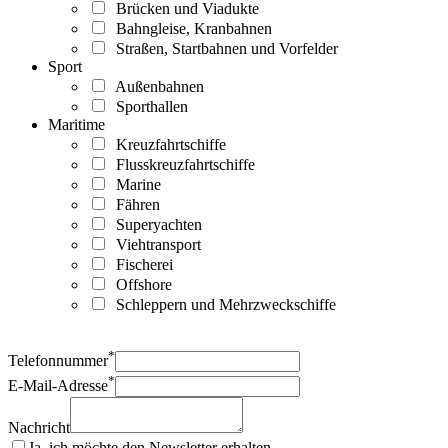
Brücken und Viadukte
Bahngleise, Kranbahnen
Straßen, Startbahnen und Vorfelder
Sport
Außenbahnen
Sporthallen
Maritime
Kreuzfahrtschiffe
Flusskreuzfahrtschiffe
Marine
Fähren
Superyachten
Viehtransport
Fischerei
Offshore
Schleppern und Mehrzweckschiffe
*
Telefonnummer
*
E-Mail-Adresse
Nachricht
Ja, ich möchte den Newsletter erhalten.