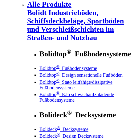
Alle Produkte
Bolidt
Industrieböden,
Schiffsdeckbeläge, Sportböden
und Verschleißschichten im
Straßen- und Nutzbau
®
Bolidtop
Fußbodensysteme
®
Bolidtop
Fußbodensysteme
®
Bolidtop
Design sensationelle Fußböden
®
Bolidtop
Stato leitfähige/dissipative
Fußbodensysteme
®
Bolidtop
E.lo schwachaufzuladende
Fußbodensysteme
®
Bolideck
Decksysteme
®
Bolideck
Decksysteme
®
Bolideck
Design Decksysteme