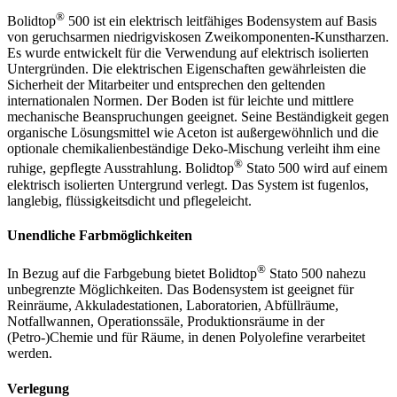
®
Bolidtop
500 ist ein elektrisch leitfähiges Bodensystem auf Basis
von geruchsarmen niedrigviskosen Zweikomponenten-Kunstharzen.
Es wurde entwickelt für die Verwendung auf elektrisch isolierten
Untergründen. Die elektrischen Eigenschaften gewährleisten die
Sicherheit der Mitarbeiter und entsprechen den geltenden
internationalen Normen. Der Boden ist für leichte und mittlere
mechanische Beanspruchungen geeignet. Seine Beständigkeit gegen
organische Lösungsmittel wie Aceton ist außergewöhnlich und die
optionale chemikalienbeständige Deko-Mischung verleiht ihm eine
®
ruhige, gepflegte Ausstrahlung. Bolidtop
Stato 500 wird auf einem
elektrisch isolierten Untergrund verlegt. Das System ist fugenlos,
langlebig, flüssigkeitsdicht und pflegeleicht.
Unendliche Farbmöglichkeiten
®
In Bezug auf die Farbgebung bietet Bolidtop
Stato 500 nahezu
unbegrenzte Möglichkeiten. Das Bodensystem ist geeignet für
Reinräume, Akkuladestationen, Laboratorien, Abfüllräume,
Notfallwannen, Operationssäle, Produktionsräume in der
(Petro-)Chemie und für Räume, in denen Polyolefine verarbeitet
werden.
Verlegung