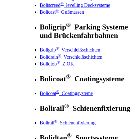
®
Boliscreed
levelling Decksysteme
®
Bolicast
Gußmassen
®
Boligrip
Parking Systeme
und Brückenfahrbahnen
®
Boligrip
Verschleißschichten
®
Bolidrain
Verschleißschichten
®
Bolidtop
Z.OK
®
Bolicoat
Coatingsysteme
®
Bolicoat
Coatingsysteme
®
Bolirail
Schienenfixierung
®
Bolirail
Schienenfixierung
®
Bolidtan
Sportsysteme