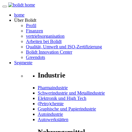
home
Über
Bolidt
Profil
Finanzen
vertriebsorganisation
Arbeiten bei Bolidt
Qualität, Umwelt und ISO-Zertifizierung
Bolidt Innovation Center
Greendots
Segmente
Industrie
Pharmaindustrie
Schwerindustrie und Metallindustrie
Elektronik und High Tech
(Petro)chemie
Graphische und Papierindustrie
Autoindustrie
Autowerkstätten
Nahrungsmittel