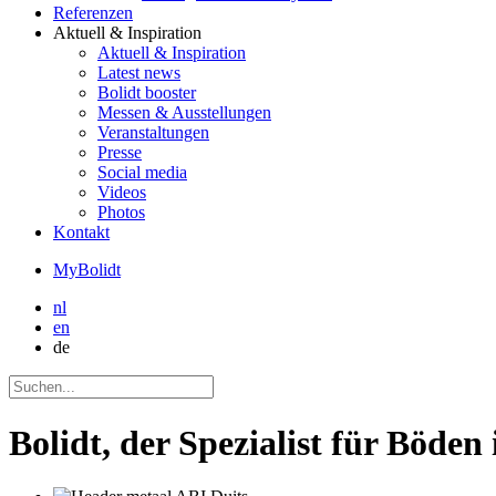
Referenzen
Aktuell
& Inspiration
Aktuell
& Inspiration
Latest news
Bolidt booster
Messen & Ausstellungen
Veranstaltungen
Presse
Social media
Videos
Photos
Kontakt
MyBolidt
nl
en
de
Bolidt, der Spezialist für Böden