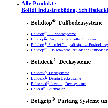
Alle Produkte
Bolidt
Industrieböden, Schiffsdeck
®
Bolidtop
Fußbodensysteme
®
Bolidtop
Fußbodensysteme
®
Bolidtop
Design sensationelle Fußböden
®
Bolidtop
Stato leitfähige/dissipative Fußbodens
®
Bolidtop
E.lo schwachaufzuladende Fußbodens
®
Bolideck
Decksysteme
®
Bolideck
Decksysteme
®
Bolideck
Design Decksysteme
®
Boliscreed
levelling Decksysteme
®
Bolicast
Gußmassen
®
Boligrip
Parking Systeme un