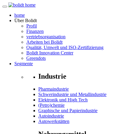
home
Über
Bolidt
Profil
Finanzen
vertriebsorganisation
Arbeiten bei Bolidt
Qualität, Umwelt und ISO-Zertifizierung
Bolidt Innovation Center
Greendots
Segmente
Industrie
Pharmaindustrie
Schwerindustrie und Metallindustrie
Elektronik und High Tech
(Petro)chemie
Graphische und Papierindustrie
Autoindustrie
Autowerkstätten
Nahrungsmittel