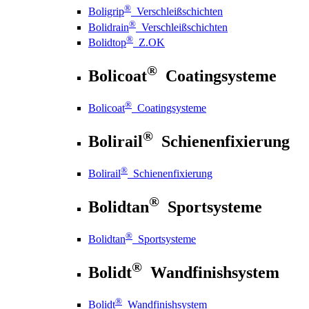
®
Boligrip
Verschleißschichten
®
Bolidrain
Verschleißschichten
®
Bolidtop
Z.OK
®
Bolicoat
Coatingsysteme
®
Bolicoat
Coatingsysteme
®
Bolirail
Schienenfixierung
®
Bolirail
Schienenfixierung
®
Bolidtan
Sportsysteme
®
Bolidtan
Sportsysteme
®
Bolidt
Wandfinishsystem
®
Bolidt
Wandfinishsystem