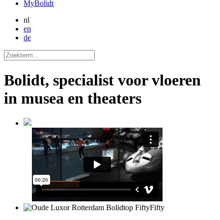
MyBolidt
nl
en
de
Bolidt, specialist voor vloeren
in musea en theaters