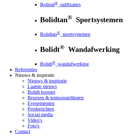
®
Bolirail
railfixaties
®
Bolidtan
Sportsystemen
®
Bolidtan
sportsystemen
®
Bolidt
Wandafwerking
®
Bolidt
wandafwerking
Referenties
Nieuws
& inspiratie
Nieuws
& inspiratie
Laatste nieuws
Bolidt booster
Beurzen & tentoonstellingen
Evenementen
Persberichten
Social media
Video's
Foto's
Contact