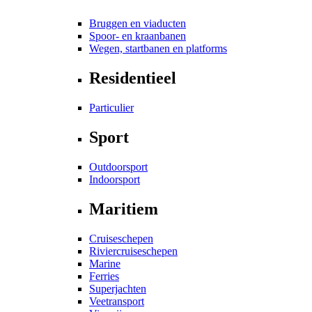
Bruggen en viaducten
Spoor- en kraanbanen
Wegen, startbanen en platforms
Residentieel
Particulier
Sport
Outdoorsport
Indoorsport
Maritiem
Cruiseschepen
Riviercruiseschepen
Marine
Ferries
Superjachten
Veetransport