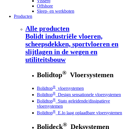
Visserij
Offshore
Sleep- en werkboten
Producten
Alle producten
Bolidt
industriële vloeren,
scheepsdekken, sportvloeren en
slijtlagen in de wegen en
utiliteitsbouw
®
Bolidtop
Vloersystemen
®
Bolidtop
vloersystemen
®
Bolidtop
Design sensationele vloersystemen
®
Bolidtop
Stato geleidende/dissipatieve
vloersystemen
®
Bolidtop
E.lo laag oplaadbare vloersystemen
®
Bolideck
Deksystemen