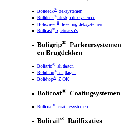
®
Bolideck
deksystemen
®
Bolideck
design deksystemen
®
Boliscreed
levelling deksystemen
®
Bolicast
gietmassa’s
®
Boligrip
Parkeersystemen
en Brugdekken
®
Boligrip
slijtlagen
®
Bolidrain
slijtlagen
®
Bolidtop
Z.OK
®
Bolicoat
Coatingsystemen
®
Bolicoat
coatingsystemen
®
Bolirail
Railfixaties