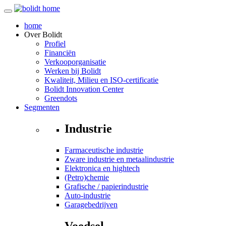
home
Over
Bolidt
Profiel
Financiën
Verkooporganisatie
Werken bij Bolidt
Kwaliteit, Milieu en ISO-certificatie
Bolidt Innovation Center
Greendots
Segmenten
Industrie
Farmaceutische industrie
Zware industrie en metaalindustrie
Elektronica en hightech
(Petro)chemie
Grafische / papierindustrie
Auto-industrie
Garagebedrijven
Voedsel