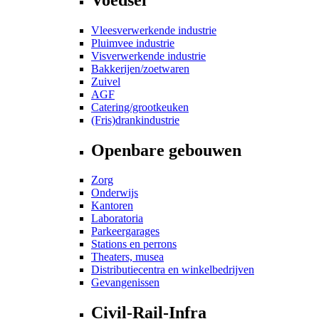
Vleesverwerkende industrie
Pluimvee industrie
Visverwerkende industrie
Bakkerijen/zoetwaren
Zuivel
AGF
Catering/grootkeuken
(Fris)drankindustrie
Openbare gebouwen
Zorg
Onderwijs
Kantoren
Laboratoria
Parkeergarages
Stations en perrons
Theaters, musea
Distributiecentra en winkelbedrijven
Gevangenissen
Civil-Rail-Infra