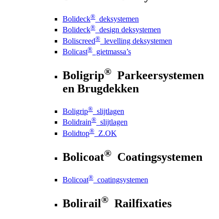
®
Bolideck
deksystemen
®
Bolideck
design deksystemen
®
Boliscreed
levelling deksystemen
®
Bolicast
gietmassa’s
®
Boligrip
Parkeersystemen
en Brugdekken
®
Boligrip
slijtlagen
®
Bolidrain
slijtlagen
®
Bolidtop
Z.OK
®
Bolicoat
Coatingsystemen
®
Bolicoat
coatingsystemen
®
Bolirail
Railfixaties