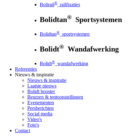
®
Bolirail
railfixaties
®
Bolidtan
Sportsystemen
®
Bolidtan
sportsystemen
®
Bolidt
Wandafwerking
®
Bolidt
wandafwerking
Referenties
Nieuws
& inspiratie
Nieuws
& inspiratie
Laatste nieuws
Bolidt booster
Beurzen & tentoonstellingen
Evenementen
Persberichten
Social media
Video's
Foto's
Contact