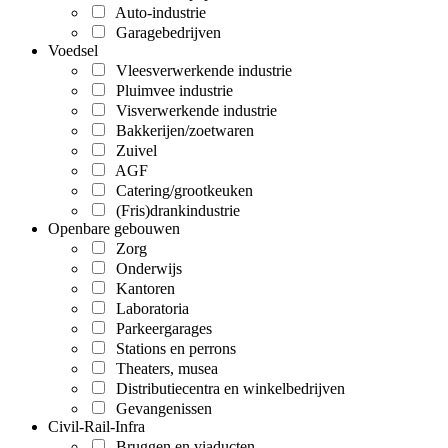
Auto-industrie
Garagebedrijven
Voedsel
Vleesverwerkende industrie
Pluimvee industrie
Visverwerkende industrie
Bakkerijen/zoetwaren
Zuivel
AGF
Catering/grootkeuken
(Fris)drankindustrie
Openbare gebouwen
Zorg
Onderwijs
Kantoren
Laboratoria
Parkeergarages
Stations en perrons
Theaters, musea
Distributiecentra en winkelbedrijven
Gevangenissen
Civil-Rail-Infra
Bruggen en viaducten