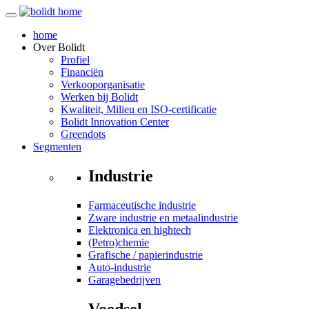
home
Over
Bolidt
Profiel
Financiën
Verkooporganisatie
Werken bij Bolidt
Kwaliteit, Milieu en ISO-certificatie
Bolidt Innovation Center
Greendots
Segmenten
Industrie
Farmaceutische industrie
Zware industrie en metaalindustrie
Elektronica en hightech
(Petro)chemie
Grafische / papierindustrie
Auto-industrie
Garagebedrijven
Voedsel