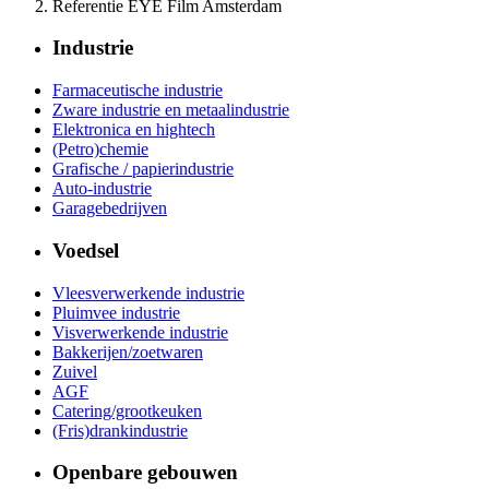
Referentie EYE Film Amsterdam
Industrie
Farmaceutische industrie
Zware industrie en metaalindustrie
Elektronica en hightech
(Petro)chemie
Grafische / papierindustrie
Auto-industrie
Garagebedrijven
Voedsel
Vleesverwerkende industrie
Pluimvee industrie
Visverwerkende industrie
Bakkerijen/zoetwaren
Zuivel
AGF
Catering/grootkeuken
(Fris)drankindustrie
Openbare gebouwen