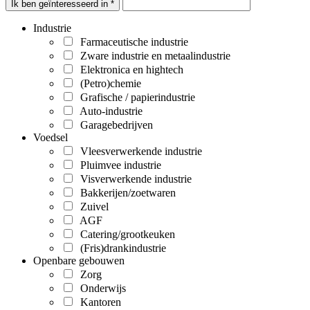
Ik ben geïnteresseerd in *
Industrie
Farmaceutische industrie
Zware industrie en metaalindustrie
Elektronica en hightech
(Petro)chemie
Grafische / papierindustrie
Auto-industrie
Garagebedrijven
Voedsel
Vleesverwerkende industrie
Pluimvee industrie
Visverwerkende industrie
Bakkerijen/zoetwaren
Zuivel
AGF
Catering/grootkeuken
(Fris)drankindustrie
Openbare gebouwen
Zorg
Onderwijs
Kantoren