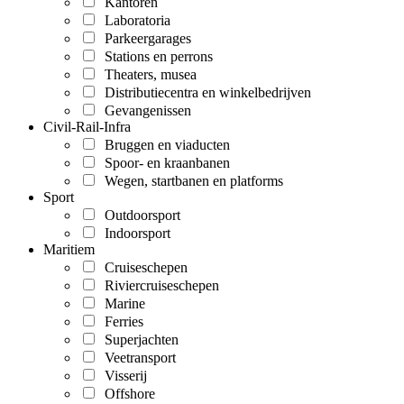
Kantoren
Laboratoria
Parkeergarages
Stations en perrons
Theaters, musea
Distributiecentra en winkelbedrijven
Gevangenissen
Civil-Rail-Infra
Bruggen en viaducten
Spoor- en kraanbanen
Wegen, startbanen en platforms
Sport
Outdoorsport
Indoorsport
Maritiem
Cruiseschepen
Riviercruiseschepen
Marine
Ferries
Superjachten
Veetransport
Visserij
Offshore