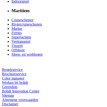
Indoorsport
Maritiem
Cruiseschepen
Riviercruiseschepen
Marine
Ferries
Superjachten
Veetransport
Visserij
Offshore
Sleep- en werkboten
Bestekservice
Brochureservice
Color manager
Werken bij bolidt
Greendots
Bolidt Innovation Center
Sitemap
Algemene voorwaarden
Disclaimer