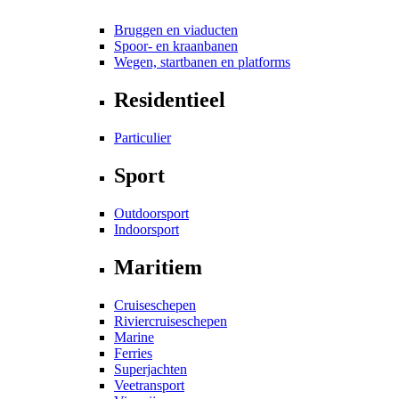
Bruggen en viaducten
Spoor- en kraanbanen
Wegen, startbanen en platforms
Residentieel
Particulier
Sport
Outdoorsport
Indoorsport
Maritiem
Cruiseschepen
Riviercruiseschepen
Marine
Ferries
Superjachten
Veetransport