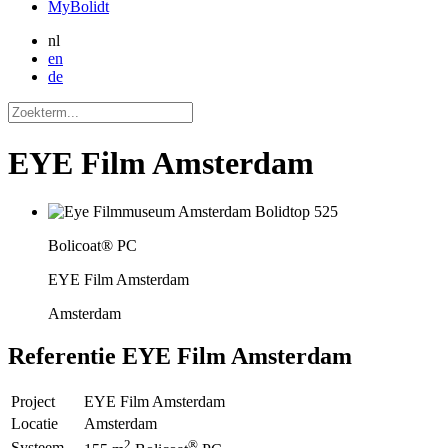
MyBolidt
nl
en
de
EYE Film Amsterdam
Bolicoat® PC
EYE Film Amsterdam
Amsterdam
Referentie
EYE Film Amsterdam
Project
EYE Film Amsterdam
Locatie
Amsterdam
2
®
Systeem