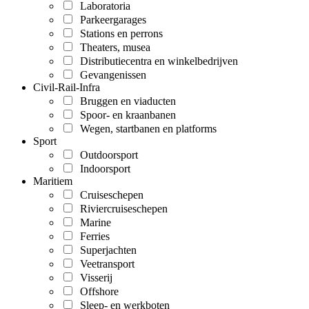
Laboratoria
Parkeergarages
Stations en perrons
Theaters, musea
Distributiecentra en winkelbedrijven
Gevangenissen
Civil-Rail-Infra
Bruggen en viaducten
Spoor- en kraanbanen
Wegen, startbanen en platforms
Sport
Outdoorsport
Indoorsport
Maritiem
Cruiseschepen
Riviercruiseschepen
Marine
Ferries
Superjachten
Veetransport
Visserij
Offshore
Sleep- en werkboten