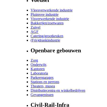
Vleesverwerkende industrie
Pluimvee industrie
Visverwerkende industrie
Bakkerijen/zoetwaren
Zuivel
AGF
Catering/grootkeuken
(Fris)drankindustrie
Openbare gebouwen
Zorg
Onderwijs
Kantoren
Laboratoria
Parkeergarages
Stations en perrons
Theaters, musea
Distributiecentra en winkelbedrijven
Gevangenissen
Civil-Rail-Infra