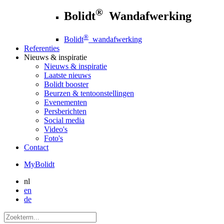
®
Bolidt
Wandafwerking
®
Bolidt
wandafwerking
Referenties
Nieuws
& inspiratie
Nieuws
& inspiratie
Laatste nieuws
Bolidt booster
Beurzen & tentoonstellingen
Evenementen
Persberichten
Social media
Video's
Foto's
Contact
MyBolidt
nl
en
de