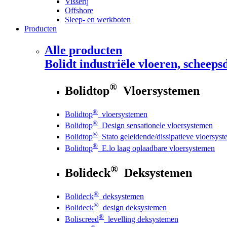
Visserij
Offshore
Sleep- en werkboten
Producten
Alle producten
Bolidt
industriële vloeren, scheepsd
®
Bolidtop
Vloersystemen
®
Bolidtop
vloersystemen
®
Bolidtop
Design sensationele vloersystemen
®
Bolidtop
Stato geleidende/dissipatieve vloersys
®
Bolidtop
E.lo laag oplaadbare vloersystemen
®
Bolideck
Deksystemen
®
Bolideck
deksystemen
®
Bolideck
design deksystemen
®
Boliscreed
levelling deksystemen