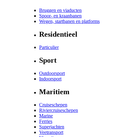
Bruggen en viaducten
Spoor- en kraanbanen
Wegen, startbanen en platforms
Residentieel
Particulier
Sport
Outdoorsport
Indoorsport
Maritiem
Cruiseschepen
Riviercruiseschepen
Marine
Ferries
Superjachten
Veetransport