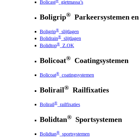
®
Bolicast
gietmassa’s
®
Boligrip
Parkeersystemen en
®
Boligrip
slijtlagen
®
Bolidrain
slijtlagen
®
Bolidtop
Z.OK
®
Bolicoat
Coatingsystemen
®
Bolicoat
coatingsystemen
®
Bolirail
Railfixaties
®
Bolirail
railfixaties
®
Bolidtan
Sportsystemen
®
Bolidtan
sportsystemen