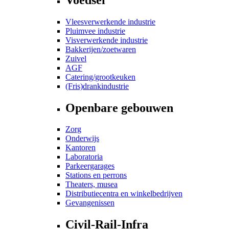
Vleesverwerkende industrie
Pluimvee industrie
Visverwerkende industrie
Bakkerijen/zoetwaren
Zuivel
AGF
Catering/grootkeuken
(Fris)drankindustrie
Openbare gebouwen
Zorg
Onderwijs
Kantoren
Laboratoria
Parkeergarages
Stations en perrons
Theaters, musea
Distributiecentra en winkelbedrijven
Gevangenissen
Civil-Rail-Infra