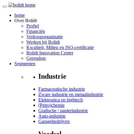
home
Over
Bolidt
Profiel
Financiën
Verkooporganisatie
Werken bij Bolidt
Kwaliteit, Milieu en ISO-certificatie
Bolidt Innovation Center
Greendots
Segmenten
Industrie
Farmaceutische industrie
Zware industrie en metaalindustrie
Elektronica en hightech
(Petro)chemie
Grafische / papierindustrie
Auto-industrie
Garagebedrijven
Voedsel