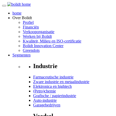
home
Over
Bolidt
Profiel
Financiën
Verkooporganisatie
Werken bij Bolidt
Kwaliteit, Milieu en ISO-certificatie
Bolidt Innovation Center
Greendots
Segmenten
Industrie
Farmaceutische industrie
Zware industrie en metaalindustrie
Elektronica en hightech
(Petro)chemie
Grafische / papierindustrie
Auto-industrie
Garagebedrijven
Voedsel