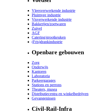
Vleesverwerkende industrie
Pluimvee industrie
Visverwerkende industrie
Bakkerijen/zoetwaren
Zuivel
AGF
Catering/grootkeuken
(Fris)drankindustrie
Openbare gebouwen
Zorg
Onderwijs
Kantoren
Laboratoria
Parkeergarages
Stations en perrons
Theaters, musea
Distributiecentra en winkelbedrijven
Gevangenissen
Civil-Rail-Infra