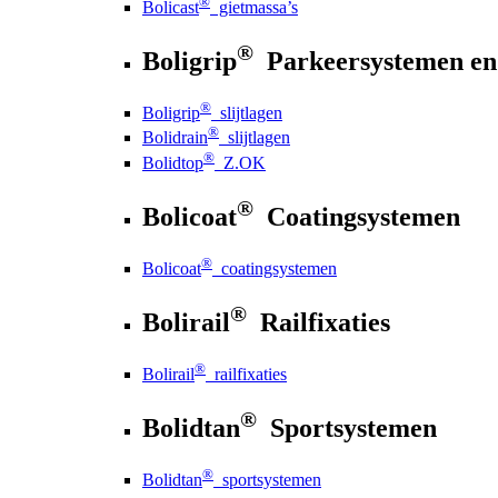
®
Bolicast
gietmassa’s
®
Boligrip
Parkeersystemen en
®
Boligrip
slijtlagen
®
Bolidrain
slijtlagen
®
Bolidtop
Z.OK
®
Bolicoat
Coatingsystemen
®
Bolicoat
coatingsystemen
®
Bolirail
Railfixaties
®
Bolirail
railfixaties
®
Bolidtan
Sportsystemen
®
Bolidtan
sportsystemen