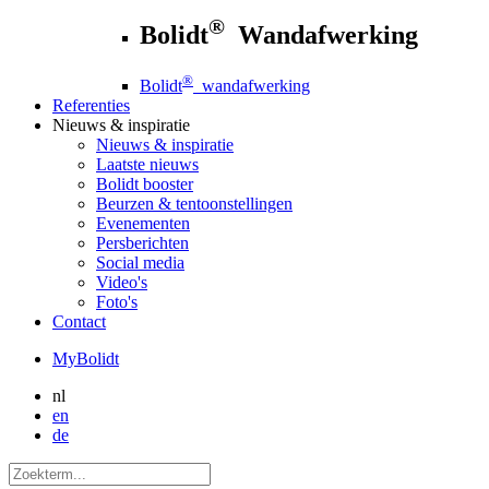
®
Bolidt
Wandafwerking
®
Bolidt
wandafwerking
Referenties
Nieuws
& inspiratie
Nieuws
& inspiratie
Laatste nieuws
Bolidt booster
Beurzen & tentoonstellingen
Evenementen
Persberichten
Social media
Video's
Foto's
Contact
MyBolidt
nl
en
de