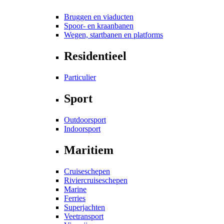
Bruggen en viaducten
Spoor- en kraanbanen
Wegen, startbanen en platforms
Residentieel
Particulier
Sport
Outdoorsport
Indoorsport
Maritiem
Cruiseschepen
Riviercruiseschepen
Marine
Ferries
Superjachten
Veetransport