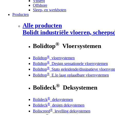
Visserij
Offshore
Sleep- en werkboten
Producten
Alle producten
Bolidt
industriële vloeren, scheepsd
®
Bolidtop
Vloersystemen
®
Bolidtop
vloersystemen
®
Bolidtop
Design sensationele vloersystemen
®
Bolidtop
Stato geleidende/dissipatieve vloersys
®
Bolidtop
E.lo laag oplaadbare vloersystemen
®
Bolideck
Deksystemen
®
Bolideck
deksystemen
®
Bolideck
design deksystemen
®
Boliscreed
levelling deksystemen