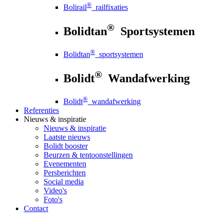
®
Bolirail
railfixaties
®
Bolidtan
Sportsystemen
®
Bolidtan
sportsystemen
®
Bolidt
Wandafwerking
®
Bolidt
wandafwerking
Referenties
Nieuws
& inspiratie
Nieuws
& inspiratie
Laatste nieuws
Bolidt booster
Beurzen & tentoonstellingen
Evenementen
Persberichten
Social media
Video's
Foto's
Contact