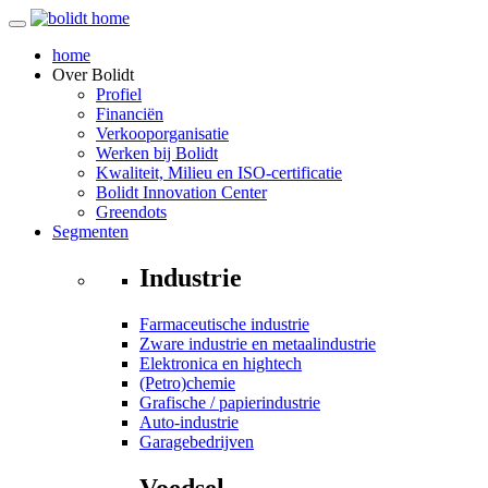
home
Over
Bolidt
Profiel
Financiën
Verkooporganisatie
Werken bij Bolidt
Kwaliteit, Milieu en ISO-certificatie
Bolidt Innovation Center
Greendots
Segmenten
Industrie
Farmaceutische industrie
Zware industrie en metaalindustrie
Elektronica en hightech
(Petro)chemie
Grafische / papierindustrie
Auto-industrie
Garagebedrijven
Voedsel