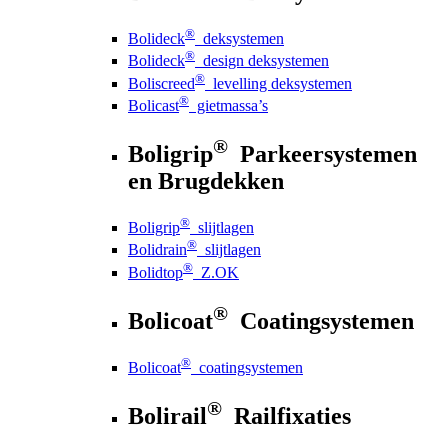
®
Bolideck
deksystemen
®
Bolideck
design deksystemen
®
Boliscreed
levelling deksystemen
®
Bolicast
gietmassa’s
®
Boligrip
Parkeersystemen
en Brugdekken
®
Boligrip
slijtlagen
®
Bolidrain
slijtlagen
®
Bolidtop
Z.OK
®
Bolicoat
Coatingsystemen
®
Bolicoat
coatingsystemen
®
Bolirail
Railfixaties