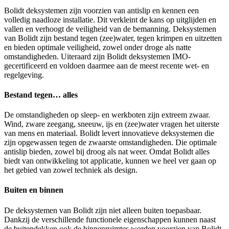
Bolidt deksystemen zijn voorzien van antislip en kennen een
volledig naadloze installatie. Dit verkleint de kans op uitglijden en
vallen en verhoogt de veiligheid van de bemanning. Deksystemen
van Bolidt zijn bestand tegen (zee)water, tegen krimpen en uitzetten
en bieden optimale veiligheid, zowel onder droge als natte
omstandigheden. Uiteraard zijn Bolidt deksystemen IMO-
gecertificeerd en voldoen daarmee aan de meest recente wet- en
regelgeving.
Bestand tegen… alles
De omstandigheden op sleep- en werkboten zijn extreem zwaar.
Wind, zware zeegang, sneeuw, ijs en (zee)water vragen het uiterste
van mens en materiaal. Bolidt levert innovatieve deksystemen die
zijn opgewassen tegen de zwaarste omstandigheden. Die optimale
antislip bieden, zowel bij droog als nat weer. Omdat Bolidt alles
biedt van ontwikkeling tot applicatie, kunnen we heel ver gaan op
het gebied van zowel techniek als design.
Buiten en binnen
De deksystemen van Bolidt zijn niet alleen buiten toepasbaar.
Dankzij de verschillende functionele eigenschappen kunnen naast
de buitendekken ook de binnenruimtes worden voorzien van Bolidt