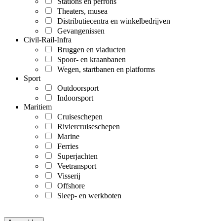
Stations en perrons
Theaters, musea
Distributiecentra en winkelbedrijven
Gevangenissen
Civil-Rail-Infra
Bruggen en viaducten
Spoor- en kraanbanen
Wegen, startbanen en platforms
Sport
Outdoorsport
Indoorsport
Maritiem
Cruiseschepen
Riviercruiseschepen
Marine
Ferries
Superjachten
Veetransport
Visserij
Offshore
Sleep- en werkboten