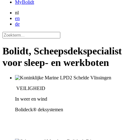
MyBolidt
nl
en
de
Bolidt, Scheepsdekspecialist
voor sleep- en werkboten
VEILIGHEID
In weer en wind
Bolideck® deksystemen