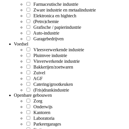
Farmaceutische industrie
Zware industrie en metaalindustrie
Elektronica en hightech
(Petro)chemie
Grafische / papierindustrie
Auto-industrie
Garagebedrijven
Voedsel
Vleesverwerkende industrie
Pluimvee industrie
Visverwerkende industrie
Bakkerijen/zoetwaren
Zuivel
AGF
Catering/grootkeuken
(Fris)drankindustrie
Openbare gebouwen
Zorg
Onderwijs
Kantoren
Laboratoria
Parkeergarages