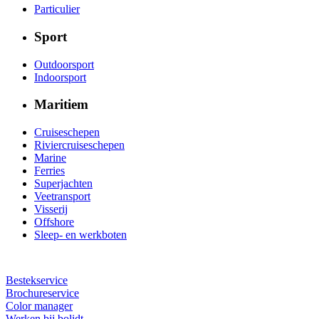
Particulier
Sport
Outdoorsport
Indoorsport
Maritiem
Cruiseschepen
Riviercruiseschepen
Marine
Ferries
Superjachten
Veetransport
Visserij
Offshore
Sleep- en werkboten
Bestekservice
Brochureservice
Color manager
Werken bij bolidt