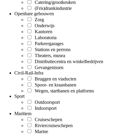
Catering/grootkeuken
(Fris)drankindustrie
Openbare gebouwen
Zorg
Onderwijs
Kantoren
Laboratoria
Parkeergarages
Stations en perrons
Theaters, musea
Distributiecentra en winkelbedrijven
Gevangenissen
Civil-Rail-Infra
Bruggen en viaducten
Spoor- en kraanbanen
Wegen, startbanen en platforms
Sport
Outdoorsport
Indoorsport
Maritiem
Cruiseschepen
Riviercruiseschepen
Marine