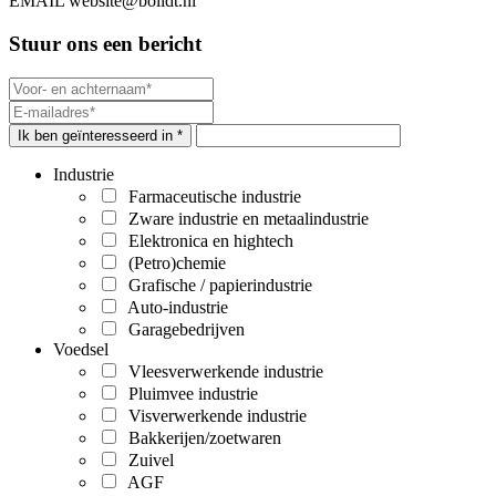
EMAIL
website@bolidt.nl
Stuur ons een bericht
Ik ben geïnteresseerd in *
Industrie
Farmaceutische industrie
Zware industrie en metaalindustrie
Elektronica en hightech
(Petro)chemie
Grafische / papierindustrie
Auto-industrie
Garagebedrijven
Voedsel
Vleesverwerkende industrie
Pluimvee industrie
Visverwerkende industrie
Bakkerijen/zoetwaren
Zuivel
AGF