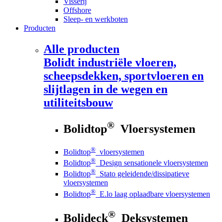
Visserij
Offshore
Sleep- en werkboten
Producten
Alle producten
Bolidt
industriële vloeren,
scheepsdekken, sportvloeren en
slijtlagen in de wegen en
utiliteitsbouw
®
Bolidtop
Vloersystemen
®
Bolidtop
vloersystemen
®
Bolidtop
Design sensationele vloersystemen
®
Bolidtop
Stato geleidende/dissipatieve
vloersystemen
®
Bolidtop
E.lo laag oplaadbare vloersystemen
®
Bolideck
Deksystemen