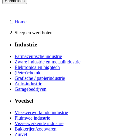
Home
Sleep en werkboten
Industrie
Farmaceutische industrie
Zware industrie en metaalindustrie
Elektronica en hightech
(Petro)chemie
Grafische / papierindustrie
Auto-industrie
Garagebedrijven
Voedsel
Vleesverwerkende industrie
Pluimvee industrie
Visverwerkende industrie
Bakkerijen/zoetwaren
Zuivel