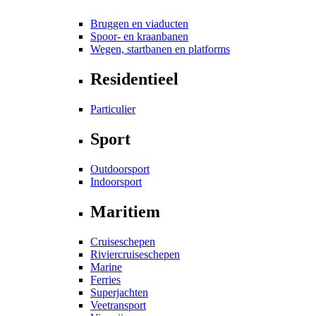
Bruggen en viaducten
Spoor- en kraanbanen
Wegen, startbanen en platforms
Residentieel
Particulier
Sport
Outdoorsport
Indoorsport
Maritiem
Cruiseschepen
Riviercruiseschepen
Marine
Ferries
Superjachten
Veetransport