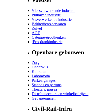
Vleesverwerkende industrie
Pluimvee industrie
Visverwerkende industrie
Bakkerijen/zoetwaren
Zuivel
AGF
Catering/grootkeuken
(Fris)drankindustrie
Openbare gebouwen
Zorg
Onderwijs
Kantoren
Laboratoria
Parkeergarages
Stations en perrons
Theaters, musea
Distributiecentra en winkelbedrijven
Gevangenissen
Civil-Rail-Infra