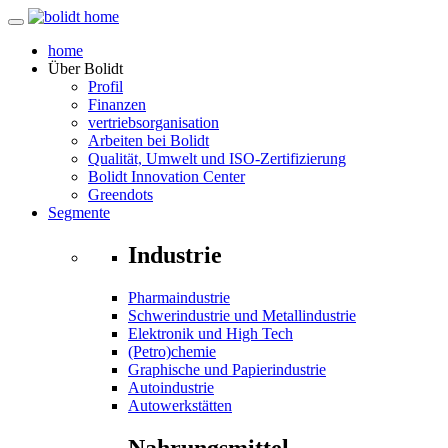
home
Über
Bolidt
Profil
Finanzen
vertriebsorganisation
Arbeiten bei Bolidt
Qualität, Umwelt und ISO-Zertifizierung
Bolidt Innovation Center
Greendots
Segmente
Industrie
Pharmaindustrie
Schwerindustrie und Metallindustrie
Elektronik und High Tech
(Petro)chemie
Graphische und Papierindustrie
Autoindustrie
Autowerkstätten
Nahrungsmittel