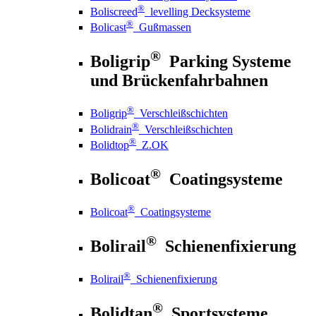
®
Boliscreed
levelling Decksysteme
®
Bolicast
Gußmassen
®
Boligrip
Parking Systeme
und Brückenfahrbahnen
®
Boligrip
Verschleißschichten
®
Bolidrain
Verschleißschichten
®
Bolidtop
Z.OK
®
Bolicoat
Coatingsysteme
®
Bolicoat
Coatingsysteme
®
Bolirail
Schienenfixierung
®
Bolirail
Schienenfixierung
®
Bolidtan
Sportsysteme