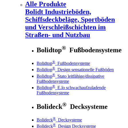
Alle Produkte
Bolidt
Industrieböden,
Schiffsdeckbeläge, Sportböden
und Verschleißschichten im
Straßen- und Nutzbau
®
Bolidtop
Fußbodensysteme
®
Bolidtop
Fußbodensysteme
®
Bolidtop
Design sensationelle Fußböden
®
Bolidtop
Stato leitfähige/dissipative
Fußbodensysteme
®
Bolidtop
E.lo schwachaufzuladende
Fußbodensysteme
®
Bolideck
Decksysteme
®
Bolideck
Decksysteme
®
Bolideck
Design Decksysteme