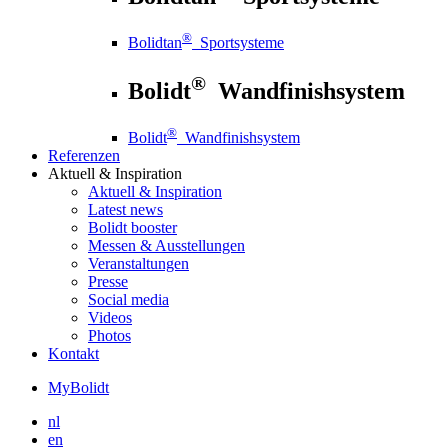
®
Bolidtan
Sportsysteme
®
Bolidt
Wandfinishsystem
®
Bolidt
Wandfinishsystem
Referenzen
Aktuell
& Inspiration
Aktuell
& Inspiration
Latest news
Bolidt booster
Messen & Ausstellungen
Veranstaltungen
Presse
Social media
Videos
Photos
Kontakt
MyBolidt
nl
en