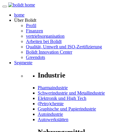
home
Über
Bolidt
Profil
Finanzen
vertriebsorganisation
Arbeiten bei Bolidt
Qualität, Umwelt und ISO-Zertifizierung
Bolidt Innovation Center
Greendots
Segmente
Industrie
Pharmaindustrie
Schwerindustrie und Metallindustrie
Elektronik und High Tech
(Petro)chemie
Graphische und Papierindustrie
Autoindustrie
Autowerkstätten
Nahrungsmittel