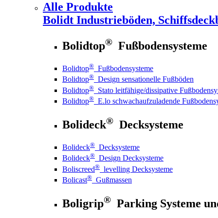
Alle Produkte
Bolidt
Industrieböden, Schiffsdeck
®
Bolidtop
Fußbodensysteme
®
Bolidtop
Fußbodensysteme
®
Bolidtop
Design sensationelle Fußböden
®
Bolidtop
Stato leitfähige/dissipative Fußbodens
®
Bolidtop
E.lo schwachaufzuladende Fußbodens
®
Bolideck
Decksysteme
®
Bolideck
Decksysteme
®
Bolideck
Design Decksysteme
®
Boliscreed
levelling Decksysteme
®
Bolicast
Gußmassen
®
Boligrip
Parking Systeme un