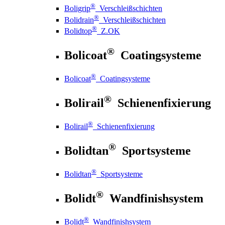
®
Boligrip
Verschleißschichten
®
Bolidrain
Verschleißschichten
®
Bolidtop
Z.OK
®
Bolicoat
Coatingsysteme
®
Bolicoat
Coatingsysteme
®
Bolirail
Schienenfixierung
®
Bolirail
Schienenfixierung
®
Bolidtan
Sportsysteme
®
Bolidtan
Sportsysteme
®
Bolidt
Wandfinishsystem
®
Bolidt
Wandfinishsystem