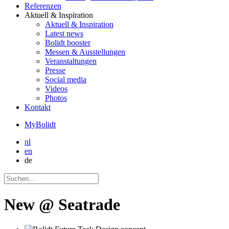
Referenzen
Aktuell
& Inspiration
Aktuell
& Inspiration
Latest news
Bolidt booster
Messen & Ausstellungen
Veranstaltungen
Presse
Social media
Videos
Photos
Kontakt
MyBolidt
nl
en
de
New @ Seatrade