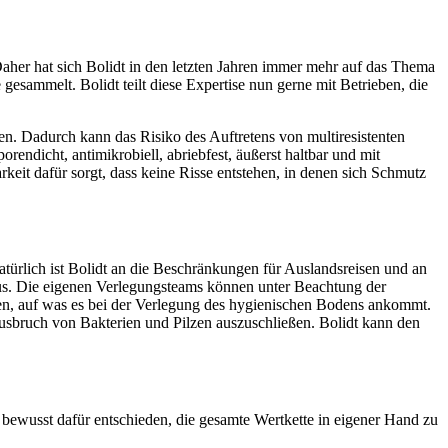
Daher hat sich Bolidt in den letzten Jahren immer mehr auf das Thema
sammelt. Bolidt teilt diese Expertise nun gerne mit Betrieben, die
en. Dadurch kann das Risiko des Auftretens von multiresistenten
endicht, antimikrobiell, abriebfest, äußerst haltbar und mit
keit dafür sorgt, dass keine Risse entstehen, in denen sich Schmutz
türlich ist Bolidt an die Beschränkungen für Auslandsreisen und an
us. Die eigenen Verlegungsteams können unter Beachtung der
sten, auf was es bei der Verlegung des hygienischen Bodens ankommt.
Ausbruch von Bakterien und Pilzen auszuschließen. Bolidt kann den
 bewusst dafür entschieden, die gesamte Wertkette in eigener Hand zu