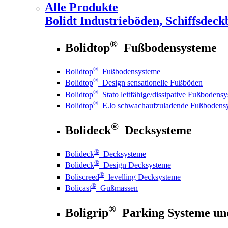
Alle Produkte
Bolidt
Industrieböden, Schiffsdeck
®
Bolidtop
Fußbodensysteme
®
Bolidtop
Fußbodensysteme
®
Bolidtop
Design sensationelle Fußböden
®
Bolidtop
Stato leitfähige/dissipative Fußbodens
®
Bolidtop
E.lo schwachaufzuladende Fußbodens
®
Bolideck
Decksysteme
®
Bolideck
Decksysteme
®
Bolideck
Design Decksysteme
®
Boliscreed
levelling Decksysteme
®
Bolicast
Gußmassen
®
Boligrip
Parking Systeme un