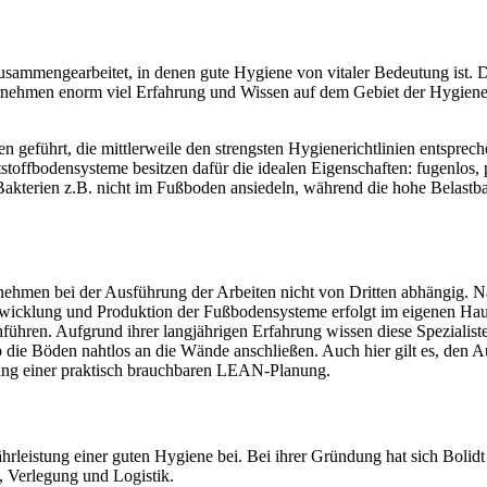
 zusammengearbeitet, in denen gute Hygiene von vitaler Bedeutung ist. 
rnehmen enorm viel Erfahrung und Wissen auf dem Gebiet der Hygiene ge
eführt, die mittlerweile den strengsten Hygienerichtlinien entsprech
ffbodensysteme besitzen dafür die idealen Eigenschaften: fugenlos, por
akterien z.B. nicht im Fußboden ansiedeln, während die hohe Belastbar
nehmen bei der Ausführung der Arbeiten nicht von Dritten abhängig. Na
ntwicklung und Produktion der Fußbodensysteme erfolgt im eigenen Ha
rchführen. Aufgrund ihrer langjährigen Erfahrung wissen diese Speziali
ob die Böden nahtlos an die Wände anschließen. Auch hier gilt es, den 
lung einer praktisch brauchbaren LEAN-Planung.
rleistung einer guten Hygiene bei. Bei ihrer Gründung hat sich Bolidt
 Verlegung und Logistik.