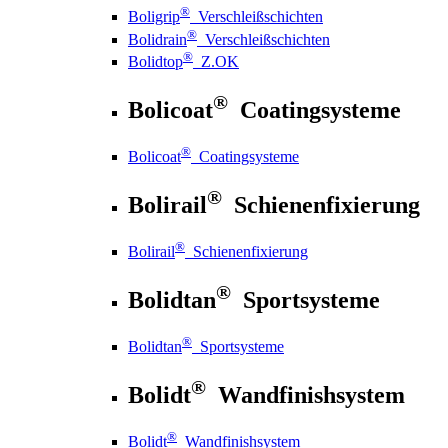
®
Boligrip
Verschleißschichten
®
Bolidrain
Verschleißschichten
®
Bolidtop
Z.OK
®
Bolicoat
Coatingsysteme
®
Bolicoat
Coatingsysteme
®
Bolirail
Schienenfixierung
®
Bolirail
Schienenfixierung
®
Bolidtan
Sportsysteme
®
Bolidtan
Sportsysteme
®
Bolidt
Wandfinishsystem
®
Bolidt
Wandfinishsystem