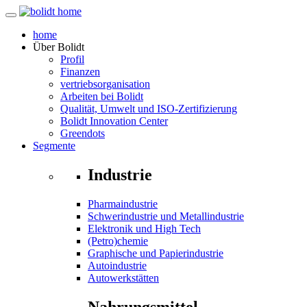
home
Über
Bolidt
Profil
Finanzen
vertriebsorganisation
Arbeiten bei Bolidt
Qualität, Umwelt und ISO-Zertifizierung
Bolidt Innovation Center
Greendots
Segmente
Industrie
Pharmaindustrie
Schwerindustrie und Metallindustrie
Elektronik und High Tech
(Petro)chemie
Graphische und Papierindustrie
Autoindustrie
Autowerkstätten
Nahrungsmittel