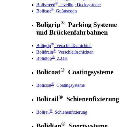
®
Boliscreed
levelling Decksysteme
®
Bolicast
Gußmassen
®
Boligrip
Parking Systeme
und Brückenfahrbahnen
®
Boligrip
Verschleißschichten
®
Bolidrain
Verschleißschichten
®
Bolidtop
Z.OK
®
Bolicoat
Coatingsysteme
®
Bolicoat
Coatingsysteme
®
Bolirail
Schienenfixierung
®
Bolirail
Schienenfixierung
®
Bolidtan
Sportsysteme