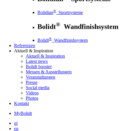
®
Bolidtan
Sportsysteme
®
Bolidt
Wandfinishsystem
®
Bolidt
Wandfinishsystem
Referenzen
Aktuell
& Inspiration
Aktuell
& Inspiration
Latest news
Bolidt booster
Messen & Ausstellungen
Veranstaltungen
Presse
Social media
Videos
Photos
Kontakt
MyBolidt
nl
en