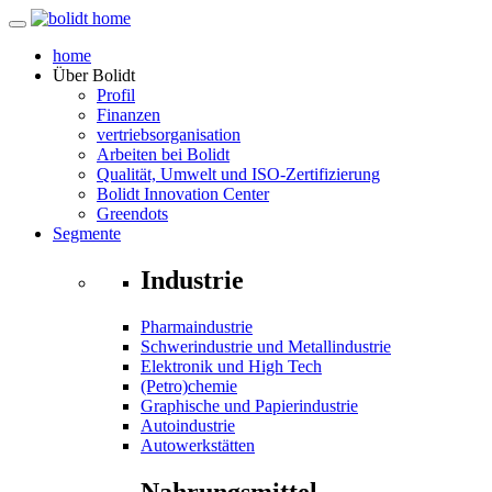
home
Über
Bolidt
Profil
Finanzen
vertriebsorganisation
Arbeiten bei Bolidt
Qualität, Umwelt und ISO-Zertifizierung
Bolidt Innovation Center
Greendots
Segmente
Industrie
Pharmaindustrie
Schwerindustrie und Metallindustrie
Elektronik und High Tech
(Petro)chemie
Graphische und Papierindustrie
Autoindustrie
Autowerkstätten
Nahrungsmittel