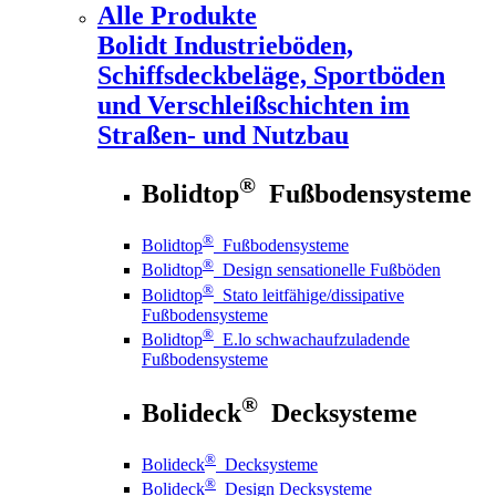
Alle Produkte
Bolidt
Industrieböden,
Schiffsdeckbeläge, Sportböden
und Verschleißschichten im
Straßen- und Nutzbau
®
Bolidtop
Fußbodensysteme
®
Bolidtop
Fußbodensysteme
®
Bolidtop
Design sensationelle Fußböden
®
Bolidtop
Stato leitfähige/dissipative
Fußbodensysteme
®
Bolidtop
E.lo schwachaufzuladende
Fußbodensysteme
®
Bolideck
Decksysteme
®
Bolideck
Decksysteme
®
Bolideck
Design Decksysteme