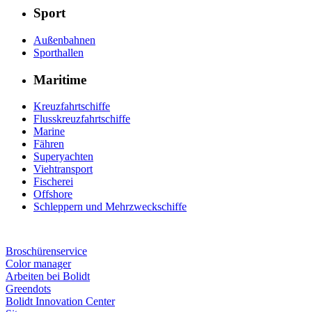
Sport
Außenbahnen
Sporthallen
Maritime
Kreuzfahrtschiffe
Flusskreuzfahrtschiffe
Marine
Fähren
Superyachten
Viehtransport
Fischerei
Offshore
Schleppern und Mehrzweckschiffe
Broschürenservice
Color manager
Arbeiten bei Bolidt
Greendots
Bolidt Innovation Center