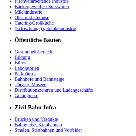
Fischverarbeitende Industrie
Bäckergewerbe / Süsswaren
Milchindustrie
Obst und Gemüse
Catering/Großküche
(Erfrischungs) getränkeindustrie
Öffentliche Bauten
Gesundheitsbereich
Bildung
Büros
Laboratorien
Parkhäuser
Bahnhöfe und Bahnsteige
Theater, Museen
Distributionszentren und Ladengeschäfte
Gefängnisse
Zivil-Bahn-Infra
Brücken und Viadukte
Bahngleise, Kranbahnen
Straßen, Startbahnen und Vorfelder