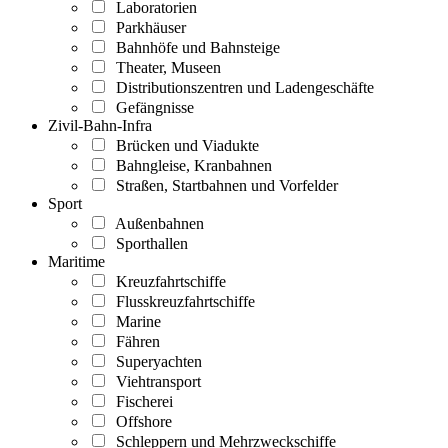
Laboratorien
Parkhäuser
Bahnhöfe und Bahnsteige
Theater, Museen
Distributionszentren und Ladengeschäfte
Gefängnisse
Zivil-Bahn-Infra
Brücken und Viadukte
Bahngleise, Kranbahnen
Straßen, Startbahnen und Vorfelder
Sport
Außenbahnen
Sporthallen
Maritime
Kreuzfahrtschiffe
Flusskreuzfahrtschiffe
Marine
Fähren
Superyachten
Viehtransport
Fischerei
Offshore
Schleppern und Mehrzweckschiffe