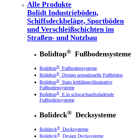
Alle Produkte
Bolidt
Industrieböden,
Schiffsdeckbeläge, Sportböden
und Verschleißschichten im
Straßen- und Nutzbau
®
Bolidtop
Fußbodensysteme
®
Bolidtop
Fußbodensysteme
®
Bolidtop
Design sensationelle Fußböden
®
Bolidtop
Stato leitfähige/dissipative
Fußbodensysteme
®
Bolidtop
E.lo schwachaufzuladende
Fußbodensysteme
®
Bolideck
Decksysteme
®
Bolideck
Decksysteme
®
Bolideck
Design Decksysteme