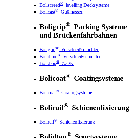
®
Boliscreed
levelling Decksysteme
®
Bolicast
Gußmassen
®
Boligrip
Parking Systeme
und Brückenfahrbahnen
®
Boligrip
Verschleißschichten
®
Bolidrain
Verschleißschichten
®
Bolidtop
Z.OK
®
Bolicoat
Coatingsysteme
®
Bolicoat
Coatingsysteme
®
Bolirail
Schienenfixierung
®
Bolirail
Schienenfixierung
®
Bolidtan
Sportsysteme