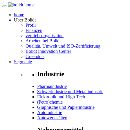
home
Über
Bolidt
Profil
Finanzen
vertriebsorganisation
Arbeiten bei Bolidt
Qualität, Umwelt und ISO-Zertifizierung
Bolidt Innovation Center
Greendots
Segmente
Industrie
Pharmaindustrie
Schwerindustrie und Metallindustrie
Elektronik und High Tech
(Petro)chemie
Graphische und Papierindustrie
Autoindustrie
Autowerkstätten
Nahrungsmittel