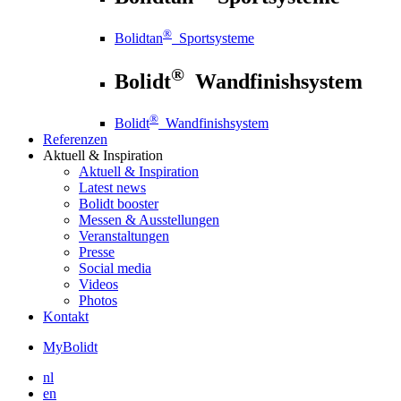
®
Bolidtan
Sportsysteme
®
Bolidt
Wandfinishsystem
®
Bolidt
Wandfinishsystem
Referenzen
Aktuell
& Inspiration
Aktuell
& Inspiration
Latest news
Bolidt booster
Messen & Ausstellungen
Veranstaltungen
Presse
Social media
Videos
Photos
Kontakt
MyBolidt
nl
en