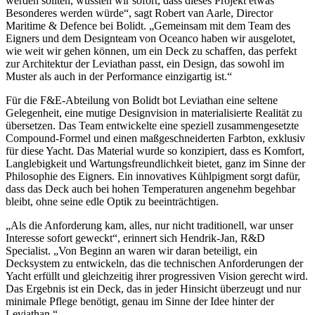
werden sollten, wussten wir sofort, dass dieses Projekt etwas
Besonderes werden würde“, sagt Robert van Aarle, Director
Maritime & Defence bei Bolidt. „Gemeinsam mit dem Team des
Eigners und dem Designteam von Oceanco haben wir ausgelotet,
wie weit wir gehen können, um ein Deck zu schaffen, das perfekt
zur Architektur der Leviathan passt, ein Design, das sowohl im
Muster als auch in der Performance einzigartig ist.“
Für die F&E-Abteilung von Bolidt bot Leviathan eine seltene
Gelegenheit, eine mutige Designvision in materialisierte Realität zu
übersetzen. Das Team entwickelte eine speziell zusammengesetzte
Compound-Formel und einen maßgeschneiderten Farbton, exklusiv
für diese Yacht. Das Material wurde so konzipiert, dass es Komfort,
Langlebigkeit und Wartungsfreundlichkeit bietet, ganz im Sinne der
Philosophie des Eigners. Ein innovatives Kühlpigment sorgt dafür,
dass das Deck auch bei hohen Temperaturen angenehm begehbar
bleibt, ohne seine edle Optik zu beeinträchtigen.
„Als die Anforderung kam, alles, nur nicht traditionell, war unser
Interesse sofort geweckt“, erinnert sich Hendrik-Jan, R&D
Specialist. „Von Beginn an waren wir daran beteiligt, ein
Decksystem zu entwickeln, das die technischen Anforderungen der
Yacht erfüllt und gleichzeitig ihrer progressiven Vision gerecht wird.
Das Ergebnis ist ein Deck, das in jeder Hinsicht überzeugt und nur
minimale Pflege benötigt, genau im Sinne der Idee hinter der
Leviathan.“