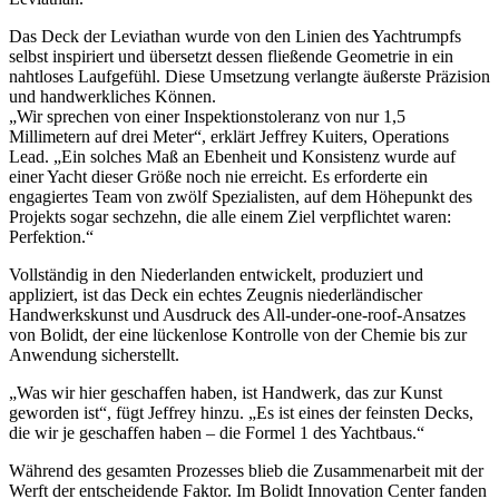
Das Deck der Leviathan wurde von den Linien des Yachtrumpfs
selbst inspiriert und übersetzt dessen fließende Geometrie in ein
nahtloses Laufgefühl. Diese Umsetzung verlangte äußerste Präzision
und handwerkliches Können.
„Wir sprechen von einer Inspektionstoleranz von nur 1,5
Millimetern auf drei Meter“, erklärt Jeffrey Kuiters, Operations
Lead. „Ein solches Maß an Ebenheit und Konsistenz wurde auf
einer Yacht dieser Größe noch nie erreicht. Es erforderte ein
engagiertes Team von zwölf Spezialisten, auf dem Höhepunkt des
Projekts sogar sechzehn, die alle einem Ziel verpflichtet waren:
Perfektion.“
Vollständig in den Niederlanden entwickelt, produziert und
appliziert, ist das Deck ein echtes Zeugnis niederländischer
Handwerkskunst und Ausdruck des All-under-one-roof-Ansatzes
von Bolidt, der eine lückenlose Kontrolle von der Chemie bis zur
Anwendung sicherstellt.
„Was wir hier geschaffen haben, ist Handwerk, das zur Kunst
geworden ist“, fügt Jeffrey hinzu. „Es ist eines der feinsten Decks,
die wir je geschaffen haben – die Formel 1 des Yachtbaus.“
Während des gesamten Prozesses blieb die Zusammenarbeit mit der
Werft der entscheidende Faktor. Im Bolidt Innovation Center fanden