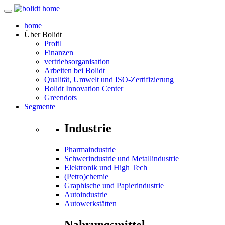
home
Über
Bolidt
Profil
Finanzen
vertriebsorganisation
Arbeiten bei Bolidt
Qualität, Umwelt und ISO-Zertifizierung
Bolidt Innovation Center
Greendots
Segmente
Industrie
Pharmaindustrie
Schwerindustrie und Metallindustrie
Elektronik und High Tech
(Petro)chemie
Graphische und Papierindustrie
Autoindustrie
Autowerkstätten
Nahrungsmittel