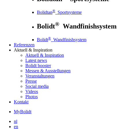
®
Bolidtan
Sportsysteme
®
Bolidt
Wandfinishsystem
®
Bolidt
Wandfinishsystem
Referenzen
Aktuell
& Inspiration
Aktuell
& Inspiration
Latest news
Bolidt booster
Messen & Ausstellungen
Veranstaltungen
Presse
Social media
Videos
Photos
Kontakt
MyBolidt
nl
en