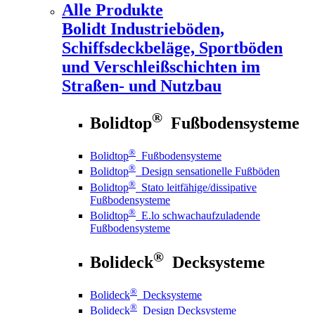
Alle Produkte
Bolidt
Industrieböden,
Schiffsdeckbeläge, Sportböden
und Verschleißschichten im
Straßen- und Nutzbau
®
Bolidtop
Fußbodensysteme
®
Bolidtop
Fußbodensysteme
®
Bolidtop
Design sensationelle Fußböden
®
Bolidtop
Stato leitfähige/dissipative
Fußbodensysteme
®
Bolidtop
E.lo schwachaufzuladende
Fußbodensysteme
®
Bolideck
Decksysteme
®
Bolideck
Decksysteme
®
Bolideck
Design Decksysteme