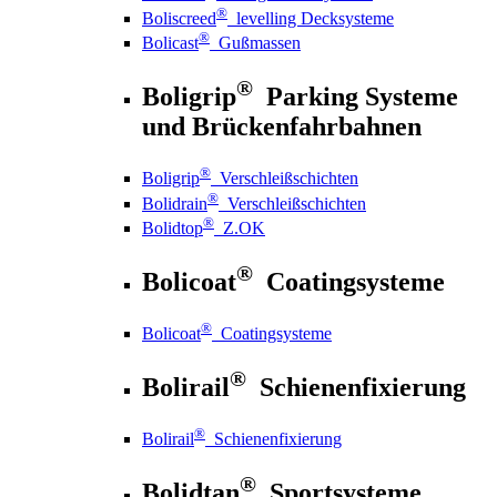
®
Boliscreed
levelling Decksysteme
®
Bolicast
Gußmassen
®
Boligrip
Parking Systeme
und Brückenfahrbahnen
®
Boligrip
Verschleißschichten
®
Bolidrain
Verschleißschichten
®
Bolidtop
Z.OK
®
Bolicoat
Coatingsysteme
®
Bolicoat
Coatingsysteme
®
Bolirail
Schienenfixierung
®
Bolirail
Schienenfixierung
®
Bolidtan
Sportsysteme