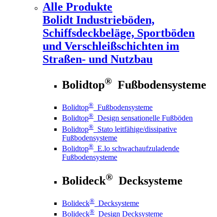
Alle Produkte
Bolidt
Industrieböden,
Schiffsdeckbeläge, Sportböden
und Verschleißschichten im
Straßen- und Nutzbau
®
Bolidtop
Fußbodensysteme
®
Bolidtop
Fußbodensysteme
®
Bolidtop
Design sensationelle Fußböden
®
Bolidtop
Stato leitfähige/dissipative
Fußbodensysteme
®
Bolidtop
E.lo schwachaufzuladende
Fußbodensysteme
®
Bolideck
Decksysteme
®
Bolideck
Decksysteme
®
Bolideck
Design Decksysteme