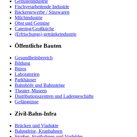
Geflügelindustrie
Fischverarbeitende Industrie
Bäckergewerbe / Süsswaren
Milchindustrie
Obst und Gemüse
Catering/Großküche
(Erfrischungs) getränkeindustrie
Öffentliche Bauten
Gesundheitsbereich
Bildung
Büros
Laboratorien
Parkhäuser
Bahnhöfe und Bahnsteige
Theater, Museen
Distributionszentren und Ladengeschäfte
Gefängnisse
Zivil-Bahn-Infra
Brücken und Viadukte
Bahngleise, Kranbahnen
Straßen, Startbahnen und Vorfelder