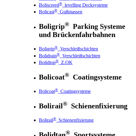
®
Boliscreed
levelling Decksysteme
®
Bolicast
Gußmassen
®
Boligrip
Parking Systeme
und Brückenfahrbahnen
®
Boligrip
Verschleißschichten
®
Bolidrain
Verschleißschichten
®
Bolidtop
Z.OK
®
Bolicoat
Coatingsysteme
®
Bolicoat
Coatingsysteme
®
Bolirail
Schienenfixierung
®
Bolirail
Schienenfixierung
®
Bolidtan
Sportsysteme