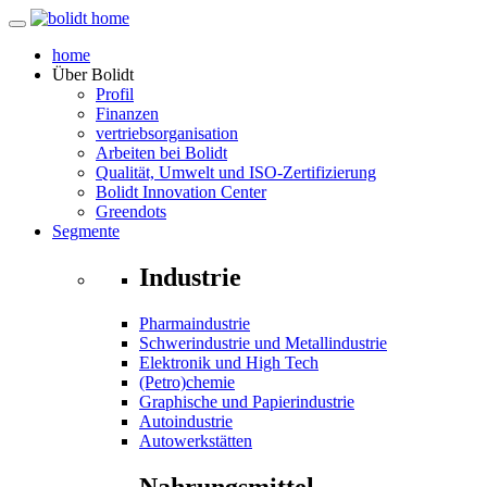
home
Über
Bolidt
Profil
Finanzen
vertriebsorganisation
Arbeiten bei Bolidt
Qualität, Umwelt und ISO-Zertifizierung
Bolidt Innovation Center
Greendots
Segmente
Industrie
Pharmaindustrie
Schwerindustrie und Metallindustrie
Elektronik und High Tech
(Petro)chemie
Graphische und Papierindustrie
Autoindustrie
Autowerkstätten
Nahrungsmittel