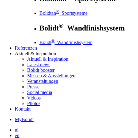
®
Bolidtan
Sportsysteme
®
Bolidt
Wandfinishsystem
®
Bolidt
Wandfinishsystem
Referenzen
Aktuell
& Inspiration
Aktuell
& Inspiration
Latest news
Bolidt booster
Messen & Ausstellungen
Veranstaltungen
Presse
Social media
Videos
Photos
Kontakt
MyBolidt
nl
en