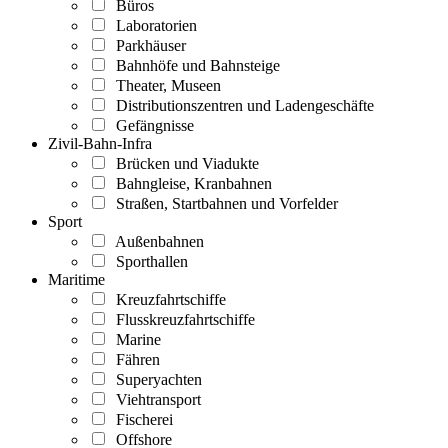
Büros
Laboratorien
Parkhäuser
Bahnhöfe und Bahnsteige
Theater, Museen
Distributionszentren und Ladengeschäfte
Gefängnisse
Zivil-Bahn-Infra
Brücken und Viadukte
Bahngleise, Kranbahnen
Straßen, Startbahnen und Vorfelder
Sport
Außenbahnen
Sporthallen
Maritime
Kreuzfahrtschiffe
Flusskreuzfahrtschiffe
Marine
Fähren
Superyachten
Viehtransport
Fischerei
Offshore