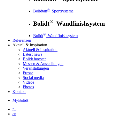
®
Bolidtan
Sportsysteme
®
Bolidt
Wandfinishsystem
®
Bolidt
Wandfinishsystem
Referenzen
Aktuell
& Inspiration
Aktuell
& Inspiration
Latest news
Bolidt booster
Messen & Ausstellungen
Veranstaltungen
Presse
Social media
Videos
Photos
Kontakt
MyBolidt
nl
en