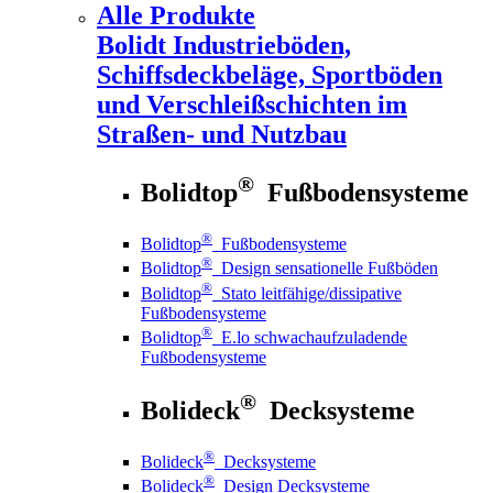
Alle Produkte
Bolidt
Industrieböden,
Schiffsdeckbeläge, Sportböden
und Verschleißschichten im
Straßen- und Nutzbau
®
Bolidtop
Fußbodensysteme
®
Bolidtop
Fußbodensysteme
®
Bolidtop
Design sensationelle Fußböden
®
Bolidtop
Stato leitfähige/dissipative
Fußbodensysteme
®
Bolidtop
E.lo schwachaufzuladende
Fußbodensysteme
®
Bolideck
Decksysteme
®
Bolideck
Decksysteme
®
Bolideck
Design Decksysteme