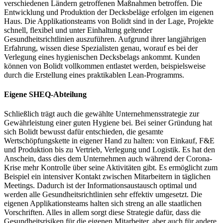
verschiedenen Ländern getroffenen Maßnahmen betroffen. Die
Entwicklung und Produktion der Decksbeläge erfolgen im eigenen
Haus. Die Applikationsteams von Bolidt sind in der Lage, Projekte
schnell, flexibel und unter Einhaltung geltender
Gesundheitsrichtlinien auszuführen. Aufgrund ihrer langjährigen
Erfahrung, wissen diese Spezialisten genau, worauf es bei der
Verlegung eines hygienischen Decksbelags ankommt. Kunden
können von Bolidt vollkommen entlastet werden, beispielsweise
durch die Erstellung eines praktikablen Lean-Programms.
Eigene SHEQ-Abteilung
Schließlich trägt auch die gewählte Unternehmensstrategie zur
Gewährleistung einer guten Hygiene bei. Bei seiner Gründung hat
sich Bolidt bewusst dafür entschieden, die gesamte
Wertschöpfungskette in eigener Hand zu halten: von Einkauf, F&E
und Produktion bis zu Vertrieb, Verlegung und Logistik. Es hat den
Anschein, dass dies dem Unternehmen auch während der Corona-
Krise mehr Kontrolle über seine Aktivitäten gibt. Es ermöglicht zum
Beispiel ein intensiver Kontakt zwischen Mitarbeitern in täglichen
Meetings. Dadurch ist der Informationsaustausch optimal und
werden alle Gesundheitsrichtlinien sehr effektiv umgesetzt. Die
eigenen Applikationsteams halten sich streng an alle staatlichen
Vorschriften. Alles in allem sorgt diese Strategie dafür, dass die
Gesundheitsrisiken für die eigenen Mitarbeiter, aber auch für andere