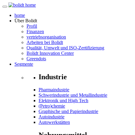
home
Über
Bolidt
Profil
Finanzen
vertriebsorganisation
Arbeiten bei Bolidt
Qualität, Umwelt und ISO-Zertifizierung
Bolidt Innovation Center
Greendots
Segmente
Industrie
Pharmaindustrie
Schwerindustrie und Metallindustrie
Elektronik und High Tech
(Petro)chemie
Graphische und Papierindustrie
Autoindustrie
Autowerkstätten
Nahrungsmittel