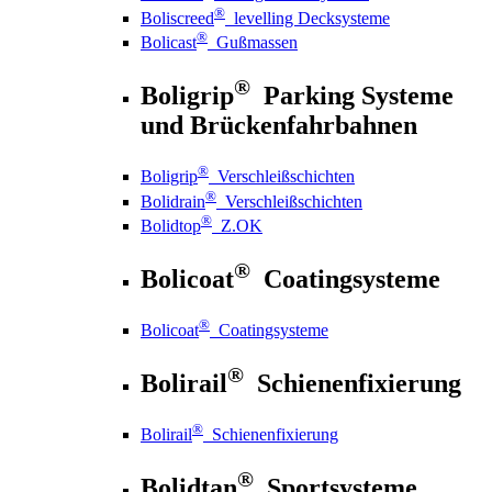
®
Boliscreed
levelling Decksysteme
®
Bolicast
Gußmassen
®
Boligrip
Parking Systeme
und Brückenfahrbahnen
®
Boligrip
Verschleißschichten
®
Bolidrain
Verschleißschichten
®
Bolidtop
Z.OK
®
Bolicoat
Coatingsysteme
®
Bolicoat
Coatingsysteme
®
Bolirail
Schienenfixierung
®
Bolirail
Schienenfixierung
®
Bolidtan
Sportsysteme