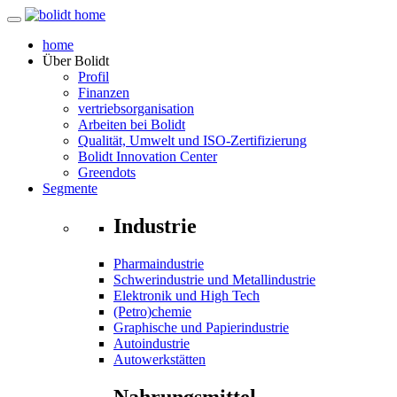
home
Über
Bolidt
Profil
Finanzen
vertriebsorganisation
Arbeiten bei Bolidt
Qualität, Umwelt und ISO-Zertifizierung
Bolidt Innovation Center
Greendots
Segmente
Industrie
Pharmaindustrie
Schwerindustrie und Metallindustrie
Elektronik und High Tech
(Petro)chemie
Graphische und Papierindustrie
Autoindustrie
Autowerkstätten
Nahrungsmittel