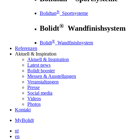
®
Bolidtan
Sportsysteme
®
Bolidt
Wandfinishsystem
®
Bolidt
Wandfinishsystem
Referenzen
Aktuell
& Inspiration
Aktuell
& Inspiration
Latest news
Bolidt booster
Messen & Ausstellungen
Veranstaltungen
Presse
Social media
Videos
Photos
Kontakt
MyBolidt
nl
en