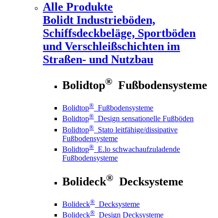
Alle Produkte
Bolidt
Industrieböden,
Schiffsdeckbeläge, Sportböden
und Verschleißschichten im
Straßen- und Nutzbau
®
Bolidtop
Fußbodensysteme
®
Bolidtop
Fußbodensysteme
®
Bolidtop
Design sensationelle Fußböden
®
Bolidtop
Stato leitfähige/dissipative
Fußbodensysteme
®
Bolidtop
E.lo schwachaufzuladende
Fußbodensysteme
®
Bolideck
Decksysteme
®
Bolideck
Decksysteme
®
Bolideck
Design Decksysteme