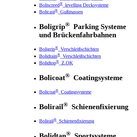
®
Boliscreed
levelling Decksysteme
®
Bolicast
Gußmassen
®
Boligrip
Parking Systeme
und Brückenfahrbahnen
®
Boligrip
Verschleißschichten
®
Bolidrain
Verschleißschichten
®
Bolidtop
Z.OK
®
Bolicoat
Coatingsysteme
®
Bolicoat
Coatingsysteme
®
Bolirail
Schienenfixierung
®
Bolirail
Schienenfixierung
®
Bolidtan
Sportsysteme