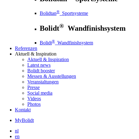
®
Bolidtan
Sportsysteme
®
Bolidt
Wandfinishsystem
®
Bolidt
Wandfinishsystem
Referenzen
Aktuell
& Inspiration
Aktuell
& Inspiration
Latest news
Bolidt booster
Messen & Ausstellungen
Veranstaltungen
Presse
Social media
Videos
Photos
Kontakt
MyBolidt
nl
en