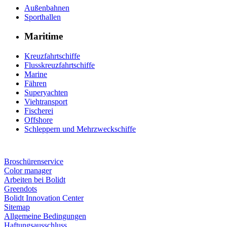
Außenbahnen
Sporthallen
Maritime
Kreuzfahrtschiffe
Flusskreuzfahrtschiffe
Marine
Fähren
Superyachten
Viehtransport
Fischerei
Offshore
Schleppern und Mehrzweckschiffe
Broschürenservice
Color manager
Arbeiten bei Bolidt
Greendots
Bolidt Innovation Center
Sitemap
Allgemeine Bedingungen
Haftungsausschluss