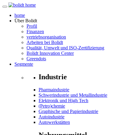
home
Über
Bolidt
Profil
Finanzen
vertriebsorganisation
Arbeiten bei Bolidt
Qualität, Umwelt und ISO-Zertifizierung
Bolidt Innovation Center
Greendots
Segmente
Industrie
Pharmaindustrie
Schwerindustrie und Metallindustrie
Elektronik und High Tech
(Petro)chemie
Graphische und Papierindustrie
Autoindustrie
Autowerkstätten
Nahrungsmittel