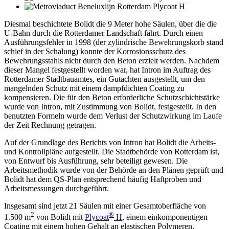
Diesmal beschichtete Bolidt die 9 Meter hohe Säulen, über die die
U-Bahn durch die Rotterdamer Landschaft fährt. Durch einen
Ausführungsfehler in 1998 (der zylindrische Bewehrungskorb stand
schief in der Schalung) konnte der Korrosionsschutz des
Bewehrungsstahls nicht durch den Beton erzielt werden. Nachdem
dieser Mangel festgestellt worden war, hat Intron im Auftrag des
Rotterdamer Stadtbauamtes, ein Gutachten ausgestellt, um den
mangelnden Schutz mit einem dampfdichten Coating zu
kompensieren. Die für den Beton erforderliche Schutzschichtstärke
wurde von Intron, mit Zustimmung von Bolidt, festgestellt. In den
benutzten Formeln wurde dem Verlust der Schutzwirkung im Laufe
der Zeit Rechnung getragen.
Auf der Grundlage des Berichts von Intron hat Bolidt die Arbeits-
und Kontrollpläne aufgestellt. Die Stadtbehörde von Rotterdam ist,
von Entwurf bis Ausführung, sehr beteiligt gewesen. Die
Arbeitsmethodik wurde von der Behörde an den Plänen geprüft und
Bolidt hat dem QS-Plan entsprechend häufig Haftproben und
Arbeitsmessungen durchgeführt.
Insgesamt sind jetzt 21 Säulen mit einer Gesamtoberfläche von
2
®
1.500 m
von Bolidt mit
Plycoat
H
, einem einkomponentigen
Coating mit einem hohen Gehalt an elastischen Polymeren,