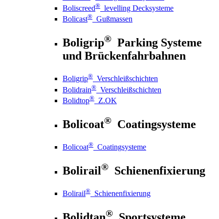
®
Boliscreed
levelling Decksysteme
®
Bolicast
Gußmassen
®
Boligrip
Parking Systeme
und Brückenfahrbahnen
®
Boligrip
Verschleißschichten
®
Bolidrain
Verschleißschichten
®
Bolidtop
Z.OK
®
Bolicoat
Coatingsysteme
®
Bolicoat
Coatingsysteme
®
Bolirail
Schienenfixierung
®
Bolirail
Schienenfixierung
®
Bolidtan
Sportsysteme