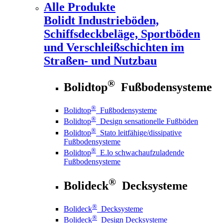
Alle Produkte
Bolidt
Industrieböden,
Schiffsdeckbeläge, Sportböden
und Verschleißschichten im
Straßen- und Nutzbau
®
Bolidtop
Fußbodensysteme
®
Bolidtop
Fußbodensysteme
®
Bolidtop
Design sensationelle Fußböden
®
Bolidtop
Stato leitfähige/dissipative
Fußbodensysteme
®
Bolidtop
E.lo schwachaufzuladende
Fußbodensysteme
®
Bolideck
Decksysteme
®
Bolideck
Decksysteme
®
Bolideck
Design Decksysteme