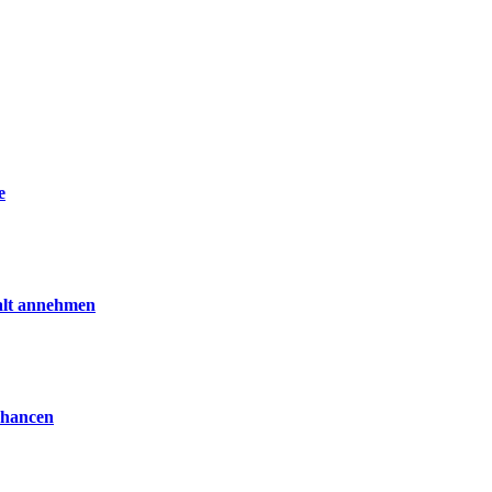
e
alt annehmen
Chancen