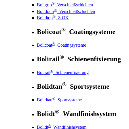
®
Boligrip
Verschleißschichten
®
Bolidrain
Verschleißschichten
®
Bolidtop
Z.OK
®
Bolicoat
Coatingsysteme
®
Bolicoat
Coatingsysteme
®
Bolirail
Schienenfixierung
®
Bolirail
Schienenfixierung
®
Bolidtan
Sportsysteme
®
Bolidtan
Sportsysteme
®
Bolidt
Wandfinishsystem
®
Bolidt
Wandfinishsystem