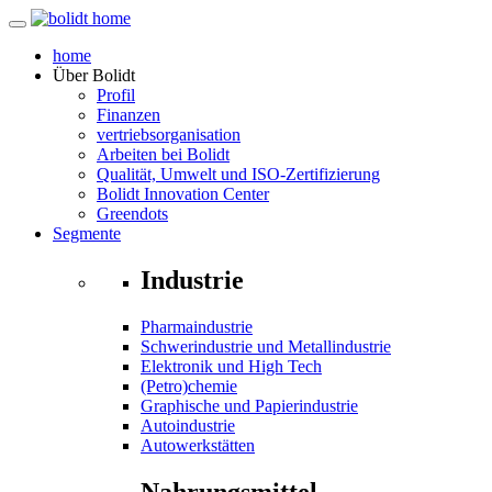
home
Über
Bolidt
Profil
Finanzen
vertriebsorganisation
Arbeiten bei Bolidt
Qualität, Umwelt und ISO-Zertifizierung
Bolidt Innovation Center
Greendots
Segmente
Industrie
Pharmaindustrie
Schwerindustrie und Metallindustrie
Elektronik und High Tech
(Petro)chemie
Graphische und Papierindustrie
Autoindustrie
Autowerkstätten
Nahrungsmittel