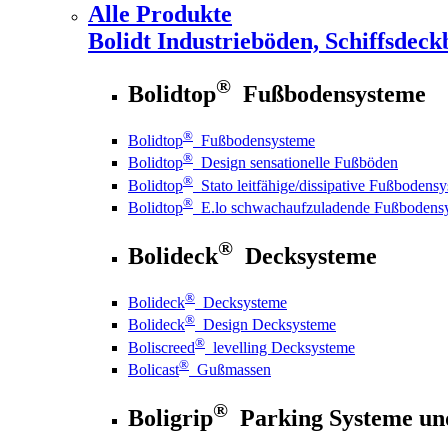
Alle Produkte
Bolidt
Industrieböden, Schiffsdeck
®
Bolidtop
Fußbodensysteme
®
Bolidtop
Fußbodensysteme
®
Bolidtop
Design sensationelle Fußböden
®
Bolidtop
Stato leitfähige/dissipative Fußbodens
®
Bolidtop
E.lo schwachaufzuladende Fußbodens
®
Bolideck
Decksysteme
®
Bolideck
Decksysteme
®
Bolideck
Design Decksysteme
®
Boliscreed
levelling Decksysteme
®
Bolicast
Gußmassen
®
Boligrip
Parking Systeme un