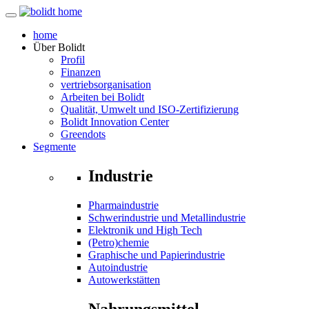
home
Über
Bolidt
Profil
Finanzen
vertriebsorganisation
Arbeiten bei Bolidt
Qualität, Umwelt und ISO-Zertifizierung
Bolidt Innovation Center
Greendots
Segmente
Industrie
Pharmaindustrie
Schwerindustrie und Metallindustrie
Elektronik und High Tech
(Petro)chemie
Graphische und Papierindustrie
Autoindustrie
Autowerkstätten
Nahrungsmittel