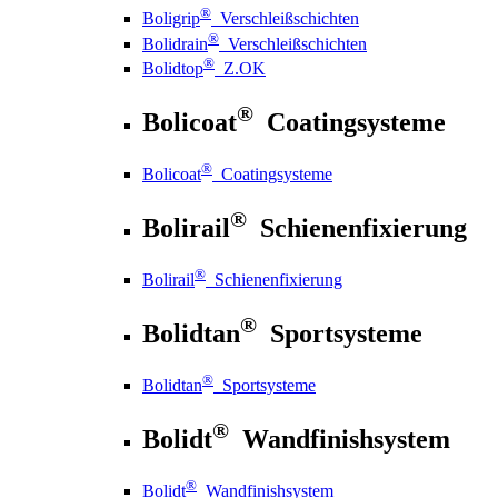
®
Boligrip
Verschleißschichten
®
Bolidrain
Verschleißschichten
®
Bolidtop
Z.OK
®
Bolicoat
Coatingsysteme
®
Bolicoat
Coatingsysteme
®
Bolirail
Schienenfixierung
®
Bolirail
Schienenfixierung
®
Bolidtan
Sportsysteme
®
Bolidtan
Sportsysteme
®
Bolidt
Wandfinishsystem
®
Bolidt
Wandfinishsystem