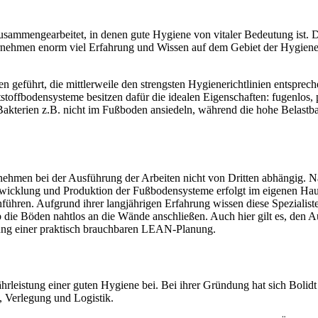
 zusammengearbeitet, in denen gute Hygiene von vitaler Bedeutung ist. 
rnehmen enorm viel Erfahrung und Wissen auf dem Gebiet der Hygiene ge
eführt, die mittlerweile den strengsten Hygienerichtlinien entsprech
ffbodensysteme besitzen dafür die idealen Eigenschaften: fugenlos, por
akterien z.B. nicht im Fußboden ansiedeln, während die hohe Belastbar
nehmen bei der Ausführung der Arbeiten nicht von Dritten abhängig. Na
ntwicklung und Produktion der Fußbodensysteme erfolgt im eigenen Ha
rchführen. Aufgrund ihrer langjährigen Erfahrung wissen diese Speziali
ob die Böden nahtlos an die Wände anschließen. Auch hier gilt es, den 
lung einer praktisch brauchbaren LEAN-Planung.
rleistung einer guten Hygiene bei. Bei ihrer Gründung hat sich Bolidt
 Verlegung und Logistik.