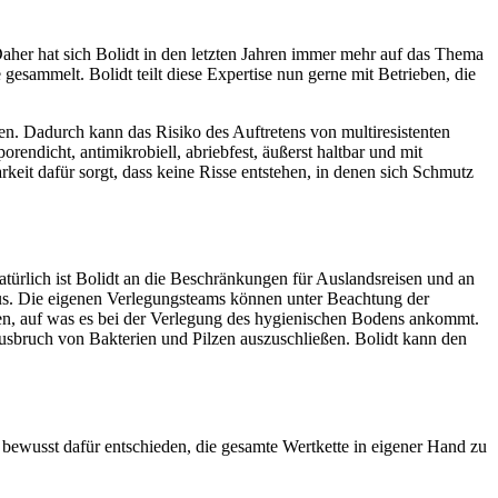
Daher hat sich Bolidt in den letzten Jahren immer mehr auf das Thema
sammelt. Bolidt teilt diese Expertise nun gerne mit Betrieben, die
en. Dadurch kann das Risiko des Auftretens von multiresistenten
endicht, antimikrobiell, abriebfest, äußerst haltbar und mit
keit dafür sorgt, dass keine Risse entstehen, in denen sich Schmutz
türlich ist Bolidt an die Beschränkungen für Auslandsreisen und an
us. Die eigenen Verlegungsteams können unter Beachtung der
sten, auf was es bei der Verlegung des hygienischen Bodens ankommt.
Ausbruch von Bakterien und Pilzen auszuschließen. Bolidt kann den
 bewusst dafür entschieden, die gesamte Wertkette in eigener Hand zu