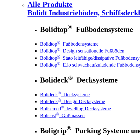
Alle Produkte
Bolidt
Industrieböden, Schiffsdeck
®
Bolidtop
Fußbodensysteme
®
Bolidtop
Fußbodensysteme
®
Bolidtop
Design sensationelle Fußböden
®
Bolidtop
Stato leitfähige/dissipative Fußbodens
®
Bolidtop
E.lo schwachaufzuladende Fußbodens
®
Bolideck
Decksysteme
®
Bolideck
Decksysteme
®
Bolideck
Design Decksysteme
®
Boliscreed
levelling Decksysteme
®
Bolicast
Gußmassen
®
Boligrip
Parking Systeme un