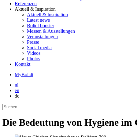
Referenzen
Aktuell
& Inspiration
Aktuell
& Inspiration
Latest news
Bolidt booster
Messen & Ausstellungen
Veranstaltungen
Presse
Social media
Videos
Photos
Kontakt
MyBolidt
nl
en
de
Die Bedeutung von Hygiene im G