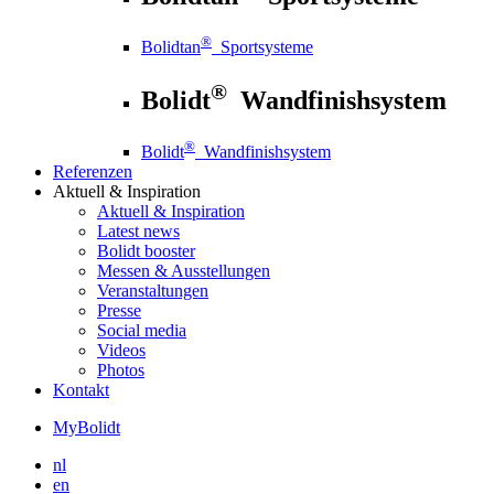
®
Bolidtan
Sportsysteme
®
Bolidt
Wandfinishsystem
®
Bolidt
Wandfinishsystem
Referenzen
Aktuell
& Inspiration
Aktuell
& Inspiration
Latest news
Bolidt booster
Messen & Ausstellungen
Veranstaltungen
Presse
Social media
Videos
Photos
Kontakt
MyBolidt
nl
en