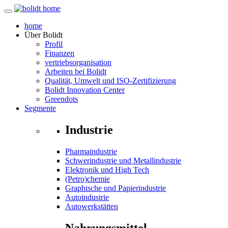
home
Über
Bolidt
Profil
Finanzen
vertriebsorganisation
Arbeiten bei Bolidt
Qualität, Umwelt und ISO-Zertifizierung
Bolidt Innovation Center
Greendots
Segmente
Industrie
Pharmaindustrie
Schwerindustrie und Metallindustrie
Elektronik und High Tech
(Petro)chemie
Graphische und Papierindustrie
Autoindustrie
Autowerkstätten
Nahrungsmittel