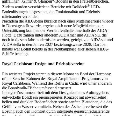
auffälligen „Glitter & Glamour“-Bodens in den Freizeitbereichen.
®
Zudem wurden verschiedene Bereiche mit Bolideck
LED-
Bodenlösungen ausgestattet, die Funktionalität und Erlebnis
miteinander verbinden.
Nachdem die AIDAbella kürzlich nach einer Mittelmeerreise wieder
in Dienst gestellt wurde, ergeben sich neue Möglichkeiten zur
Unterstützung kommender Werftaufenthalte innerhalb der AIDA-
Flotte. Dazu zählen unter anderem AIDAmar und AIDAblu, die
noch in diesem Jahr modernisiert werden, gefolgt von AIDAsol und
AIDAstella in den Jahren 2027 beziehungsweise 2028. Darüber
hinaus war Bolidt bereits in der Neubauphase aller sieben AIDA-
Schiffe beteiligt.
Royal Caribbean: Design und Erlebnis vereint
Ein weiteres Projekt startet in diesem Monat an Bord der Harmony
of the Seas im Rahmen des Royal Amplification-Programms von
Royal Caribbean. Während des Refits in Cádiz wird unter anderem
die Boardwalk-Fläche umfassend erneuert.
In enger Zusammenarbeit mit dem Designteam des Auftraggebers
entwickelte Bolidt ein pierinspiriertes Konzept mit abwechselnd
hellen und dunklen Bodenflächen sowie sanften Blautönen, die das
Gefühl von Wasser vermitteln. Neben der Ästhetik verbessert die
Lösung auch den Komfort durch integrierte geräuschreduzierende
®