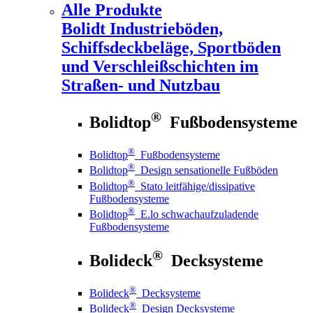
Alle Produkte
Bolidt
Industrieböden,
Schiffsdeckbeläge, Sportböden
und Verschleißschichten im
Straßen- und Nutzbau
®
Bolidtop
Fußbodensysteme
®
Bolidtop
Fußbodensysteme
®
Bolidtop
Design sensationelle Fußböden
®
Bolidtop
Stato leitfähige/dissipative
Fußbodensysteme
®
Bolidtop
E.lo schwachaufzuladende
Fußbodensysteme
®
Bolideck
Decksysteme
®
Bolideck
Decksysteme
®
Bolideck
Design Decksysteme