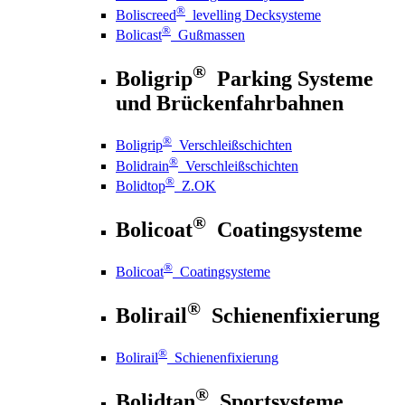
®
Boliscreed
levelling Decksysteme
®
Bolicast
Gußmassen
®
Boligrip
Parking Systeme
und Brückenfahrbahnen
®
Boligrip
Verschleißschichten
®
Bolidrain
Verschleißschichten
®
Bolidtop
Z.OK
®
Bolicoat
Coatingsysteme
®
Bolicoat
Coatingsysteme
®
Bolirail
Schienenfixierung
®
Bolirail
Schienenfixierung
®
Bolidtan
Sportsysteme