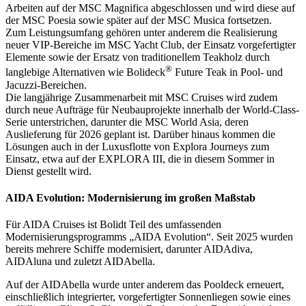
Arbeiten auf der MSC Magnifica abgeschlossen und wird diese auf
der MSC Poesia sowie später auf der MSC Musica fortsetzen.
Zum Leistungsumfang gehören unter anderem die Realisierung
neuer VIP-Bereiche im MSC Yacht Club, der Einsatz vorgefertigter
Elemente sowie der Ersatz von traditionellem Teakholz durch
®
langlebige Alternativen wie Bolideck
Future Teak in Pool- und
Jacuzzi-Bereichen.
Die langjährige Zusammenarbeit mit MSC Cruises wird zudem
durch neue Aufträge für Neubauprojekte innerhalb der World-Class-
Serie unterstrichen, darunter die MSC World Asia, deren
Auslieferung für 2026 geplant ist. Darüber hinaus kommen die
Lösungen auch in der Luxusflotte von Explora Journeys zum
Einsatz, etwa auf der EXPLORA III, die in diesem Sommer in
Dienst gestellt wird.
AIDA Evolution: Modernisierung im großen Maßstab
Für AIDA Cruises ist Bolidt Teil des umfassenden
Modernisierungsprogramms „AIDA Evolution“. Seit 2025 wurden
bereits mehrere Schiffe modernisiert, darunter AIDAdiva,
AIDAluna und zuletzt AIDAbella.
Auf der AIDAbella wurde unter anderem das Pooldeck erneuert,
einschließlich integrierter, vorgefertigter Sonnenliegen sowie eines