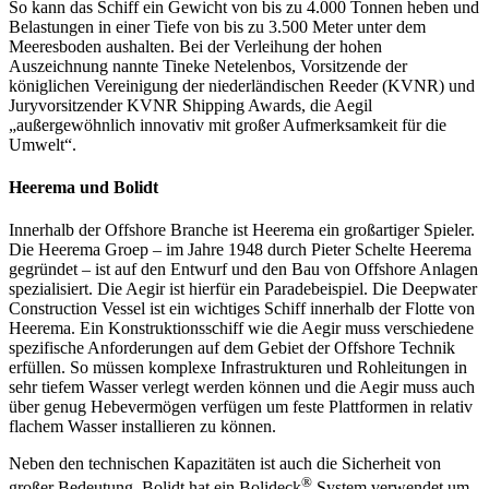
So kann das Schiff ein Gewicht von bis zu 4.000 Tonnen heben und
Belastungen in einer Tiefe von bis zu 3.500 Meter unter dem
Meeresboden aushalten. Bei der Verleihung der hohen
Auszeichnung nannte Tineke Netelenbos, Vorsitzende der
königlichen Vereinigung der niederländischen Reeder (KVNR) und
Juryvorsitzender KVNR Shipping Awards, die Aegil
„außergewöhnlich innovativ mit großer Aufmerksamkeit für die
Umwelt“.
Heerema und Bolidt
Innerhalb der Offshore Branche ist Heerema ein großartiger Spieler.
Die Heerema Groep – im Jahre 1948 durch Pieter Schelte Heerema
gegründet – ist auf den Entwurf und den Bau von Offshore Anlagen
spezialisiert. Die Aegir ist hierfür ein Paradebeispiel. Die Deepwater
Construction Vessel ist ein wichtiges Schiff innerhalb der Flotte von
Heerema. Ein Konstruktionsschiff wie die Aegir muss verschiedene
spezifische Anforderungen auf dem Gebiet der Offshore Technik
erfüllen. So müssen komplexe Infrastrukturen und Rohleitungen in
sehr tiefem Wasser verlegt werden können und die Aegir muss auch
über genug Hebevermögen verfügen um feste Plattformen in relativ
flachem Wasser installieren zu können.
Neben den technischen Kapazitäten ist auch die Sicherheit von
®
großer Bedeutung. Bolidt hat ein Bolideck
System verwendet um