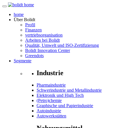
home
Über
Bolidt
Profil
Finanzen
vertriebsorganisation
Arbeiten bei Bolidt
Qualität, Umwelt und ISO-Zertifizierung
Bolidt Innovation Center
Greendots
Segmente
Industrie
Pharmaindustrie
Schwerindustrie und Metallindustrie
Elektronik und High Tech
(Petro)chemie
Graphische und Papierindustrie
Autoindustrie
Autowerkstätten
Nahrungsmittel