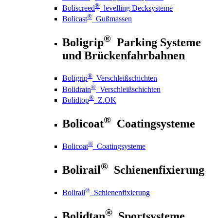
®
Boliscreed
levelling Decksysteme
®
Bolicast
Gußmassen
®
Boligrip
Parking Systeme
und Brückenfahrbahnen
®
Boligrip
Verschleißschichten
®
Bolidrain
Verschleißschichten
®
Bolidtop
Z.OK
®
Bolicoat
Coatingsysteme
®
Bolicoat
Coatingsysteme
®
Bolirail
Schienenfixierung
®
Bolirail
Schienenfixierung
®
Bolidtan
Sportsysteme