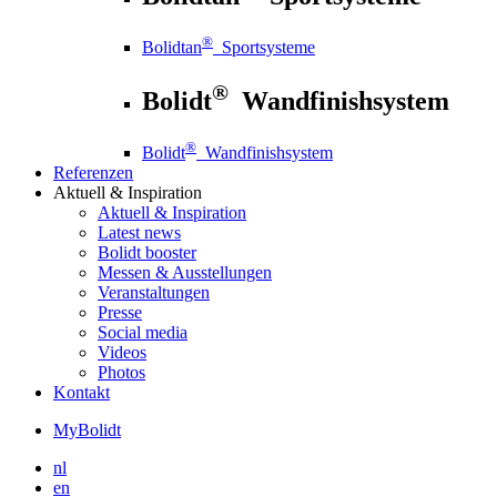
®
Bolidtan
Sportsysteme
®
Bolidt
Wandfinishsystem
®
Bolidt
Wandfinishsystem
Referenzen
Aktuell
& Inspiration
Aktuell
& Inspiration
Latest news
Bolidt booster
Messen & Ausstellungen
Veranstaltungen
Presse
Social media
Videos
Photos
Kontakt
MyBolidt
nl
en