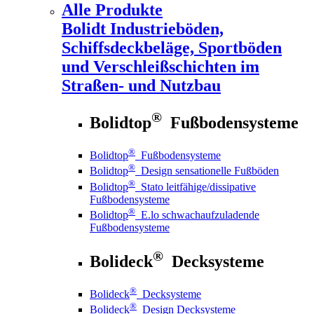
Alle Produkte
Bolidt
Industrieböden,
Schiffsdeckbeläge, Sportböden
und Verschleißschichten im
Straßen- und Nutzbau
®
Bolidtop
Fußbodensysteme
®
Bolidtop
Fußbodensysteme
®
Bolidtop
Design sensationelle Fußböden
®
Bolidtop
Stato leitfähige/dissipative
Fußbodensysteme
®
Bolidtop
E.lo schwachaufzuladende
Fußbodensysteme
®
Bolideck
Decksysteme
®
Bolideck
Decksysteme
®
Bolideck
Design Decksysteme