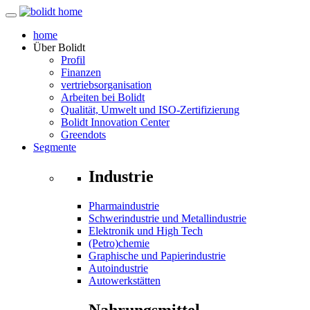
home
Über
Bolidt
Profil
Finanzen
vertriebsorganisation
Arbeiten bei Bolidt
Qualität, Umwelt und ISO-Zertifizierung
Bolidt Innovation Center
Greendots
Segmente
Industrie
Pharmaindustrie
Schwerindustrie und Metallindustrie
Elektronik und High Tech
(Petro)chemie
Graphische und Papierindustrie
Autoindustrie
Autowerkstätten
Nahrungsmittel