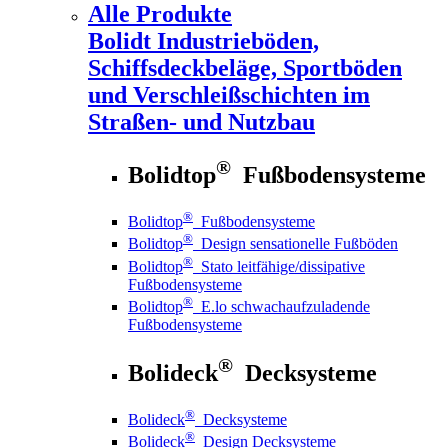
Alle Produkte
Bolidt
Industrieböden,
Schiffsdeckbeläge, Sportböden
und Verschleißschichten im
Straßen- und Nutzbau
®
Bolidtop
Fußbodensysteme
®
Bolidtop
Fußbodensysteme
®
Bolidtop
Design sensationelle Fußböden
®
Bolidtop
Stato leitfähige/dissipative
Fußbodensysteme
®
Bolidtop
E.lo schwachaufzuladende
Fußbodensysteme
®
Bolideck
Decksysteme
®
Bolideck
Decksysteme
®
Bolideck
Design Decksysteme