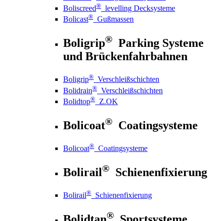
®
Boliscreed
levelling Decksysteme
®
Bolicast
Gußmassen
®
Boligrip
Parking Systeme
und Brückenfahrbahnen
®
Boligrip
Verschleißschichten
®
Bolidrain
Verschleißschichten
®
Bolidtop
Z.OK
®
Bolicoat
Coatingsysteme
®
Bolicoat
Coatingsysteme
®
Bolirail
Schienenfixierung
®
Bolirail
Schienenfixierung
®
Bolidtan
Sportsysteme