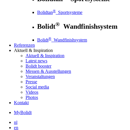
®
Bolidtan
Sportsysteme
®
Bolidt
Wandfinishsystem
®
Bolidt
Wandfinishsystem
Referenzen
Aktuell
& Inspiration
Aktuell
& Inspiration
Latest news
Bolidt booster
Messen & Ausstellungen
Veranstaltungen
Presse
Social media
Videos
Photos
Kontakt
MyBolidt
nl
en