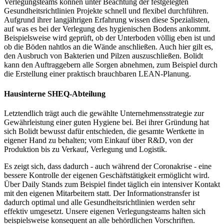
Verlegungsteams können unter Beachtung der festgelegten
Gesundheitsrichtlinien Projekte schnell und flexibel durchführen.
Aufgrund ihrer langjährigen Erfahrung wissen diese Spezialisten,
auf was es bei der Verlegung des hygienischen Bodens ankommt.
Beispielsweise wird geprüft, ob der Unterboden völlig eben ist und
ob die Böden nahtlos an die Wände anschließen. Auch hier gilt es,
den Ausbruch von Bakterien und Pilzen auszuschließen. Bolidt
kann den Auftraggebern alle Sorgen abnehmen, zum Beispiel durch
die Erstellung einer praktisch brauchbaren LEAN-Planung.
Hausinterne SHEQ-Abteilung
Letztendlich trägt auch die gewählte Unternehmensstrategie zur
Gewährleistung einer guten Hygiene bei. Bei ihrer Gründung hat
sich Bolidt bewusst dafür entschieden, die gesamte Wertkette in
eigener Hand zu behalten; vom Einkauf über R&D, von der
Produktion bis zu Verkauf, Verlegung und Logistik.
Es zeigt sich, dass dadurch - auch während der Coronakrise - eine
bessere Kontrolle der eigenen Geschäftstätigkeit ermöglicht wird.
Über Daily Stands zum Beispiel findet täglich ein intensiver Kontakt
mit den eigenen Mitarbeitern statt. Der Informationstransfer ist
dadurch optimal und alle Gesundheitsrichtlinien werden sehr
effektiv umgesetzt. Unsere eigenen Verlegungsteams halten sich
beispielsweise konsequent an alle behördlichen Vorschriften.