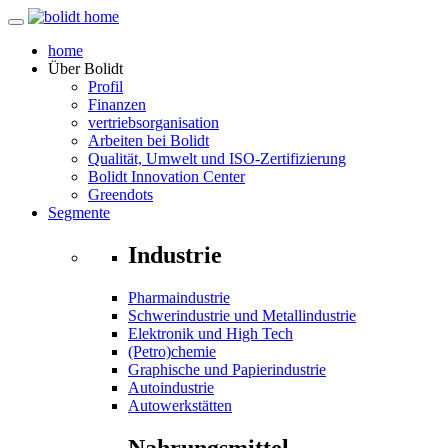
home
Über
Bolidt
Profil
Finanzen
vertriebsorganisation
Arbeiten bei Bolidt
Qualität, Umwelt und ISO-Zertifizierung
Bolidt Innovation Center
Greendots
Segmente
Industrie
Pharmaindustrie
Schwerindustrie und Metallindustrie
Elektronik und High Tech
(Petro)chemie
Graphische und Papierindustrie
Autoindustrie
Autowerkstätten
Nahrungsmittel