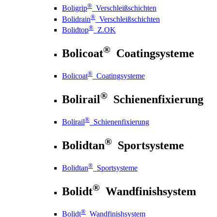
®
Boligrip
Verschleißschichten
®
Bolidrain
Verschleißschichten
®
Bolidtop
Z.OK
®
Bolicoat
Coatingsysteme
®
Bolicoat
Coatingsysteme
®
Bolirail
Schienenfixierung
®
Bolirail
Schienenfixierung
®
Bolidtan
Sportsysteme
®
Bolidtan
Sportsysteme
®
Bolidt
Wandfinishsystem
®
Bolidt
Wandfinishsystem