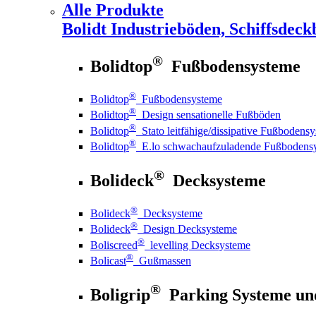
Alle Produkte
Bolidt
Industrieböden, Schiffsdeck
®
Bolidtop
Fußbodensysteme
®
Bolidtop
Fußbodensysteme
®
Bolidtop
Design sensationelle Fußböden
®
Bolidtop
Stato leitfähige/dissipative Fußbodens
®
Bolidtop
E.lo schwachaufzuladende Fußbodens
®
Bolideck
Decksysteme
®
Bolideck
Decksysteme
®
Bolideck
Design Decksysteme
®
Boliscreed
levelling Decksysteme
®
Bolicast
Gußmassen
®
Boligrip
Parking Systeme un