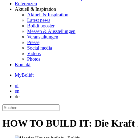
Referenzen
Aktuell
& Inspiration
Aktuell
& Inspiration
Latest news
Bolidt booster
Messen & Ausstellungen
Veranstaltungen
Presse
Social media
Videos
Photos
Kontakt
MyBolidt
nl
en
de
HOW TO BUILD IT: Die Kraft i