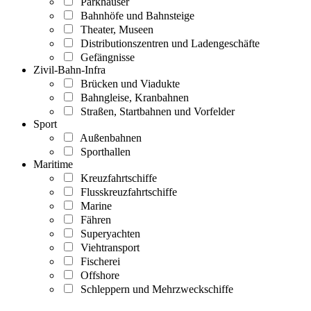
Parkhäuser
Bahnhöfe und Bahnsteige
Theater, Museen
Distributionszentren und Ladengeschäfte
Gefängnisse
Zivil-Bahn-Infra
Brücken und Viadukte
Bahngleise, Kranbahnen
Straßen, Startbahnen und Vorfelder
Sport
Außenbahnen
Sporthallen
Maritime
Kreuzfahrtschiffe
Flusskreuzfahrtschiffe
Marine
Fähren
Superyachten
Viehtransport
Fischerei
Offshore
Schleppern und Mehrzweckschiffe