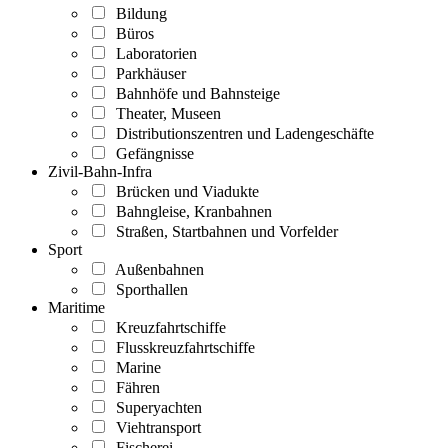
Bildung
Büros
Laboratorien
Parkhäuser
Bahnhöfe und Bahnsteige
Theater, Museen
Distributionszentren und Ladengeschäfte
Gefängnisse
Zivil-Bahn-Infra
Brücken und Viadukte
Bahngleise, Kranbahnen
Straßen, Startbahnen und Vorfelder
Sport
Außenbahnen
Sporthallen
Maritime
Kreuzfahrtschiffe
Flusskreuzfahrtschiffe
Marine
Fähren
Superyachten
Viehtransport
Fischerei