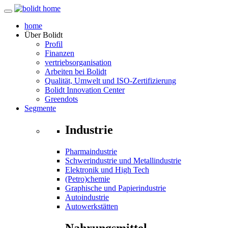
home
Über
Bolidt
Profil
Finanzen
vertriebsorganisation
Arbeiten bei Bolidt
Qualität, Umwelt und ISO-Zertifizierung
Bolidt Innovation Center
Greendots
Segmente
Industrie
Pharmaindustrie
Schwerindustrie und Metallindustrie
Elektronik und High Tech
(Petro)chemie
Graphische und Papierindustrie
Autoindustrie
Autowerkstätten
Nahrungsmittel