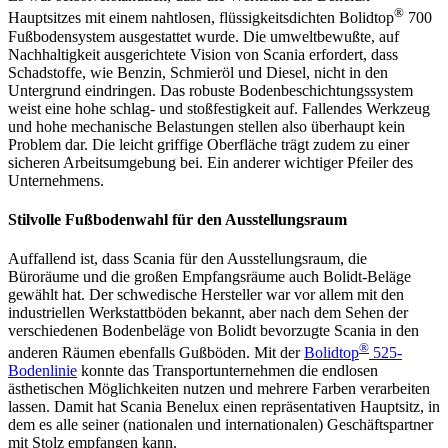
®
Hauptsitzes mit einem nahtlosen, flüssigkeitsdichten Bolidtop
700
Fußbodensystem ausgestattet wurde. Die umweltbewußte, auf
Nachhaltigkeit ausgerichtete Vision von Scania erfordert, dass
Schadstoffe, wie Benzin, Schmieröl und Diesel, nicht in den
Untergrund eindringen. Das robuste Bodenbeschichtungssystem
weist eine hohe schlag- und stoßfestigkeit auf. Fallendes Werkzeug
und hohe mechanische Belastungen stellen also überhaupt kein
Problem dar. Die leicht griffige Oberfläche trägt zudem zu einer
sicheren Arbeitsumgebung bei. Ein anderer wichtiger Pfeiler des
Unternehmens.
Stilvolle Fußbodenwahl für den Ausstellungsraum
Auffallend ist, dass Scania für den Ausstellungsraum, die
Büroräume und die großen Empfangsräume auch Bolidt-Beläge
gewählt hat. Der schwedische Hersteller war vor allem mit den
industriellen Werkstattböden bekannt, aber nach dem Sehen der
verschiedenen Bodenbeläge von Bolidt bevorzugte Scania in den
®
anderen Räumen ebenfalls Gußböden. Mit der
Bolidtop
525-
Bodenlinie
konnte das Transportunternehmen die endlosen
ästhetischen Möglichkeiten nutzen und mehrere Farben verarbeiten
lassen. Damit hat Scania Benelux einen repräsentativen Hauptsitz, in
dem es alle seiner (nationalen und internationalen) Geschäftspartner
mit Stolz empfangen kann.