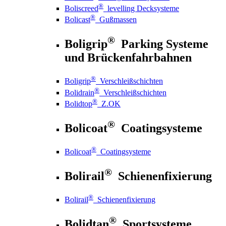
®
Boliscreed
levelling Decksysteme
®
Bolicast
Gußmassen
®
Boligrip
Parking Systeme
und Brückenfahrbahnen
®
Boligrip
Verschleißschichten
®
Bolidrain
Verschleißschichten
®
Bolidtop
Z.OK
®
Bolicoat
Coatingsysteme
®
Bolicoat
Coatingsysteme
®
Bolirail
Schienenfixierung
®
Bolirail
Schienenfixierung
®
Bolidtan
Sportsysteme