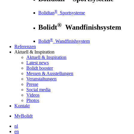
®
Bolidtan
Sportsysteme
®
Bolidt
Wandfinishsystem
®
Bolidt
Wandfinishsystem
Referenzen
Aktuell
& Inspiration
Aktuell
& Inspiration
Latest news
Bolidt booster
Messen & Ausstellungen
Veranstaltungen
Presse
Social media
Videos
Photos
Kontakt
MyBolidt
nl
en