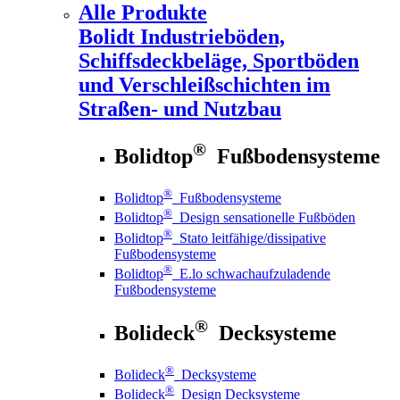
Alle Produkte
Bolidt
Industrieböden,
Schiffsdeckbeläge, Sportböden
und Verschleißschichten im
Straßen- und Nutzbau
®
Bolidtop
Fußbodensysteme
®
Bolidtop
Fußbodensysteme
®
Bolidtop
Design sensationelle Fußböden
®
Bolidtop
Stato leitfähige/dissipative
Fußbodensysteme
®
Bolidtop
E.lo schwachaufzuladende
Fußbodensysteme
®
Bolideck
Decksysteme
®
Bolideck
Decksysteme
®
Bolideck
Design Decksysteme