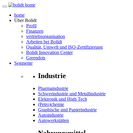
home
Über
Bolidt
Profil
Finanzen
vertriebsorganisation
Arbeiten bei Bolidt
Qualität, Umwelt und ISO-Zertifizierung
Bolidt Innovation Center
Greendots
Segmente
Industrie
Pharmaindustrie
Schwerindustrie und Metallindustrie
Elektronik und High Tech
(Petro)chemie
Graphische und Papierindustrie
Autoindustrie
Autowerkstätten
Nahrungsmittel