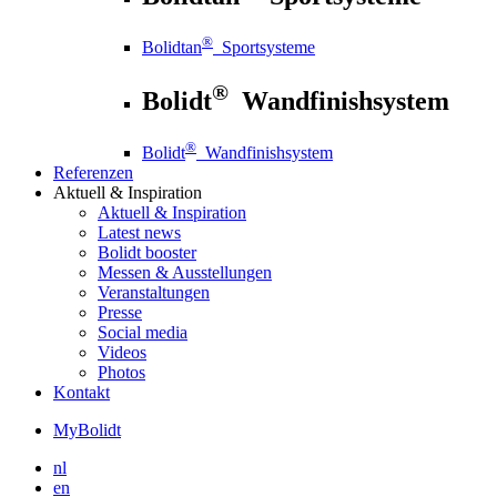
®
Bolidtan
Sportsysteme
®
Bolidt
Wandfinishsystem
®
Bolidt
Wandfinishsystem
Referenzen
Aktuell
& Inspiration
Aktuell
& Inspiration
Latest news
Bolidt booster
Messen & Ausstellungen
Veranstaltungen
Presse
Social media
Videos
Photos
Kontakt
MyBolidt
nl
en