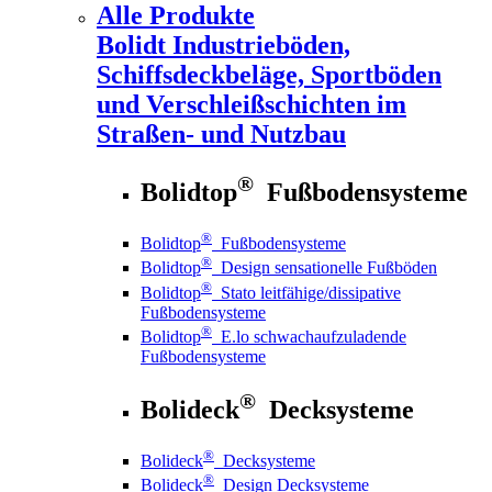
Alle Produkte
Bolidt
Industrieböden,
Schiffsdeckbeläge, Sportböden
und Verschleißschichten im
Straßen- und Nutzbau
®
Bolidtop
Fußbodensysteme
®
Bolidtop
Fußbodensysteme
®
Bolidtop
Design sensationelle Fußböden
®
Bolidtop
Stato leitfähige/dissipative
Fußbodensysteme
®
Bolidtop
E.lo schwachaufzuladende
Fußbodensysteme
®
Bolideck
Decksysteme
®
Bolideck
Decksysteme
®
Bolideck
Design Decksysteme