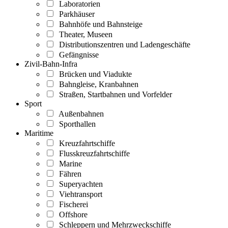
Laboratorien
Parkhäuser
Bahnhöfe und Bahnsteige
Theater, Museen
Distributionszentren und Ladengeschäfte
Gefängnisse
Zivil-Bahn-Infra
Brücken und Viadukte
Bahngleise, Kranbahnen
Straßen, Startbahnen und Vorfelder
Sport
Außenbahnen
Sporthallen
Maritime
Kreuzfahrtschiffe
Flusskreuzfahrtschiffe
Marine
Fähren
Superyachten
Viehtransport
Fischerei
Offshore
Schleppern und Mehrzweckschiffe