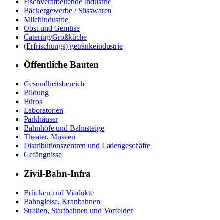
Fischverarbeitende Industrie
Bäckergewerbe / Süsswaren
Milchindustrie
Obst und Gemüse
Catering/Großküche
(Erfrischungs) getränkeindustrie
Öffentliche Bauten
Gesundheitsbereich
Bildung
Büros
Laboratorien
Parkhäuser
Bahnhöfe und Bahnsteige
Theater, Museen
Distributionszentren und Ladengeschäfte
Gefängnisse
Zivil-Bahn-Infra
Brücken und Viadukte
Bahngleise, Kranbahnen
Straßen, Startbahnen und Vorfelder