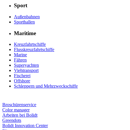
Sport
Außenbahnen
Sporthallen
Maritime
Kreuzfahrtschiffe
Flusskreuzfahrtschiffe
Marine
Fähren
Superyachten
Viehtransport
Fischerei
Offshore
Schleppern und Mehrzweckschiffe
Broschürenservice
Color manager
Arbeiten bei Bolidt
Greendots
Bolidt Innovation Center