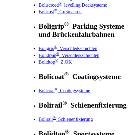
®
Boliscreed
levelling Decksysteme
®
Bolicast
Gußmassen
®
Boligrip
Parking Systeme
und Brückenfahrbahnen
®
Boligrip
Verschleißschichten
®
Bolidrain
Verschleißschichten
®
Bolidtop
Z.OK
®
Bolicoat
Coatingsysteme
®
Bolicoat
Coatingsysteme
®
Bolirail
Schienenfixierung
®
Bolirail
Schienenfixierung
®
Bolidtan
Sportsysteme