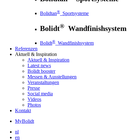
®
Bolidtan
Sportsysteme
®
Bolidt
Wandfinishsystem
®
Bolidt
Wandfinishsystem
Referenzen
Aktuell
& Inspiration
Aktuell
& Inspiration
Latest news
Bolidt booster
Messen & Ausstellungen
Veranstaltungen
Presse
Social media
Videos
Photos
Kontakt
MyBolidt
nl
en