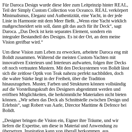
Für Daroca Design wurde diese Idee zum Leitprinzip hinter REAL,
Teil der Simply Custom Collection von Oceanco. REAL verkörpert
Minimalismus, Eleganz und Authentizität, eine Yacht, in der jede
Linie in Harmonie mit dem Meer fließt. „Wenn eine Yacht wirklich
maßgeschneidert sein soll, dann gilt das auch für ihr Deck“, sagt
Daroca. „Das Deck ist kein separates Element, sondern ein
integraler Bestandteil des Designs. Es ist der Ort, an dem meine
Vision greifbar wird.“
Um diese Vision zum Leben zu erwecken, arbeitete Daroca eng mit
Bolidt zusammen. Während die meisten Custom-Yachten mit
innovativen Exterieurs und Interieurs aufwarten, folgen ihre Decks
oft noch vertrauten Mustern. Mit den Decksystemen von Bolidt lässt
sich die zeitlose Optik von Teak nahezu perfekt nachbilden, doch
die wahre Stärke liegt in der Freiheit, über die Tradition
hinauszugehen. Muster, Farben und Strukturen können vollständig
auf die Vorstellungskraft des Designers abgestimmt werden und
eröffnen Möglichkeiten, die herkömmliche Materialien nicht bieten
können. „Wir sehen das Deck als Schnittstelle zwischen Design und
Erlebnis“, sagt Robert van Aarle, Director Maritime & Defence bei
Bolidt.
„Designer bringen die Vision ein, Eigner ihre Träume, und wir
liefern die Expertise, um diese in Material und Anwendung zu
übersetzen. Inspiration kann von überall herkommen, aus