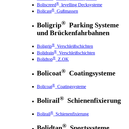
®
Boliscreed
levelling Decksysteme
®
Bolicast
Gußmassen
®
Boligrip
Parking Systeme
und Brückenfahrbahnen
®
Boligrip
Verschleißschichten
®
Bolidrain
Verschleißschichten
®
Bolidtop
Z.OK
®
Bolicoat
Coatingsysteme
®
Bolicoat
Coatingsysteme
®
Bolirail
Schienenfixierung
®
Bolirail
Schienenfixierung
®
Bolidtan
Sportsysteme