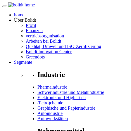
home
Über
Bolidt
Profil
Finanzen
vertriebsorganisation
Arbeiten bei Bolidt
Qualität, Umwelt und ISO-Zertifizierung
Bolidt Innovation Center
Greendots
Segmente
Industrie
Pharmaindustrie
Schwerindustrie und Metallindustrie
Elektronik und High Tech
(Petro)chemie
Graphische und Papierindustrie
Autoindustrie
Autowerkstätten
Nahrungsmittel