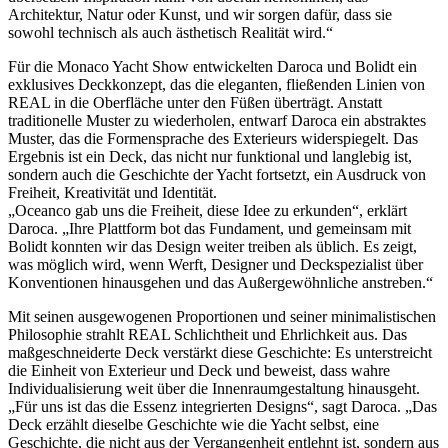
Architektur, Natur oder Kunst, und wir sorgen dafür, dass sie
sowohl technisch als auch ästhetisch Realität wird.“
Für die Monaco Yacht Show entwickelten Daroca und Bolidt ein
exklusives Deckkonzept, das die eleganten, fließenden Linien von
REAL in die Oberfläche unter den Füßen überträgt. Anstatt
traditionelle Muster zu wiederholen, entwarf Daroca ein abstraktes
Muster, das die Formensprache des Exterieurs widerspiegelt. Das
Ergebnis ist ein Deck, das nicht nur funktional und langlebig ist,
sondern auch die Geschichte der Yacht fortsetzt, ein Ausdruck von
Freiheit, Kreativität und Identität.
„Oceanco gab uns die Freiheit, diese Idee zu erkunden“, erklärt
Daroca. „Ihre Plattform bot das Fundament, und gemeinsam mit
Bolidt konnten wir das Design weiter treiben als üblich. Es zeigt,
was möglich wird, wenn Werft, Designer und Deckspezialist über
Konventionen hinausgehen und das Außergewöhnliche anstreben.“
Mit seinen ausgewogenen Proportionen und seiner minimalistischen
Philosophie strahlt REAL Schlichtheit und Ehrlichkeit aus. Das
maßgeschneiderte Deck verstärkt diese Geschichte: Es unterstreicht
die Einheit von Exterieur und Deck und beweist, dass wahre
Individualisierung weit über die Innenraumgestaltung hinausgeht.
„Für uns ist das die Essenz integrierten Designs“, sagt Daroca. „Das
Deck erzählt dieselbe Geschichte wie die Yacht selbst, eine
Geschichte, die nicht aus der Vergangenheit entlehnt ist, sondern aus