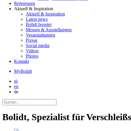
Referenzen
Aktuell
& Inspiration
Aktuell
& Inspiration
Latest news
Bolidt booster
Messen & Ausstellungen
Veranstaltungen
Presse
Social media
Videos
Photos
Kontakt
MyBolidt
nl
en
de
Bolidt, Spezialist für Verschle