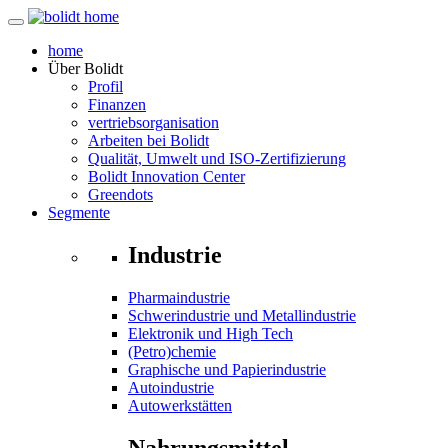
home
Über
Bolidt
Profil
Finanzen
vertriebsorganisation
Arbeiten bei Bolidt
Qualität, Umwelt und ISO-Zertifizierung
Bolidt Innovation Center
Greendots
Segmente
Industrie
Pharmaindustrie
Schwerindustrie und Metallindustrie
Elektronik und High Tech
(Petro)chemie
Graphische und Papierindustrie
Autoindustrie
Autowerkstätten
Nahrungsmittel