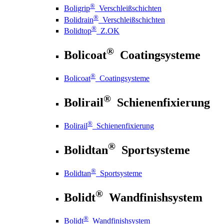
®
Boligrip
Verschleißschichten
®
Bolidrain
Verschleißschichten
®
Bolidtop
Z.OK
®
Bolicoat
Coatingsysteme
®
Bolicoat
Coatingsysteme
®
Bolirail
Schienenfixierung
®
Bolirail
Schienenfixierung
®
Bolidtan
Sportsysteme
®
Bolidtan
Sportsysteme
®
Bolidt
Wandfinishsystem
®
Bolidt
Wandfinishsystem