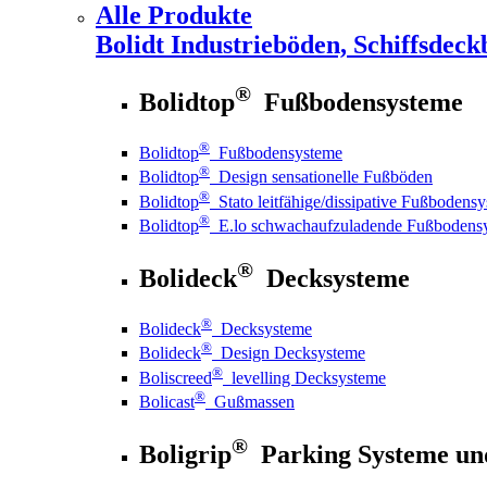
Alle Produkte
Bolidt
Industrieböden, Schiffsdeck
®
Bolidtop
Fußbodensysteme
®
Bolidtop
Fußbodensysteme
®
Bolidtop
Design sensationelle Fußböden
®
Bolidtop
Stato leitfähige/dissipative Fußbodens
®
Bolidtop
E.lo schwachaufzuladende Fußbodens
®
Bolideck
Decksysteme
®
Bolideck
Decksysteme
®
Bolideck
Design Decksysteme
®
Boliscreed
levelling Decksysteme
®
Bolicast
Gußmassen
®
Boligrip
Parking Systeme un