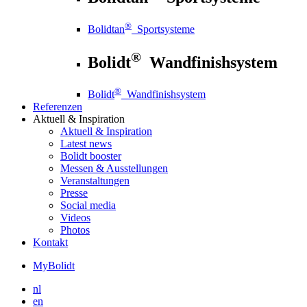
®
Bolidtan
Sportsysteme
®
Bolidt
Wandfinishsystem
®
Bolidt
Wandfinishsystem
Referenzen
Aktuell
& Inspiration
Aktuell
& Inspiration
Latest news
Bolidt booster
Messen & Ausstellungen
Veranstaltungen
Presse
Social media
Videos
Photos
Kontakt
MyBolidt
nl
en