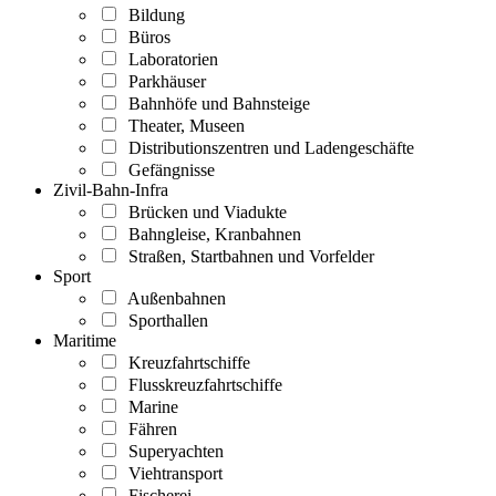
Bildung
Büros
Laboratorien
Parkhäuser
Bahnhöfe und Bahnsteige
Theater, Museen
Distributionszentren und Ladengeschäfte
Gefängnisse
Zivil-Bahn-Infra
Brücken und Viadukte
Bahngleise, Kranbahnen
Straßen, Startbahnen und Vorfelder
Sport
Außenbahnen
Sporthallen
Maritime
Kreuzfahrtschiffe
Flusskreuzfahrtschiffe
Marine
Fähren
Superyachten
Viehtransport
Fischerei