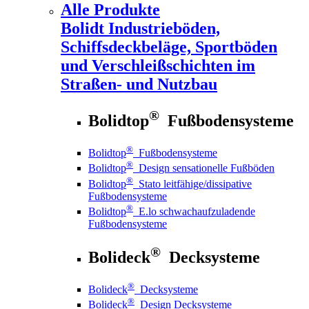
Alle Produkte
Bolidt
Industrieböden,
Schiffsdeckbeläge, Sportböden
und Verschleißschichten im
Straßen- und Nutzbau
®
Bolidtop
Fußbodensysteme
®
Bolidtop
Fußbodensysteme
®
Bolidtop
Design sensationelle Fußböden
®
Bolidtop
Stato leitfähige/dissipative
Fußbodensysteme
®
Bolidtop
E.lo schwachaufzuladende
Fußbodensysteme
®
Bolideck
Decksysteme
®
Bolideck
Decksysteme
®
Bolideck
Design Decksysteme