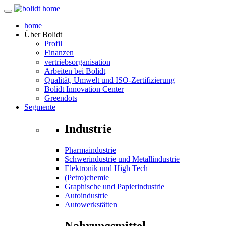
home
Über
Bolidt
Profil
Finanzen
vertriebsorganisation
Arbeiten bei Bolidt
Qualität, Umwelt und ISO-Zertifizierung
Bolidt Innovation Center
Greendots
Segmente
Industrie
Pharmaindustrie
Schwerindustrie und Metallindustrie
Elektronik und High Tech
(Petro)chemie
Graphische und Papierindustrie
Autoindustrie
Autowerkstätten
Nahrungsmittel