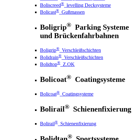
®
Boliscreed
levelling Decksysteme
®
Bolicast
Gußmassen
®
Boligrip
Parking Systeme
und Brückenfahrbahnen
®
Boligrip
Verschleißschichten
®
Bolidrain
Verschleißschichten
®
Bolidtop
Z.OK
®
Bolicoat
Coatingsysteme
®
Bolicoat
Coatingsysteme
®
Bolirail
Schienenfixierung
®
Bolirail
Schienenfixierung
®
Bolidtan
Sportsysteme