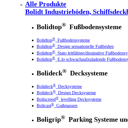
Alle Produkte
Bolidt
Industrieböden, Schiffsdeck
®
Bolidtop
Fußbodensysteme
®
Bolidtop
Fußbodensysteme
®
Bolidtop
Design sensationelle Fußböden
®
Bolidtop
Stato leitfähige/dissipative Fußbodens
®
Bolidtop
E.lo schwachaufzuladende Fußbodens
®
Bolideck
Decksysteme
®
Bolideck
Decksysteme
®
Bolideck
Design Decksysteme
®
Boliscreed
levelling Decksysteme
®
Bolicast
Gußmassen
®
Boligrip
Parking Systeme un