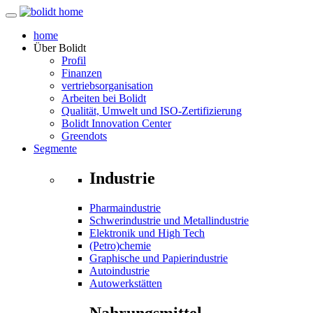
home
Über
Bolidt
Profil
Finanzen
vertriebsorganisation
Arbeiten bei Bolidt
Qualität, Umwelt und ISO-Zertifizierung
Bolidt Innovation Center
Greendots
Segmente
Industrie
Pharmaindustrie
Schwerindustrie und Metallindustrie
Elektronik und High Tech
(Petro)chemie
Graphische und Papierindustrie
Autoindustrie
Autowerkstätten
Nahrungsmittel