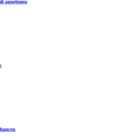
alt annehmen
e
Chancen