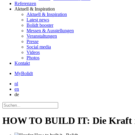
Referenzen
Aktuell
& Inspiration
Aktuell
& Inspiration
Latest news
Bolidt booster
Messen & Ausstellungen
Veranstaltungen
Presse
Social media
Videos
Photos
Kontakt
MyBolidt
nl
en
de
HOW TO BUILD IT: Die Kraft i