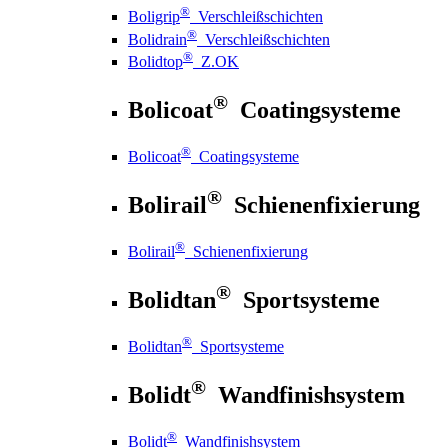
®
Boligrip
Verschleißschichten
®
Bolidrain
Verschleißschichten
®
Bolidtop
Z.OK
®
Bolicoat
Coatingsysteme
®
Bolicoat
Coatingsysteme
®
Bolirail
Schienenfixierung
®
Bolirail
Schienenfixierung
®
Bolidtan
Sportsysteme
®
Bolidtan
Sportsysteme
®
Bolidt
Wandfinishsystem
®
Bolidt
Wandfinishsystem