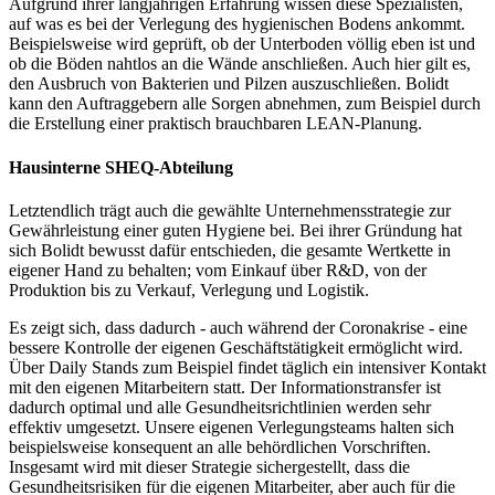
Aufgrund ihrer langjährigen Erfahrung wissen diese Spezialisten,
auf was es bei der Verlegung des hygienischen Bodens ankommt.
Beispielsweise wird geprüft, ob der Unterboden völlig eben ist und
ob die Böden nahtlos an die Wände anschließen. Auch hier gilt es,
den Ausbruch von Bakterien und Pilzen auszuschließen. Bolidt
kann den Auftraggebern alle Sorgen abnehmen, zum Beispiel durch
die Erstellung einer praktisch brauchbaren LEAN-Planung.
Hausinterne SHEQ-Abteilung
Letztendlich trägt auch die gewählte Unternehmensstrategie zur
Gewährleistung einer guten Hygiene bei. Bei ihrer Gründung hat
sich Bolidt bewusst dafür entschieden, die gesamte Wertkette in
eigener Hand zu behalten; vom Einkauf über R&D, von der
Produktion bis zu Verkauf, Verlegung und Logistik.
Es zeigt sich, dass dadurch - auch während der Coronakrise - eine
bessere Kontrolle der eigenen Geschäftstätigkeit ermöglicht wird.
Über Daily Stands zum Beispiel findet täglich ein intensiver Kontakt
mit den eigenen Mitarbeitern statt. Der Informationstransfer ist
dadurch optimal und alle Gesundheitsrichtlinien werden sehr
effektiv umgesetzt. Unsere eigenen Verlegungsteams halten sich
beispielsweise konsequent an alle behördlichen Vorschriften.
Insgesamt wird mit dieser Strategie sichergestellt, dass die
Gesundheitsrisiken für die eigenen Mitarbeiter, aber auch für die