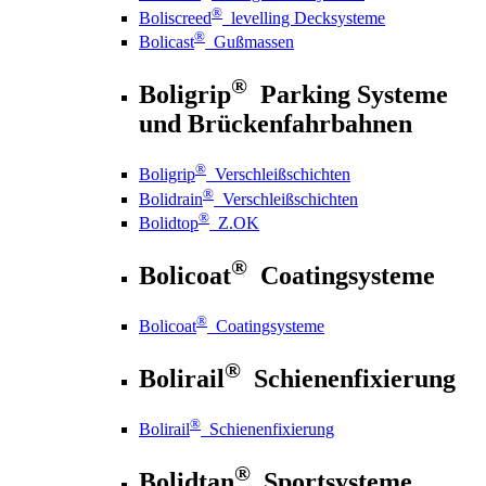
®
Boliscreed
levelling Decksysteme
®
Bolicast
Gußmassen
®
Boligrip
Parking Systeme
und Brückenfahrbahnen
®
Boligrip
Verschleißschichten
®
Bolidrain
Verschleißschichten
®
Bolidtop
Z.OK
®
Bolicoat
Coatingsysteme
®
Bolicoat
Coatingsysteme
®
Bolirail
Schienenfixierung
®
Bolirail
Schienenfixierung
®
Bolidtan
Sportsysteme