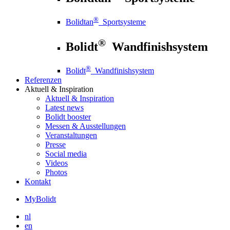
®
Bolidtan
Sportsysteme
®
Bolidt
Wandfinishsystem
®
Bolidt
Wandfinishsystem
Referenzen
Aktuell
& Inspiration
Aktuell
& Inspiration
Latest news
Bolidt booster
Messen & Ausstellungen
Veranstaltungen
Presse
Social media
Videos
Photos
Kontakt
MyBolidt
nl
en