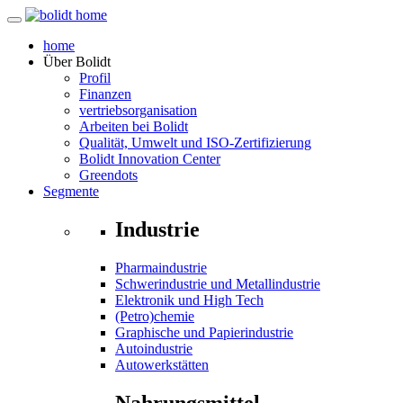
home
Über
Bolidt
Profil
Finanzen
vertriebsorganisation
Arbeiten bei Bolidt
Qualität, Umwelt und ISO-Zertifizierung
Bolidt Innovation Center
Greendots
Segmente
Industrie
Pharmaindustrie
Schwerindustrie und Metallindustrie
Elektronik und High Tech
(Petro)chemie
Graphische und Papierindustrie
Autoindustrie
Autowerkstätten
Nahrungsmittel