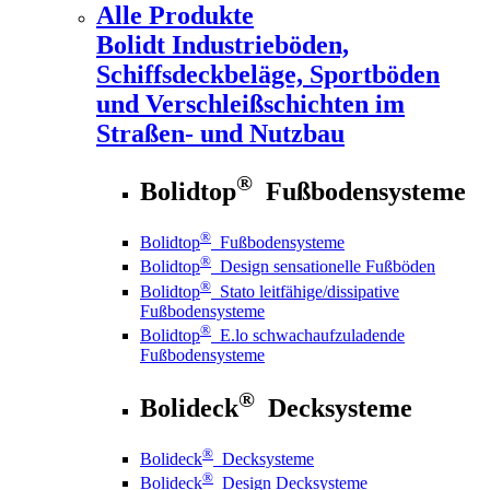
Alle Produkte
Bolidt
Industrieböden,
Schiffsdeckbeläge, Sportböden
und Verschleißschichten im
Straßen- und Nutzbau
®
Bolidtop
Fußbodensysteme
®
Bolidtop
Fußbodensysteme
®
Bolidtop
Design sensationelle Fußböden
®
Bolidtop
Stato leitfähige/dissipative
Fußbodensysteme
®
Bolidtop
E.lo schwachaufzuladende
Fußbodensysteme
®
Bolideck
Decksysteme
®
Bolideck
Decksysteme
®
Bolideck
Design Decksysteme