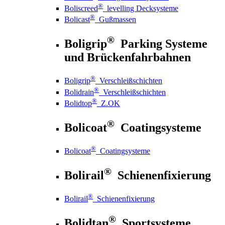
®
Boliscreed
levelling Decksysteme
®
Bolicast
Gußmassen
®
Boligrip
Parking Systeme
und Brückenfahrbahnen
®
Boligrip
Verschleißschichten
®
Bolidrain
Verschleißschichten
®
Bolidtop
Z.OK
®
Bolicoat
Coatingsysteme
®
Bolicoat
Coatingsysteme
®
Bolirail
Schienenfixierung
®
Bolirail
Schienenfixierung
®
Bolidtan
Sportsysteme