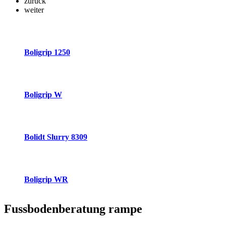
zurück
weiter
Boligrip 1250
Boligrip W
Bolidt Slurry 8309
Boligrip WR
Fussbodenberatung
rampe