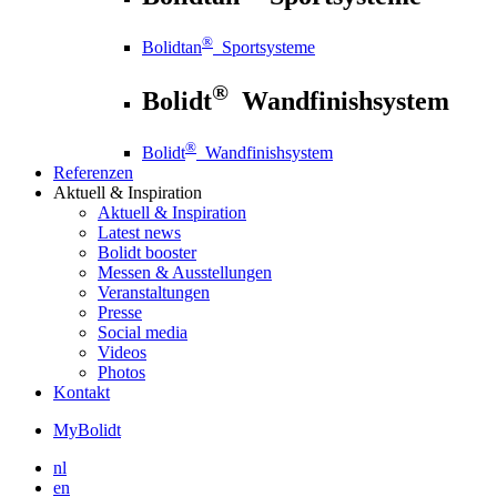
®
Bolidtan
Sportsysteme
®
Bolidt
Wandfinishsystem
®
Bolidt
Wandfinishsystem
Referenzen
Aktuell
& Inspiration
Aktuell
& Inspiration
Latest news
Bolidt booster
Messen & Ausstellungen
Veranstaltungen
Presse
Social media
Videos
Photos
Kontakt
MyBolidt
nl
en