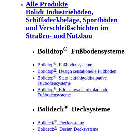
Alle Produkte
Bolidt
Industrieböden,
Schiffsdeckbeläge, Sportböden
und Verschleißschichten im
Straßen- und Nutzbau
®
Bolidtop
Fußbodensysteme
®
Bolidtop
Fußbodensysteme
®
Bolidtop
Design sensationelle Fußböden
®
Bolidtop
Stato leitfähige/dissipative
Fußbodensysteme
®
Bolidtop
E.lo schwachaufzuladende
Fußbodensysteme
®
Bolideck
Decksysteme
®
Bolideck
Decksysteme
®
Bolideck
Design Decksysteme