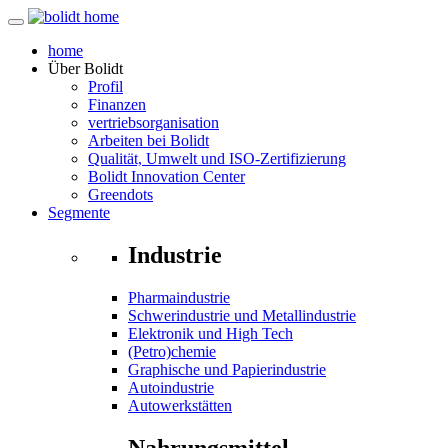
home
Über
Bolidt
Profil
Finanzen
vertriebsorganisation
Arbeiten bei Bolidt
Qualität, Umwelt und ISO-Zertifizierung
Bolidt Innovation Center
Greendots
Segmente
Industrie
Pharmaindustrie
Schwerindustrie und Metallindustrie
Elektronik und High Tech
(Petro)chemie
Graphische und Papierindustrie
Autoindustrie
Autowerkstätten
Nahrungsmittel