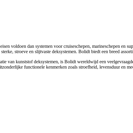
isen voldoen dan systemen voor cruiseschepen, marineschepen en supery
 sterke, stroeve en slijtvaste deksystemen. Bolidt biedt een breed assor
catie van kunststof deksystemen, is Bolidt wereldwijd een veelgevraagd
tzonderlijke functionele kenmerken zoals stroefheid, levensduur en m