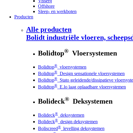
Visserij
Offshore
Sleep- en werkboten
Producten
Alle producten
Bolidt
industriële vloeren, scheepsd
®
Bolidtop
Vloersystemen
®
Bolidtop
vloersystemen
®
Bolidtop
Design sensationele vloersystemen
®
Bolidtop
Stato geleidende/dissipatieve vloersys
®
Bolidtop
E.lo laag oplaadbare vloersystemen
®
Bolideck
Deksystemen
®
Bolideck
deksystemen
®
Bolideck
design deksystemen
®
Boliscreed
levelling deksystemen