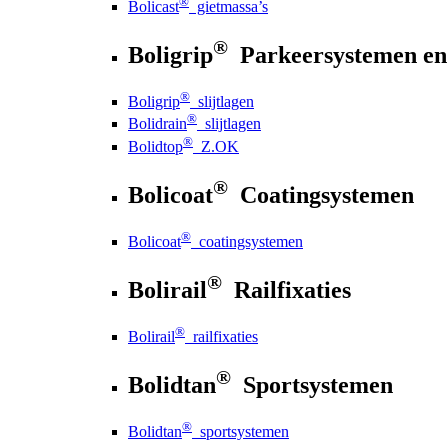
®
Bolicast
gietmassa’s
®
Boligrip
Parkeersystemen en
®
Boligrip
slijtlagen
®
Bolidrain
slijtlagen
®
Bolidtop
Z.OK
®
Bolicoat
Coatingsystemen
®
Bolicoat
coatingsystemen
®
Bolirail
Railfixaties
®
Bolirail
railfixaties
®
Bolidtan
Sportsystemen
®
Bolidtan
sportsystemen