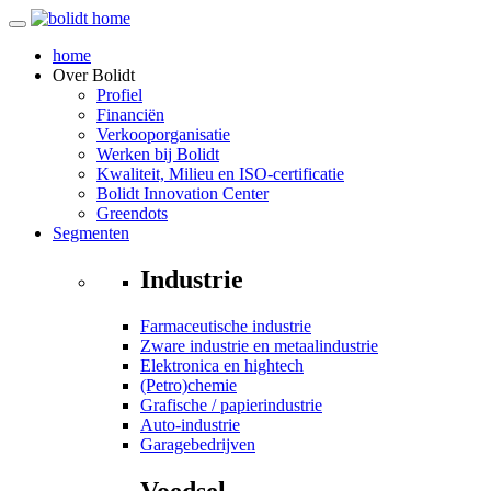
home
Over
Bolidt
Profiel
Financiën
Verkooporganisatie
Werken bij Bolidt
Kwaliteit, Milieu en ISO-certificatie
Bolidt Innovation Center
Greendots
Segmenten
Industrie
Farmaceutische industrie
Zware industrie en metaalindustrie
Elektronica en hightech
(Petro)chemie
Grafische / papierindustrie
Auto-industrie
Garagebedrijven
Voedsel