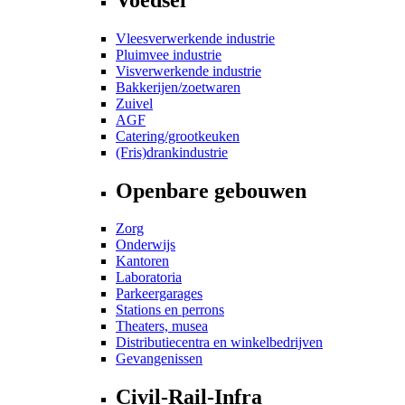
Vleesverwerkende industrie
Pluimvee industrie
Visverwerkende industrie
Bakkerijen/zoetwaren
Zuivel
AGF
Catering/grootkeuken
(Fris)drankindustrie
Openbare gebouwen
Zorg
Onderwijs
Kantoren
Laboratoria
Parkeergarages
Stations en perrons
Theaters, musea
Distributiecentra en winkelbedrijven
Gevangenissen
Civil-Rail-Infra