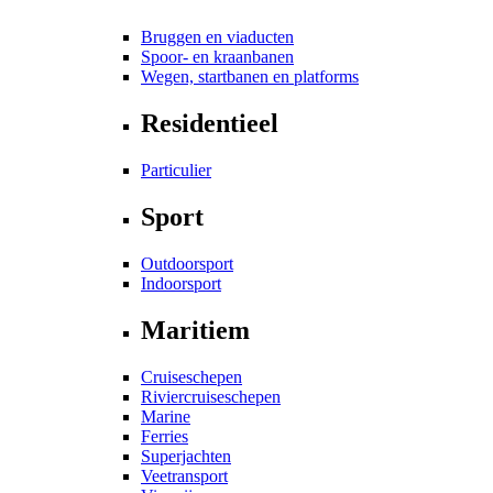
Bruggen en viaducten
Spoor- en kraanbanen
Wegen, startbanen en platforms
Residentieel
Particulier
Sport
Outdoorsport
Indoorsport
Maritiem
Cruiseschepen
Riviercruiseschepen
Marine
Ferries
Superjachten
Veetransport