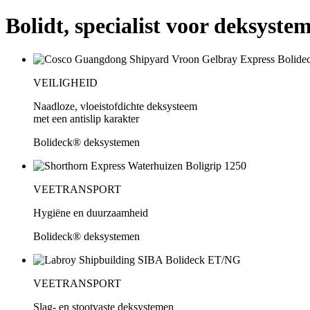
Bolidt, specialist voor deksyst
VEILIGHEID
Naadloze, vloeistofdichte deksysteem
met een antislip karakter
Bolideck® deksystemen
VEETRANSPORT
Hygiëne en duurzaamheid
Bolideck® deksystemen
VEETRANSPORT
Slag- en stootvaste deksystemen