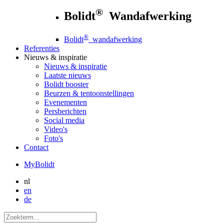
®
Bolidt
Wandafwerking
®
Bolidt
wandafwerking
Referenties
Nieuws
& inspiratie
Nieuws
& inspiratie
Laatste nieuws
Bolidt booster
Beurzen & tentoonstellingen
Evenementen
Persberichten
Social media
Video's
Foto's
Contact
MyBolidt
nl
en
de