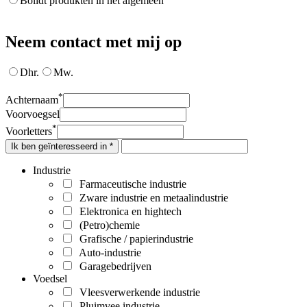
Bolidt produkten in het algemeen
Neem contact met mij op
Dhr.
Mw.
*
Achternaam
Voorvoegsel
*
Voorletters
Ik ben geïnteresseerd in *
Industrie
Farmaceutische industrie
Zware industrie en metaalindustrie
Elektronica en hightech
(Petro)chemie
Grafische / papierindustrie
Auto-industrie
Garagebedrijven
Voedsel
Vleesverwerkende industrie
Pluimvee industrie