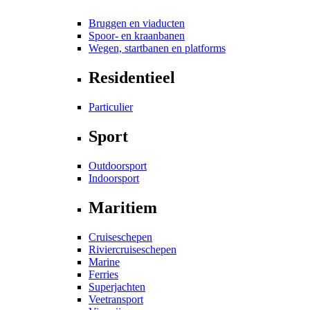
Bruggen en viaducten
Spoor- en kraanbanen
Wegen, startbanen en platforms
Residentieel
Particulier
Sport
Outdoorsport
Indoorsport
Maritiem
Cruiseschepen
Riviercruiseschepen
Marine
Ferries
Superjachten
Veetransport