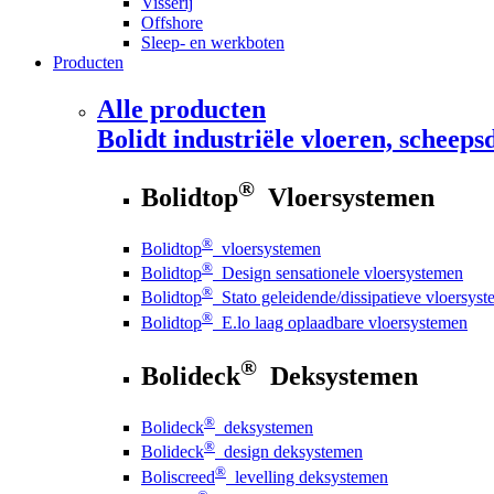
Visserij
Offshore
Sleep- en werkboten
Producten
Alle producten
Bolidt
industriële vloeren, scheepsd
®
Bolidtop
Vloersystemen
®
Bolidtop
vloersystemen
®
Bolidtop
Design sensationele vloersystemen
®
Bolidtop
Stato geleidende/dissipatieve vloersys
®
Bolidtop
E.lo laag oplaadbare vloersystemen
®
Bolideck
Deksystemen
®
Bolideck
deksystemen
®
Bolideck
design deksystemen
®
Boliscreed
levelling deksystemen