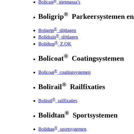
®
Bolicast
gietmassa’s
®
Boligrip
Parkeersystemen en
®
Boligrip
slijtlagen
®
Bolidrain
slijtlagen
®
Bolidtop
Z.OK
®
Bolicoat
Coatingsystemen
®
Bolicoat
coatingsystemen
®
Bolirail
Railfixaties
®
Bolirail
railfixaties
®
Bolidtan
Sportsystemen
®
Bolidtan
sportsystemen