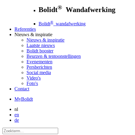
®
Bolidt
Wandafwerking
®
Bolidt
wandafwerking
Referenties
Nieuws
& inspiratie
Nieuws
& inspiratie
Laatste nieuws
Bolidt booster
Beurzen & tentoonstellingen
Evenementen
Persberichten
Social media
Video's
Foto's
Contact
MyBolidt
nl
en
de