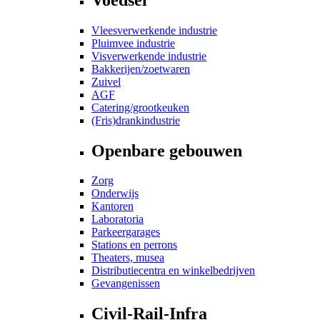
Vleesverwerkende industrie
Pluimvee industrie
Visverwerkende industrie
Bakkerijen/zoetwaren
Zuivel
AGF
Catering/grootkeuken
(Fris)drankindustrie
Openbare gebouwen
Zorg
Onderwijs
Kantoren
Laboratoria
Parkeergarages
Stations en perrons
Theaters, musea
Distributiecentra en winkelbedrijven
Gevangenissen
Civil-Rail-Infra