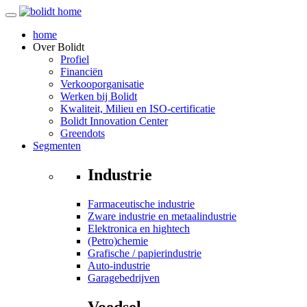
home
Over
Bolidt
Profiel
Financiën
Verkooporganisatie
Werken bij Bolidt
Kwaliteit, Milieu en ISO-certificatie
Bolidt Innovation Center
Greendots
Segmenten
Industrie
Farmaceutische industrie
Zware industrie en metaalindustrie
Elektronica en hightech
(Petro)chemie
Grafische / papierindustrie
Auto-industrie
Garagebedrijven
Voedsel