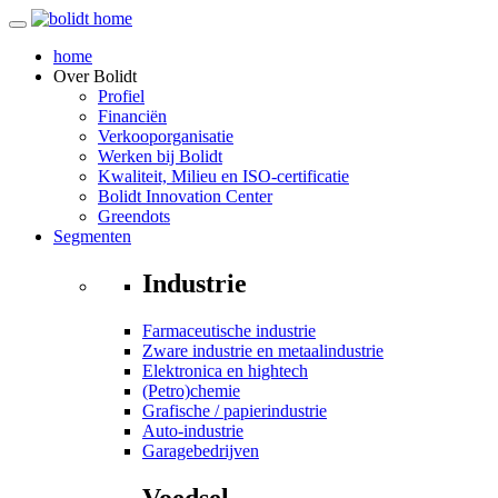
home
Over
Bolidt
Profiel
Financiën
Verkooporganisatie
Werken bij Bolidt
Kwaliteit, Milieu en ISO-certificatie
Bolidt Innovation Center
Greendots
Segmenten
Industrie
Farmaceutische industrie
Zware industrie en metaalindustrie
Elektronica en hightech
(Petro)chemie
Grafische / papierindustrie
Auto-industrie
Garagebedrijven
Voedsel