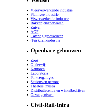
Vleesverwerkende industrie
Pluimvee industrie
Visverwerkende industrie
Bakkerijen/zoetwaren
Zuivel
AGF
Catering/grootkeuken
(Fris)drankindustrie
Openbare gebouwen
Zorg
Onderwijs
Kantoren
Laboratoria
Parkeergarages
Stations en perrons
Theaters, musea
Distributiecentra en winkelbedrijven
Gevangenissen
Civil-Rail-Infra