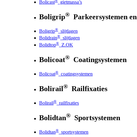
®
Bolicast
gietmassa’s
®
Boligrip
Parkeersystemen en
®
Boligrip
slijtlagen
®
Bolidrain
slijtlagen
®
Bolidtop
Z.OK
®
Bolicoat
Coatingsystemen
®
Bolicoat
coatingsystemen
®
Bolirail
Railfixaties
®
Bolirail
railfixaties
®
Bolidtan
Sportsystemen
®
Bolidtan
sportsystemen