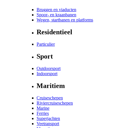
Bruggen en viaducten
Spoor- en kraanbanen
Wegen, startbanen en platforms
Residentieel
Particulier
Sport
Outdoorsport
Indoorsport
Maritiem
Cruiseschepen
Riviercruiseschepen
Marine
Ferries
Superjachten
Veetransport