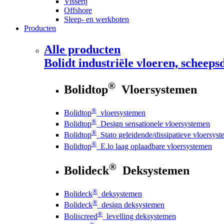
Visserij
Offshore
Sleep- en werkboten
Producten
Alle producten
Bolidt
industriële vloeren, scheepsd
®
Bolidtop
Vloersystemen
®
Bolidtop
vloersystemen
®
Bolidtop
Design sensationele vloersystemen
®
Bolidtop
Stato geleidende/dissipatieve vloersys
®
Bolidtop
E.lo laag oplaadbare vloersystemen
®
Bolideck
Deksystemen
®
Bolideck
deksystemen
®
Bolideck
design deksystemen
®
Boliscreed
levelling deksystemen