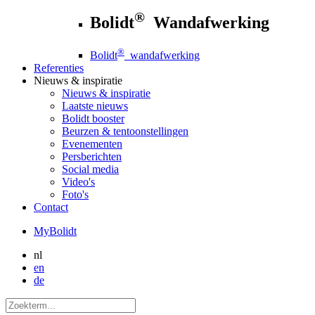
®
Bolidt
Wandafwerking
®
Bolidt
wandafwerking
Referenties
Nieuws
& inspiratie
Nieuws
& inspiratie
Laatste nieuws
Bolidt booster
Beurzen & tentoonstellingen
Evenementen
Persberichten
Social media
Video's
Foto's
Contact
MyBolidt
nl
en
de