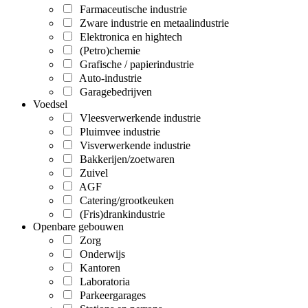
Farmaceutische industrie
Zware industrie en metaalindustrie
Elektronica en hightech
(Petro)chemie
Grafische / papierindustrie
Auto-industrie
Garagebedrijven
Voedsel
Vleesverwerkende industrie
Pluimvee industrie
Visverwerkende industrie
Bakkerijen/zoetwaren
Zuivel
AGF
Catering/grootkeuken
(Fris)drankindustrie
Openbare gebouwen
Zorg
Onderwijs
Kantoren
Laboratoria
Parkeergarages