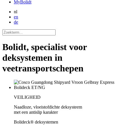
MyBolidt
nl
en
de
Bolidt, specialist voor
deksystemen in
veetransportschepen
VEILIGHEID
Naadloze, vloeistofdichte deksysteem
met een antislip karakter
Bolideck® deksystemen