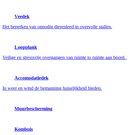
Veedek
Het beperken van onnodig dierenleed in overvolle stallen.
Loopplank
Veilige en stressvrije overgangen van ruimte to ruimte aan boord.
Accomodatiedek
In weer en wind de bemanning huiselijkheid bieden.
Muurbescherming
Kombuis