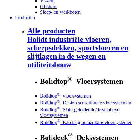
Visserij
Offshore
Sleep- en werkboten
Producten
Alle producten
Bolidt
industriële vloeren,
scheepsdekken, sportvloeren en
slijtlagen in de wegen en
utiliteitsbouw
®
Bolidtop
Vloersystemen
®
Bolidtop
vloersystemen
®
Bolidtop
Design sensationele vloersystemen
®
Bolidtop
Stato geleidende/dissipatieve
vloersystemen
®
Bolidtop
E.lo laag oplaadbare vloersystemen
®
Bolideck
Deksystemen