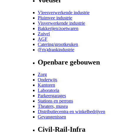
Vleesverwerkende industrie
Pluimvee industrie
Visverwerkende industrie
Bakkerijen/zoetwaren
Zuivel
AGF
Catering/grootkeuken
(Fris)drankindustrie
Openbare gebouwen
Zorg
Onderwijs
Kantoren
Laboratoria
Parkeergarages
Stations en perrons
Theaters, musea
Distributiecentra en winkelbedrijven
Gevangenissen
Civil-Rail-Infra