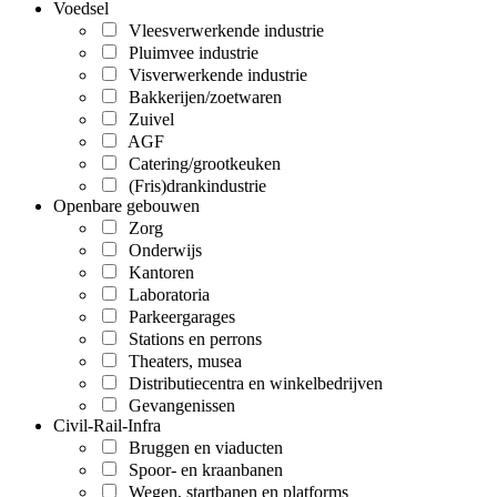
Voedsel
Vleesverwerkende industrie
Pluimvee industrie
Visverwerkende industrie
Bakkerijen/zoetwaren
Zuivel
AGF
Catering/grootkeuken
(Fris)drankindustrie
Openbare gebouwen
Zorg
Onderwijs
Kantoren
Laboratoria
Parkeergarages
Stations en perrons
Theaters, musea
Distributiecentra en winkelbedrijven
Gevangenissen
Civil-Rail-Infra
Bruggen en viaducten
Spoor- en kraanbanen
Wegen, startbanen en platforms