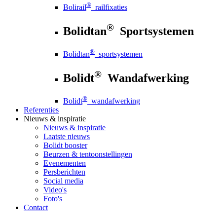
®
Bolirail
railfixaties
®
Bolidtan
Sportsystemen
®
Bolidtan
sportsystemen
®
Bolidt
Wandafwerking
®
Bolidt
wandafwerking
Referenties
Nieuws
& inspiratie
Nieuws
& inspiratie
Laatste nieuws
Bolidt booster
Beurzen & tentoonstellingen
Evenementen
Persberichten
Social media
Video's
Foto's
Contact