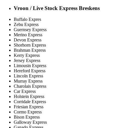
Vroon / Live Stock Express Breskens
Buffalo Expres
Zebu Express
Guernsey Express
Merino Express
Devon Express
Shorhorn Express
Brahman Express
Kerry Express
Jersey Express
Limousin Express
Hereford Express
Lincoln Express
Murray Express
Charolais Express
Car Express
Holstein Express
Corridale Express
Friesian Express
Cormo Express
Bison Express
Galloway Express
Ganado Express