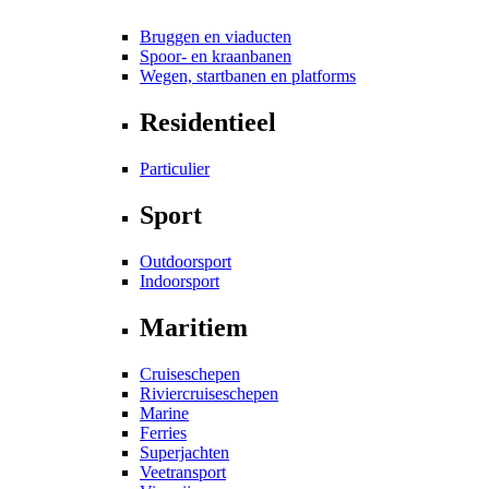
Bruggen en viaducten
Spoor- en kraanbanen
Wegen, startbanen en platforms
Residentieel
Particulier
Sport
Outdoorsport
Indoorsport
Maritiem
Cruiseschepen
Riviercruiseschepen
Marine
Ferries
Superjachten
Veetransport