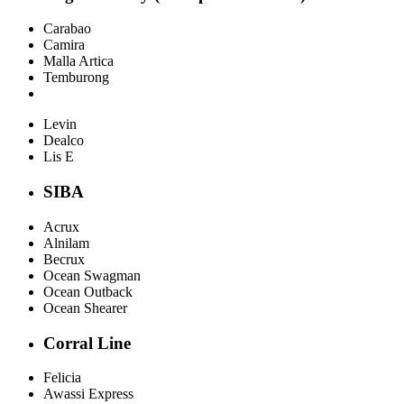
Carabao
Camira
Malla Artica
Temburong
Levin
Dealco
Lis E
SIBA
Acrux
Alnilam
Becrux
Ocean Swagman
Ocean Outback
Ocean Shearer
Corral Line
Felicia
Awassi Express