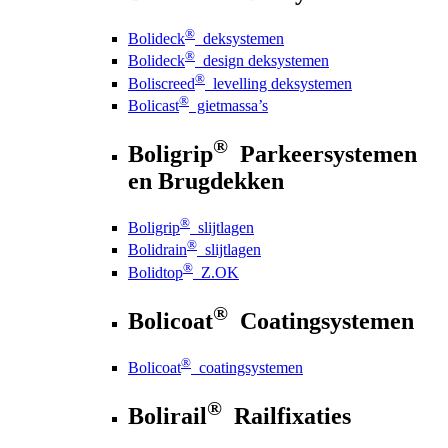
®
Bolideck
deksystemen
®
Bolideck
design deksystemen
®
Boliscreed
levelling deksystemen
®
Bolicast
gietmassa’s
®
Boligrip
Parkeersystemen
en Brugdekken
®
Boligrip
slijtlagen
®
Bolidrain
slijtlagen
®
Bolidtop
Z.OK
®
Bolicoat
Coatingsystemen
®
Bolicoat
coatingsystemen
®
Bolirail
Railfixaties