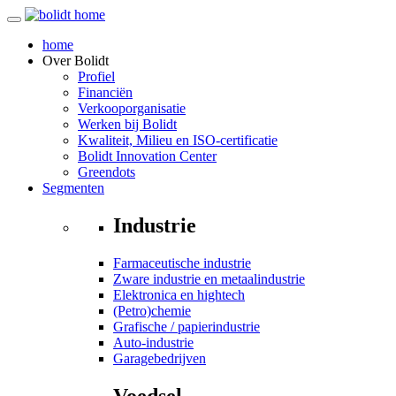
home
Over
Bolidt
Profiel
Financiën
Verkooporganisatie
Werken bij Bolidt
Kwaliteit, Milieu en ISO-certificatie
Bolidt Innovation Center
Greendots
Segmenten
Industrie
Farmaceutische industrie
Zware industrie en metaalindustrie
Elektronica en hightech
(Petro)chemie
Grafische / papierindustrie
Auto-industrie
Garagebedrijven
Voedsel