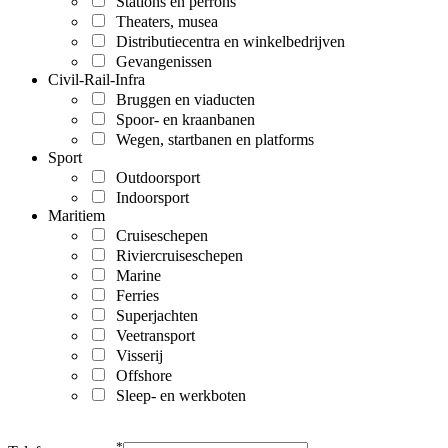
Stations en perrons
Theaters, musea
Distributiecentra en winkelbedrijven
Gevangenissen
Civil-Rail-Infra
Bruggen en viaducten
Spoor- en kraanbanen
Wegen, startbanen en platforms
Sport
Outdoorsport
Indoorsport
Maritiem
Cruiseschepen
Riviercruiseschepen
Marine
Ferries
Superjachten
Veetransport
Visserij
Offshore
Sleep- en werkboten
*