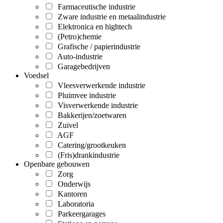
Farmaceutische industrie
Zware industrie en metaalindustrie
Elektronica en hightech
(Petro)chemie
Grafische / papierindustrie
Auto-industrie
Garagebedrijven
Voedsel
Vleesverwerkende industrie
Pluimvee industrie
Visverwerkende industrie
Bakkerijen/zoetwaren
Zuivel
AGF
Catering/grootkeuken
(Fris)drankindustrie
Openbare gebouwen
Zorg
Onderwijs
Kantoren
Laboratoria
Parkeergarages