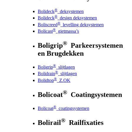
®
Bolideck
deksystemen
®
Bolideck
design deksystemen
®
Boliscreed
levelling deksystemen
®
Bolicast
gietmassa’s
®
Boligrip
Parkeersystemen
en Brugdekken
®
Boligrip
slijtlagen
®
Bolidrain
slijtlagen
®
Bolidtop
Z.OK
®
Bolicoat
Coatingsystemen
®
Bolicoat
coatingsystemen
®
Bolirail
Railfixaties