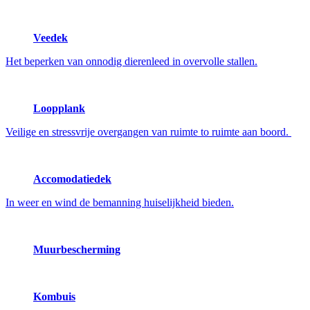
Veedek
Het beperken van onnodig dierenleed in overvolle stallen.
Loopplank
Veilige en stressvrije overgangen van ruimte to ruimte aan boord.
Accomodatiedek
In weer en wind de bemanning huiselijkheid bieden.
Muurbescherming
Kombuis