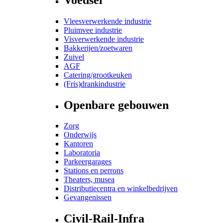
Vleesverwerkende industrie
Pluimvee industrie
Visverwerkende industrie
Bakkerijen/zoetwaren
Zuivel
AGF
Catering/grootkeuken
(Fris)drankindustrie
Openbare gebouwen
Zorg
Onderwijs
Kantoren
Laboratoria
Parkeergarages
Stations en perrons
Theaters, musea
Distributiecentra en winkelbedrijven
Gevangenissen
Civil-Rail-Infra