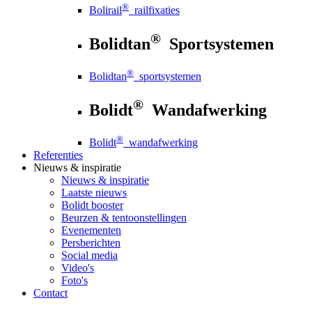
®
Bolirail
railfixaties
®
Bolidtan
Sportsystemen
®
Bolidtan
sportsystemen
®
Bolidt
Wandafwerking
®
Bolidt
wandafwerking
Referenties
Nieuws
& inspiratie
Nieuws
& inspiratie
Laatste nieuws
Bolidt booster
Beurzen & tentoonstellingen
Evenementen
Persberichten
Social media
Video's
Foto's
Contact