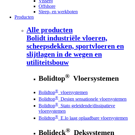
Visserij
Offshore
Sleep- en werkboten
Producten
Alle producten
Bolidt
industriële vloeren,
scheepsdekken, sportvloeren en
slijtlagen in de wegen en
utiliteitsbouw
®
Bolidtop
Vloersystemen
®
Bolidtop
vloersystemen
®
Bolidtop
Design sensationele vloersystemen
®
Bolidtop
Stato geleidende/dissipatieve
vloersystemen
®
Bolidtop
E.lo laag oplaadbare vloersystemen
®
Bolideck
Deksystemen