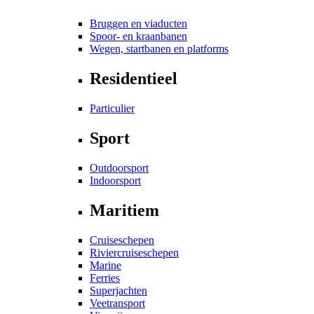
Bruggen en viaducten
Spoor- en kraanbanen
Wegen, startbanen en platforms
Residentieel
Particulier
Sport
Outdoorsport
Indoorsport
Maritiem
Cruiseschepen
Riviercruiseschepen
Marine
Ferries
Superjachten
Veetransport