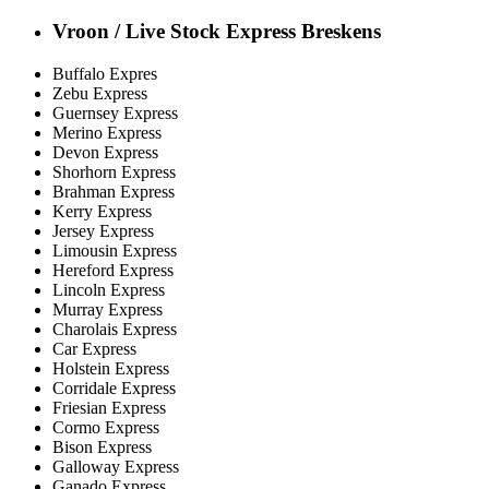
Vroon / Live Stock Express Breskens
Buffalo Expres
Zebu Express
Guernsey Express
Merino Express
Devon Express
Shorhorn Express
Brahman Express
Kerry Express
Jersey Express
Limousin Express
Hereford Express
Lincoln Express
Murray Express
Charolais Express
Car Express
Holstein Express
Corridale Express
Friesian Express
Cormo Express
Bison Express
Galloway Express
Ganado Express