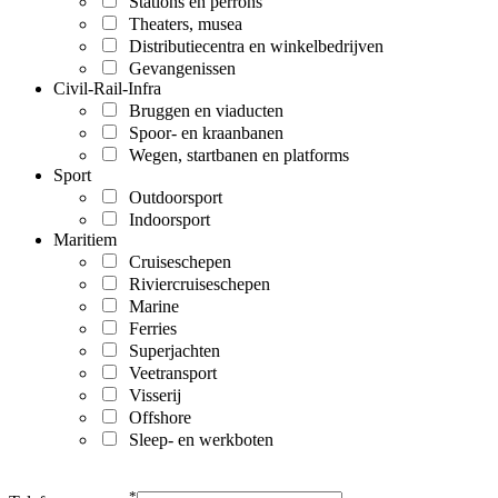
Stations en perrons
Theaters, musea
Distributiecentra en winkelbedrijven
Gevangenissen
Civil-Rail-Infra
Bruggen en viaducten
Spoor- en kraanbanen
Wegen, startbanen en platforms
Sport
Outdoorsport
Indoorsport
Maritiem
Cruiseschepen
Riviercruiseschepen
Marine
Ferries
Superjachten
Veetransport
Visserij
Offshore
Sleep- en werkboten
*