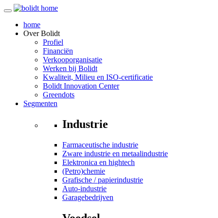
home
Over
Bolidt
Profiel
Financiën
Verkooporganisatie
Werken bij Bolidt
Kwaliteit, Milieu en ISO-certificatie
Bolidt Innovation Center
Greendots
Segmenten
Industrie
Farmaceutische industrie
Zware industrie en metaalindustrie
Elektronica en hightech
(Petro)chemie
Grafische / papierindustrie
Auto-industrie
Garagebedrijven
Voedsel