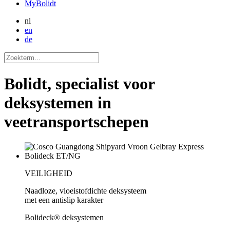
MyBolidt
nl
en
de
Bolidt, specialist voor
deksystemen in
veetransportschepen
VEILIGHEID
Naadloze, vloeistofdichte deksysteem
met een antislip karakter
Bolideck® deksystemen