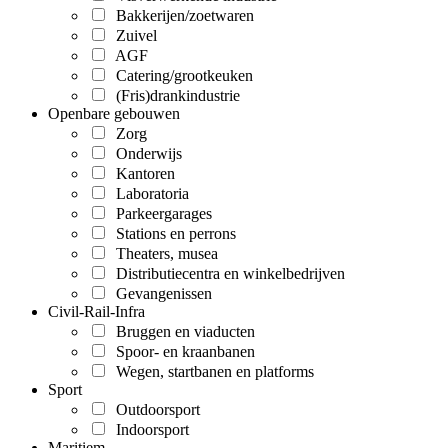
Bakkerijen/zoetwaren
Zuivel
AGF
Catering/grootkeuken
(Fris)drankindustrie
Openbare gebouwen
Zorg
Onderwijs
Kantoren
Laboratoria
Parkeergarages
Stations en perrons
Theaters, musea
Distributiecentra en winkelbedrijven
Gevangenissen
Civil-Rail-Infra
Bruggen en viaducten
Spoor- en kraanbanen
Wegen, startbanen en platforms
Sport
Outdoorsport
Indoorsport
Maritiem