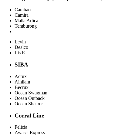
Carabao
Camira
Malla Artica
Temburong
Levin
Dealco
Lis E
SIBA
Acrux
Alnilam
Becrux
Ocean Swagman
Ocean Outback
Ocean Shearer
Corral Line
Felicia
Awassi Express