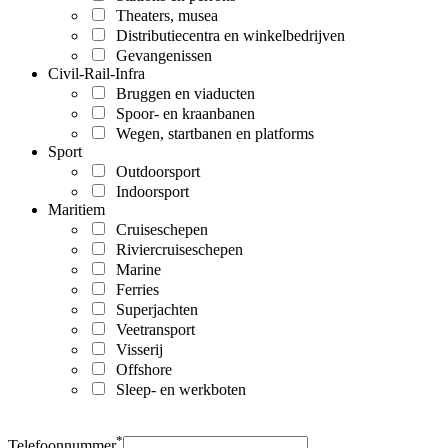
Theaters, musea
Distributiecentra en winkelbedrijven
Gevangenissen
Civil-Rail-Infra
Bruggen en viaducten
Spoor- en kraanbanen
Wegen, startbanen en platforms
Sport
Outdoorsport
Indoorsport
Maritiem
Cruiseschepen
Riviercruiseschepen
Marine
Ferries
Superjachten
Veetransport
Visserij
Offshore
Sleep- en werkboten
*
Telefoonnummer