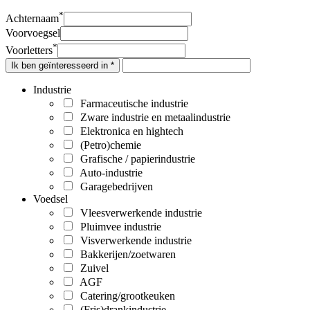
*
Achternaam
Voorvoegsel
*
Voorletters
Ik ben geïnteresseerd in *
Industrie
Farmaceutische industrie
Zware industrie en metaalindustrie
Elektronica en hightech
(Petro)chemie
Grafische / papierindustrie
Auto-industrie
Garagebedrijven
Voedsel
Vleesverwerkende industrie
Pluimvee industrie
Visverwerkende industrie
Bakkerijen/zoetwaren
Zuivel
AGF
Catering/grootkeuken
(Fris)drankindustrie