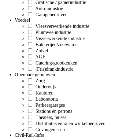
Grafische / papierindustrie
Auto-industrie
Garagebedrijven
Voedsel
Vleesverwerkende industrie
Pluimvee industrie
Visverwerkende industrie
Bakkerijen/zoetwaren
Zuivel
AGF
Catering/grootkeuken
(Fris)drankindustrie
Openbare gebouwen
Zorg
Onderwijs
Kantoren
Laboratoria
Parkeergarages
Stations en perrons
Theaters, musea
Distributiecentra en winkelbedrijven
Gevangenissen
Civil-Rail-Infra