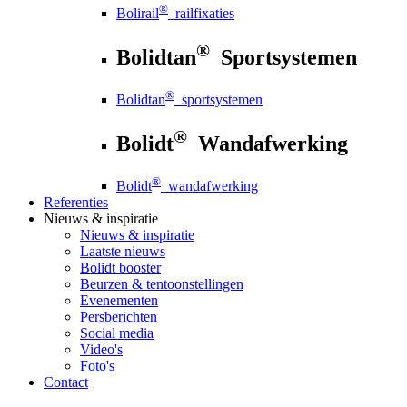
®
Bolirail
railfixaties
®
Bolidtan
Sportsystemen
®
Bolidtan
sportsystemen
®
Bolidt
Wandafwerking
®
Bolidt
wandafwerking
Referenties
Nieuws
& inspiratie
Nieuws
& inspiratie
Laatste nieuws
Bolidt booster
Beurzen & tentoonstellingen
Evenementen
Persberichten
Social media
Video's
Foto's
Contact