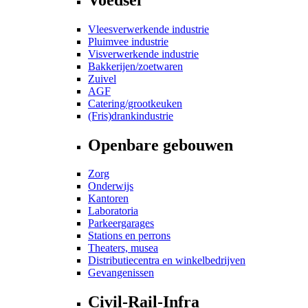
Vleesverwerkende industrie
Pluimvee industrie
Visverwerkende industrie
Bakkerijen/zoetwaren
Zuivel
AGF
Catering/grootkeuken
(Fris)drankindustrie
Openbare gebouwen
Zorg
Onderwijs
Kantoren
Laboratoria
Parkeergarages
Stations en perrons
Theaters, musea
Distributiecentra en winkelbedrijven
Gevangenissen
Civil-Rail-Infra