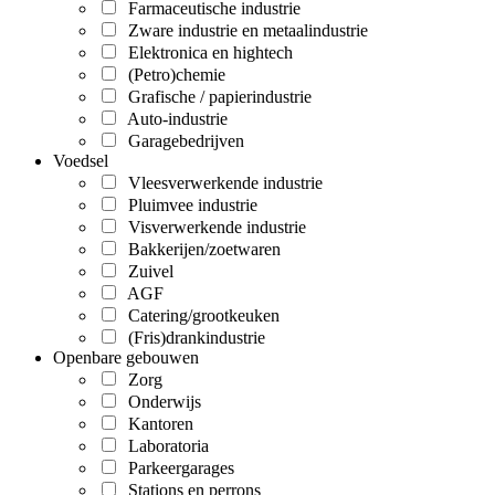
Farmaceutische industrie
Zware industrie en metaalindustrie
Elektronica en hightech
(Petro)chemie
Grafische / papierindustrie
Auto-industrie
Garagebedrijven
Voedsel
Vleesverwerkende industrie
Pluimvee industrie
Visverwerkende industrie
Bakkerijen/zoetwaren
Zuivel
AGF
Catering/grootkeuken
(Fris)drankindustrie
Openbare gebouwen
Zorg
Onderwijs
Kantoren
Laboratoria
Parkeergarages
Stations en perrons