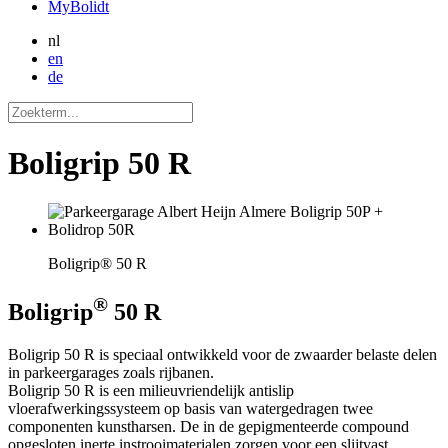
MyBolidt
nl
en
de
Boligrip 50 R
Boligrip® 50 R
®
Boligrip
50 R
Boligrip 50 R is speciaal ontwikkeld voor de zwaarder belaste delen
in parkeergarages zoals rijbanen.
Boligrip 50 R is een milieuvriendelijk antislip
vloerafwerkingssysteem op basis van watergedragen twee
componenten kunstharsen. De in de gepigmenteerde compound
opgesloten inerte instrooimaterialen zorgen voor een slijtvast