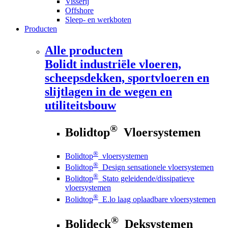
Visserij
Offshore
Sleep- en werkboten
Producten
Alle producten
Bolidt
industriële vloeren,
scheepsdekken, sportvloeren en
slijtlagen in de wegen en
utiliteitsbouw
®
Bolidtop
Vloersystemen
®
Bolidtop
vloersystemen
®
Bolidtop
Design sensationele vloersystemen
®
Bolidtop
Stato geleidende/dissipatieve
vloersystemen
®
Bolidtop
E.lo laag oplaadbare vloersystemen
®
Bolideck
Deksystemen