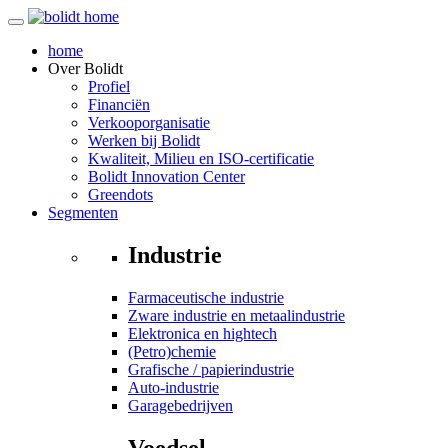
home
Over
Bolidt
Profiel
Financiën
Verkooporganisatie
Werken bij Bolidt
Kwaliteit, Milieu en ISO-certificatie
Bolidt Innovation Center
Greendots
Segmenten
Industrie
Farmaceutische industrie
Zware industrie en metaalindustrie
Elektronica en hightech
(Petro)chemie
Grafische / papierindustrie
Auto-industrie
Garagebedrijven
Voedsel