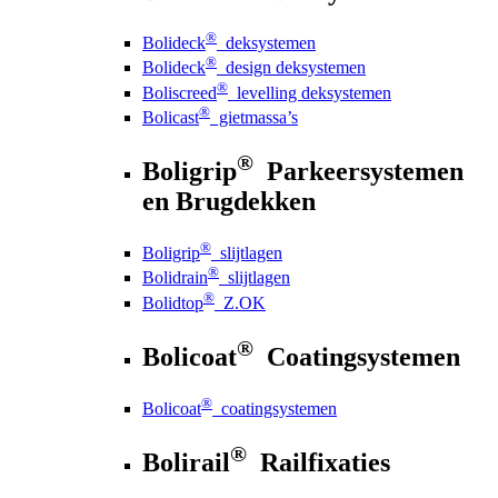
®
Bolideck
deksystemen
®
Bolideck
design deksystemen
®
Boliscreed
levelling deksystemen
®
Bolicast
gietmassa’s
®
Boligrip
Parkeersystemen
en Brugdekken
®
Boligrip
slijtlagen
®
Bolidrain
slijtlagen
®
Bolidtop
Z.OK
®
Bolicoat
Coatingsystemen
®
Bolicoat
coatingsystemen
®
Bolirail
Railfixaties