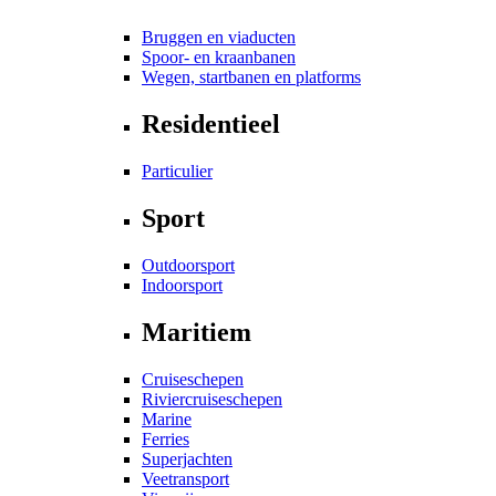
Bruggen en viaducten
Spoor- en kraanbanen
Wegen, startbanen en platforms
Residentieel
Particulier
Sport
Outdoorsport
Indoorsport
Maritiem
Cruiseschepen
Riviercruiseschepen
Marine
Ferries
Superjachten
Veetransport