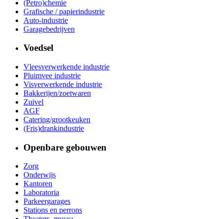
(Petro)chemie
Grafische / papierindustrie
Auto-industrie
Garagebedrijven
Voedsel
Vleesverwerkende industrie
Pluimvee industrie
Visverwerkende industrie
Bakkerijen/zoetwaren
Zuivel
AGF
Catering/grootkeuken
(Fris)drankindustrie
Openbare gebouwen
Zorg
Onderwijs
Kantoren
Laboratoria
Parkeergarages
Stations en perrons
Theaters, musea