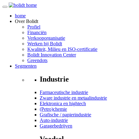
home
Over
Bolidt
Profiel
Financiën
Verkooporganisatie
Werken bij Bolidt
Kwaliteit, Milieu en ISO-certificatie
Bolidt Innovation Center
Greendots
Segmenten
Industrie
Farmaceutische industrie
Zware industrie en metaalindustrie
Elektronica en hightech
(Petro)chemie
Grafische / papierindustrie
Auto-industrie
Garagebedrijven
Voedsel