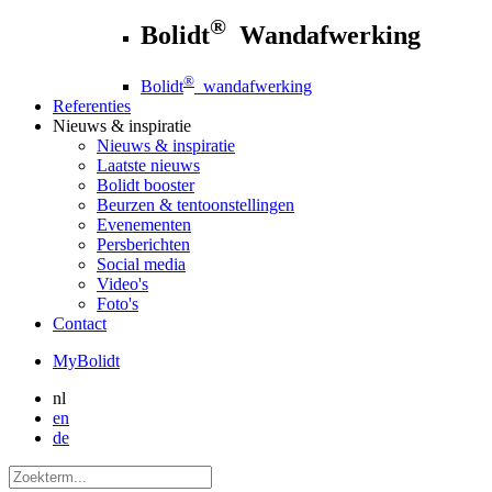
®
Bolidt
Wandafwerking
®
Bolidt
wandafwerking
Referenties
Nieuws
& inspiratie
Nieuws
& inspiratie
Laatste nieuws
Bolidt booster
Beurzen & tentoonstellingen
Evenementen
Persberichten
Social media
Video's
Foto's
Contact
MyBolidt
nl
en
de