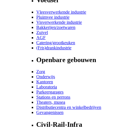
Vleesverwerkende industrie
Pluimvee industrie
Visverwerkende industrie
Bakkerijen/zoetwaren
Zuivel
AGF
Catering/grootkeuken
(Fris)drankindustrie
Openbare gebouwen
Zorg
Onderwijs
Kantoren
Laboratoria
Parkeergarages
Stations en perrons
Theaters, musea
Distributiecentra en winkelbedrijven
Gevangenissen
Civil-Rail-Infra