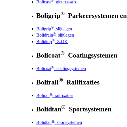
®
Bolicast
gietmassa’s
®
Boligrip
Parkeersystemen en
®
Boligrip
slijtlagen
®
Bolidrain
slijtlagen
®
Bolidtop
Z.OK
®
Bolicoat
Coatingsystemen
®
Bolicoat
coatingsystemen
®
Bolirail
Railfixaties
®
Bolirail
railfixaties
®
Bolidtan
Sportsystemen
®
Bolidtan
sportsystemen