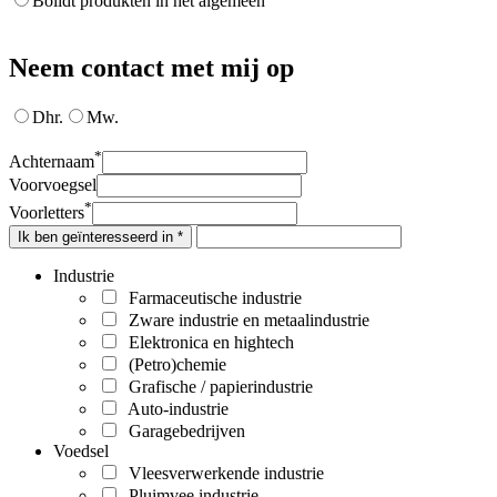
Bolidt produkten in het algemeen
Neem contact met mij op
Dhr.
Mw.
*
Achternaam
Voorvoegsel
*
Voorletters
Ik ben geïnteresseerd in *
Industrie
Farmaceutische industrie
Zware industrie en metaalindustrie
Elektronica en hightech
(Petro)chemie
Grafische / papierindustrie
Auto-industrie
Garagebedrijven
Voedsel
Vleesverwerkende industrie
Pluimvee industrie