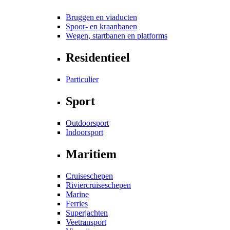
Bruggen en viaducten
Spoor- en kraanbanen
Wegen, startbanen en platforms
Residentieel
Particulier
Sport
Outdoorsport
Indoorsport
Maritiem
Cruiseschepen
Riviercruiseschepen
Marine
Ferries
Superjachten
Veetransport