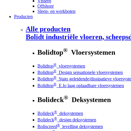
Visserij
Offshore
Sleep- en werkboten
Producten
Alle producten
Bolidt
industriële vloeren, scheepsd
®
Bolidtop
Vloersystemen
®
Bolidtop
vloersystemen
®
Bolidtop
Design sensationele vloersystemen
®
Bolidtop
Stato geleidende/dissipatieve vloersys
®
Bolidtop
E.lo laag oplaadbare vloersystemen
®
Bolideck
Deksystemen
®
Bolideck
deksystemen
®
Bolideck
design deksystemen
®
Boliscreed
levelling deksystemen