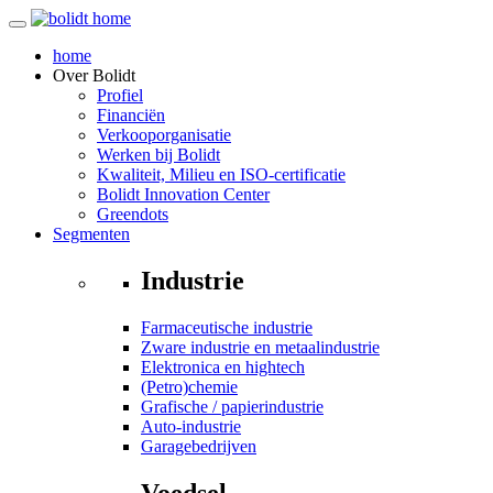
home
Over
Bolidt
Profiel
Financiën
Verkooporganisatie
Werken bij Bolidt
Kwaliteit, Milieu en ISO-certificatie
Bolidt Innovation Center
Greendots
Segmenten
Industrie
Farmaceutische industrie
Zware industrie en metaalindustrie
Elektronica en hightech
(Petro)chemie
Grafische / papierindustrie
Auto-industrie
Garagebedrijven
Voedsel