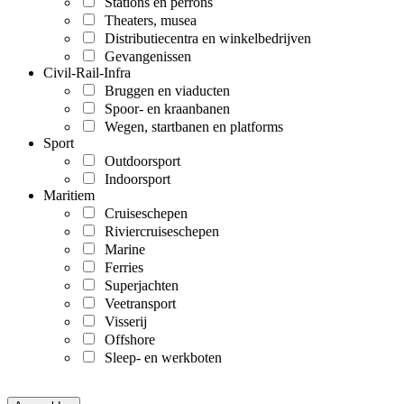
Stations en perrons
Theaters, musea
Distributiecentra en winkelbedrijven
Gevangenissen
Civil-Rail-Infra
Bruggen en viaducten
Spoor- en kraanbanen
Wegen, startbanen en platforms
Sport
Outdoorsport
Indoorsport
Maritiem
Cruiseschepen
Riviercruiseschepen
Marine
Ferries
Superjachten
Veetransport
Visserij
Offshore
Sleep- en werkboten