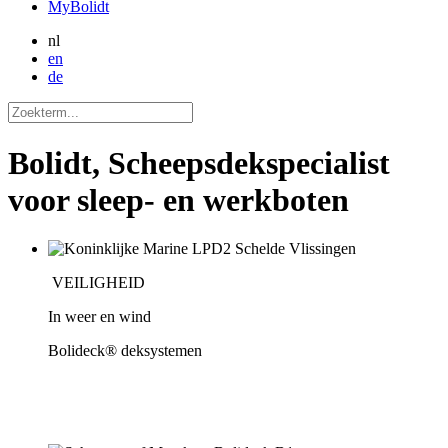
MyBolidt
nl
en
de
Bolidt, Scheepsdekspecialist
voor sleep- en werkboten
VEILIGHEID
In weer en wind
Bolideck® deksystemen