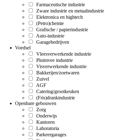
Farmaceutische industrie
Zware industrie en metaalindustrie
Elektronica en hightech
(Petro)chemie
Grafische / papierindustrie
Auto-industrie
Garagebedrijven
Voedsel
Vleesverwerkende industrie
Pluimvee industrie
Visverwerkende industrie
Bakkerijen/zoetwaren
Zuivel
AGF
Catering/grootkeuken
(Fris)drankindustrie
Openbare gebouwen
Zorg
Onderwijs
Kantoren
Laboratoria
Parkeergarages