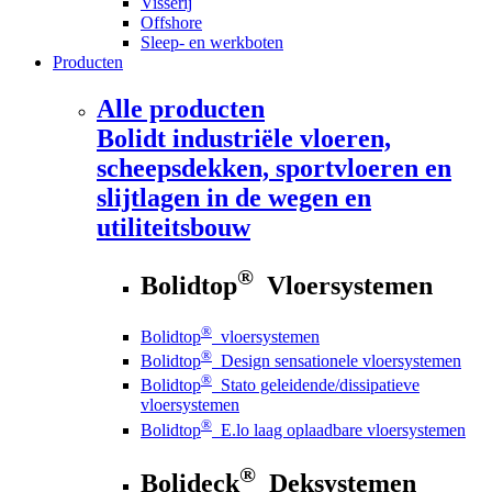
Visserij
Offshore
Sleep- en werkboten
Producten
Alle producten
Bolidt
industriële vloeren,
scheepsdekken, sportvloeren en
slijtlagen in de wegen en
utiliteitsbouw
®
Bolidtop
Vloersystemen
®
Bolidtop
vloersystemen
®
Bolidtop
Design sensationele vloersystemen
®
Bolidtop
Stato geleidende/dissipatieve
vloersystemen
®
Bolidtop
E.lo laag oplaadbare vloersystemen
®
Bolideck
Deksystemen