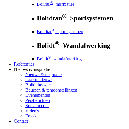
®
Bolirail
railfixaties
®
Bolidtan
Sportsystemen
®
Bolidtan
sportsystemen
®
Bolidt
Wandafwerking
®
Bolidt
wandafwerking
Referenties
Nieuws
& inspiratie
Nieuws
& inspiratie
Laatste nieuws
Bolidt booster
Beurzen & tentoonstellingen
Evenementen
Persberichten
Social media
Video's
Foto's
Contact