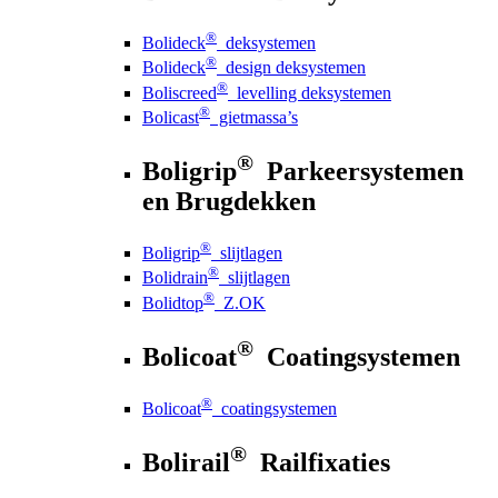
®
Bolideck
deksystemen
®
Bolideck
design deksystemen
®
Boliscreed
levelling deksystemen
®
Bolicast
gietmassa’s
®
Boligrip
Parkeersystemen
en Brugdekken
®
Boligrip
slijtlagen
®
Bolidrain
slijtlagen
®
Bolidtop
Z.OK
®
Bolicoat
Coatingsystemen
®
Bolicoat
coatingsystemen
®
Bolirail
Railfixaties