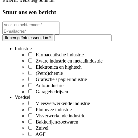
EMAIL
website@bolidt.nl
Stuur ons een bericht
Ik ben geïnteresseerd in *
Industrie
Farmaceutische industrie
Zware industrie en metaalindustrie
Elektronica en hightech
(Petro)chemie
Grafische / papierindustrie
Auto-industrie
Garagebedrijven
Voedsel
Vleesverwerkende industrie
Pluimvee industrie
Visverwerkende industrie
Bakkerijen/zoetwaren
Zuivel
AGF