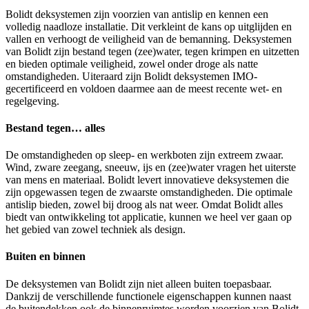
Bolidt deksystemen zijn voorzien van antislip en kennen een
volledig naadloze installatie. Dit verkleint de kans op uitglijden en
vallen en verhoogt de veiligheid van de bemanning. Deksystemen
van Bolidt zijn bestand tegen (zee)water, tegen krimpen en uitzetten
en bieden optimale veiligheid, zowel onder droge als natte
omstandigheden. Uiteraard zijn Bolidt deksystemen IMO-
gecertificeerd en voldoen daarmee aan de meest recente wet- en
regelgeving.
Bestand tegen… alles
De omstandigheden op sleep- en werkboten zijn extreem zwaar.
Wind, zware zeegang, sneeuw, ijs en (zee)water vragen het uiterste
van mens en materiaal. Bolidt levert innovatieve deksystemen die
zijn opgewassen tegen de zwaarste omstandigheden. Die optimale
antislip bieden, zowel bij droog als nat weer. Omdat Bolidt alles
biedt van ontwikkeling tot applicatie, kunnen we heel ver gaan op
het gebied van zowel techniek als design.
Buiten en binnen
De deksystemen van Bolidt zijn niet alleen buiten toepasbaar.
Dankzij de verschillende functionele eigenschappen kunnen naast
de buitendekken ook de binnenruimtes worden voorzien van Bolidt