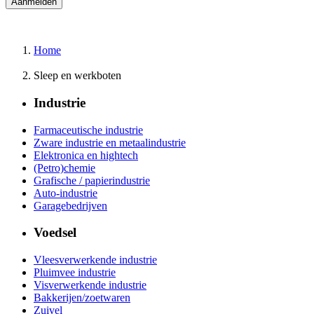
Home
Sleep en werkboten
Industrie
Farmaceutische industrie
Zware industrie en metaalindustrie
Elektronica en hightech
(Petro)chemie
Grafische / papierindustrie
Auto-industrie
Garagebedrijven
Voedsel
Vleesverwerkende industrie
Pluimvee industrie
Visverwerkende industrie
Bakkerijen/zoetwaren
Zuivel