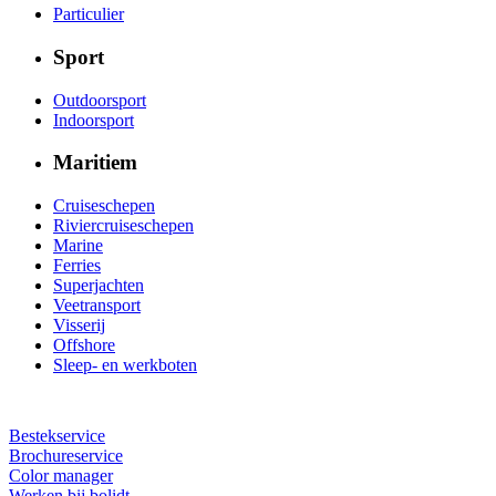
Particulier
Sport
Outdoorsport
Indoorsport
Maritiem
Cruiseschepen
Riviercruiseschepen
Marine
Ferries
Superjachten
Veetransport
Visserij
Offshore
Sleep- en werkboten
Bestekservice
Brochureservice
Color manager
Werken bij bolidt