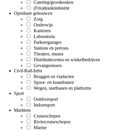
Catering/grootkeuken
(Fris)drankindustrie
Openbare gebouwen
Zorg
Onderwijs
Kantoren
Laboratoria
Parkeergarages
Stations en perrons
Theaters, musea
Distributiecentra en winkelbedrijven
Gevangenissen
Civil-Rail-Infra
Bruggen en viaducten
Spoor- en kraanbanen
Wegen, startbanen en platforms
Sport
Outdoorsport
Indoorsport
Maritiem
Cruiseschepen
Riviercruiseschepen
Marine