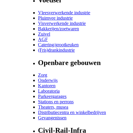
Vleesverwerkende industrie
Pluimvee industrie
Visverwerkende industrie
Bakkerijen/zoetwaren
Zuivel
AGF
Catering/grootkeuken
(Fris)drankindustrie
Openbare gebouwen
Zorg
Onderwijs
Kantoren
Laboratoria
Parkeergarages
Stations en perrons
Theaters, musea
Distributiecentra en winkelbedrijven
Gevangenissen
Civil-Rail-Infra