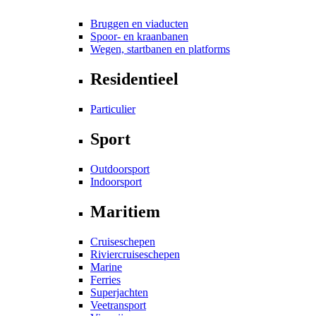
Bruggen en viaducten
Spoor- en kraanbanen
Wegen, startbanen en platforms
Residentieel
Particulier
Sport
Outdoorsport
Indoorsport
Maritiem
Cruiseschepen
Riviercruiseschepen
Marine
Ferries
Superjachten
Veetransport