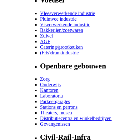
Vleesverwerkende industrie
Pluimvee industrie
Visverwerkende industrie
Bakkerijen/zoetwaren
Zuivel
AGF
Catering/grootkeuken
(Fris)drankindustrie
Openbare gebouwen
Zorg
Onderwijs
Kantoren
Laboratoria
Parkeergarages
Stations en perrons
Theaters, musea
Distributiecentra en winkelbedrijven
Gevangenissen
Civil-Rail-Infra