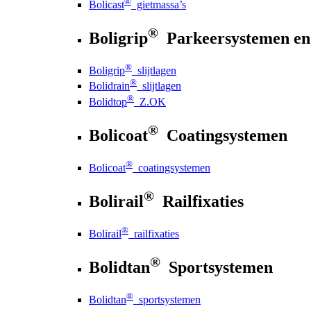
®
Bolicast
gietmassa’s
®
Boligrip
Parkeersystemen en
®
Boligrip
slijtlagen
®
Bolidrain
slijtlagen
®
Bolidtop
Z.OK
®
Bolicoat
Coatingsystemen
®
Bolicoat
coatingsystemen
®
Bolirail
Railfixaties
®
Bolirail
railfixaties
®
Bolidtan
Sportsystemen
®
Bolidtan
sportsystemen