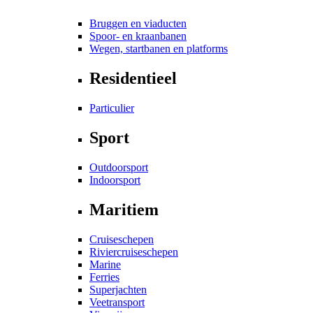
Bruggen en viaducten
Spoor- en kraanbanen
Wegen, startbanen en platforms
Residentieel
Particulier
Sport
Outdoorsport
Indoorsport
Maritiem
Cruiseschepen
Riviercruiseschepen
Marine
Ferries
Superjachten
Veetransport