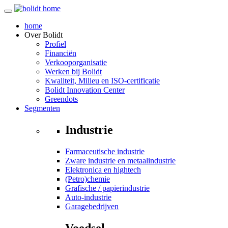
home
Over
Bolidt
Profiel
Financiën
Verkooporganisatie
Werken bij Bolidt
Kwaliteit, Milieu en ISO-certificatie
Bolidt Innovation Center
Greendots
Segmenten
Industrie
Farmaceutische industrie
Zware industrie en metaalindustrie
Elektronica en hightech
(Petro)chemie
Grafische / papierindustrie
Auto-industrie
Garagebedrijven
Voedsel