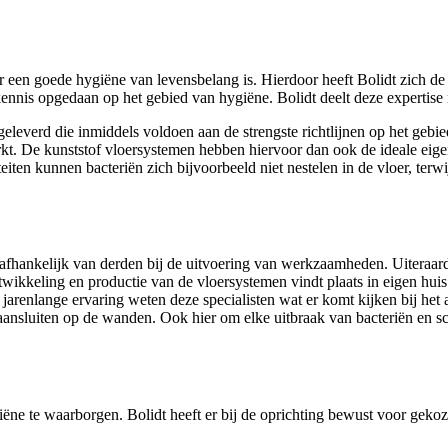
ar een goede hygiëne van levensbelang is. Hierdoor heeft Bolidt zich d
kennis opgedaan op het gebied van hygiëne. Bolidt deelt deze expertise 
verd die inmiddels voldoen aan de strengste richtlijnen op het gebie
t. De kunststof vloersystemen hebben hiervoor dan ook de ideale eigens
en kunnen bacteriën zich bijvoorbeeld niet nestelen in de vloer, terwi
afhankelijk van derden bij de uitvoering van werkzaamheden. Uiteraard i
ntwikkeling en productie van de vloersystemen vindt plaats in eigen hu
n jarenlange ervaring weten deze specialisten wat er komt kijken bij he
aansluiten op de wanden. Ook hier om elke uitbraak van bacteriën en sch
iëne te waarborgen. Bolidt heeft er bij de oprichting bewust voor gek