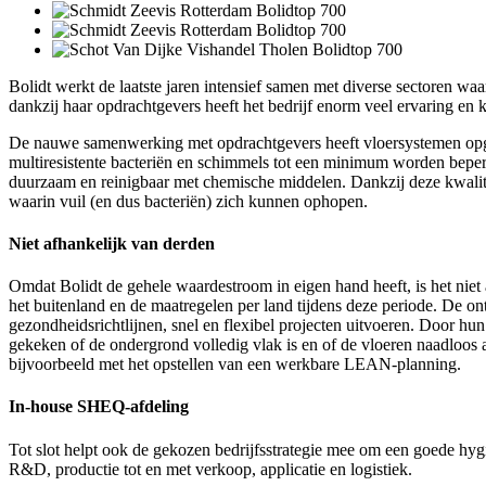
Bolidt werkt de laatste jaren intensief samen met diverse sectoren wa
dankzij haar opdrachtgevers heeft het bedrijf enorm veel ervaring en 
De nauwe samenwerking met opdrachtgevers heeft vloersystemen opgele
multiresistente bacteriën en schimmels tot een minimum worden beperk
duurzaam en reinigbaar met chemische middelen. Dankzij deze kwaliteit
waarin vuil (en dus bacteriën) zich kunnen ophopen.
Niet afhankelijk van derden
Omdat Bolidt de gehele waardestroom in eigen hand heeft, is het niet 
het buitenland en de maatregelen per land tijdens deze periode. De o
gezondheidsrichtlijnen, snel en flexibel projecten uitvoeren. Door hu
gekeken of de ondergrond volledig vlak is en of de vloeren naadloos 
bijvoorbeeld met het opstellen van een werkbare LEAN-planning.
In-house SHEQ-afdeling
Tot slot helpt ook de gekozen bedrijfsstrategie mee om een goede hyg
R&D, productie tot en met verkoop, applicatie en logistiek.