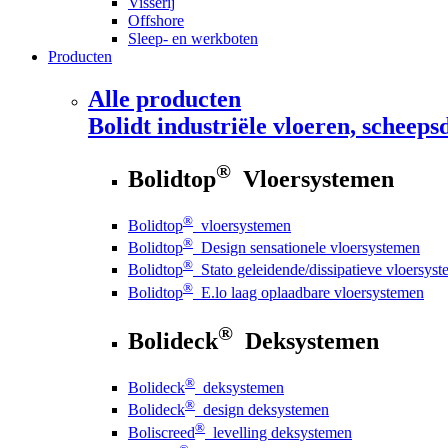
Visserij
Offshore
Sleep- en werkboten
Producten
Alle producten
Bolidt
industriële vloeren, scheepsd
®
Bolidtop
Vloersystemen
®
Bolidtop
vloersystemen
®
Bolidtop
Design sensationele vloersystemen
®
Bolidtop
Stato geleidende/dissipatieve vloersys
®
Bolidtop
E.lo laag oplaadbare vloersystemen
®
Bolideck
Deksystemen
®
Bolideck
deksystemen
®
Bolideck
design deksystemen
®
Boliscreed
levelling deksystemen