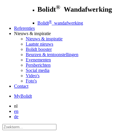
®
Bolidt
Wandafwerking
®
Bolidt
wandafwerking
Referenties
Nieuws
& inspiratie
Nieuws
& inspiratie
Laatste nieuws
Bolidt booster
Beurzen & tentoonstellingen
Evenementen
Persberichten
Social media
Video's
Foto's
Contact
MyBolidt
nl
en
de