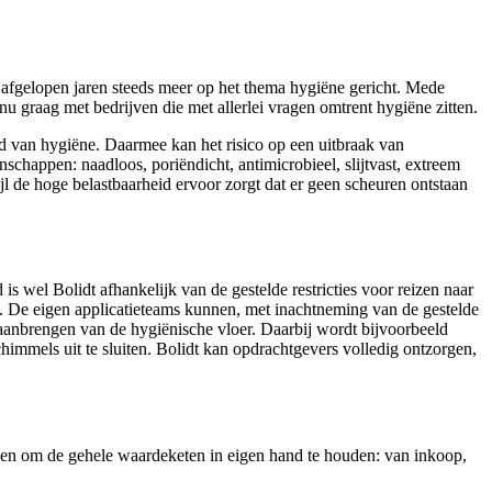
e afgelopen jaren steeds meer op het thema hygiëne gericht. Mede
nu graag met bedrijven die met allerlei vragen omtrent hygiëne zitten.
d van hygiëne. Daarmee kan het risico op een uitbraak van
chappen: naadloos, poriëndicht, antimicrobieel, slijtvast, extreem
jl de hoge belastbaarheid ervoor zorgt dat er geen scheuren ontstaan
s wel Bolidt afhankelijk van de gestelde restricties voor reizen naar
is. De eigen applicatieteams kunnen, met inachtneming van de gestelde
t aanbrengen van de hygiënische vloer. Daarbij wordt bijvoorbeeld
immels uit te sluiten. Bolidt kan opdrachtgevers volledig ontzorgen,
ozen om de gehele waardeketen in eigen hand te houden: van inkoop,