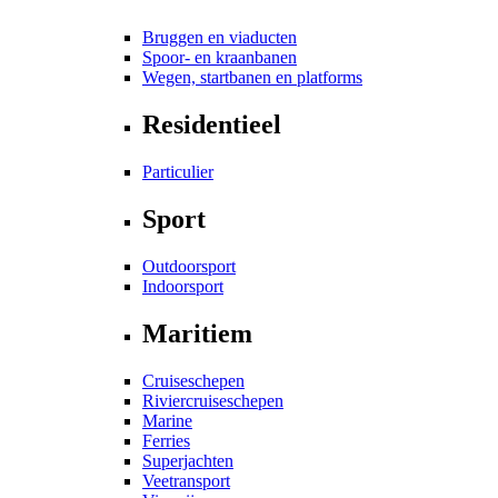
Bruggen en viaducten
Spoor- en kraanbanen
Wegen, startbanen en platforms
Residentieel
Particulier
Sport
Outdoorsport
Indoorsport
Maritiem
Cruiseschepen
Riviercruiseschepen
Marine
Ferries
Superjachten
Veetransport