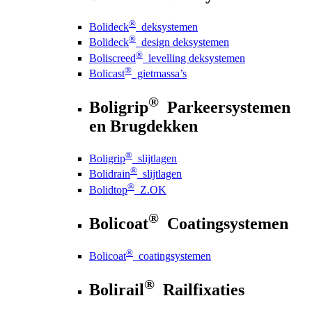
®
Bolideck
deksystemen
®
Bolideck
design deksystemen
®
Boliscreed
levelling deksystemen
®
Bolicast
gietmassa’s
®
Boligrip
Parkeersystemen
en Brugdekken
®
Boligrip
slijtlagen
®
Bolidrain
slijtlagen
®
Bolidtop
Z.OK
®
Bolicoat
Coatingsystemen
®
Bolicoat
coatingsystemen
®
Bolirail
Railfixaties