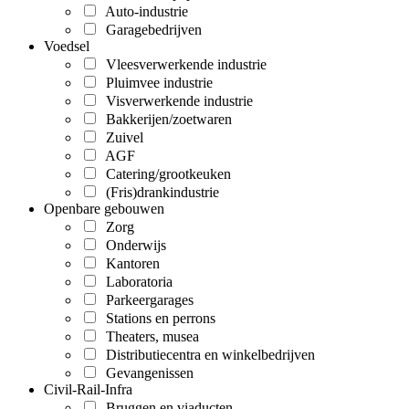
Auto-industrie
Garagebedrijven
Voedsel
Vleesverwerkende industrie
Pluimvee industrie
Visverwerkende industrie
Bakkerijen/zoetwaren
Zuivel
AGF
Catering/grootkeuken
(Fris)drankindustrie
Openbare gebouwen
Zorg
Onderwijs
Kantoren
Laboratoria
Parkeergarages
Stations en perrons
Theaters, musea
Distributiecentra en winkelbedrijven
Gevangenissen
Civil-Rail-Infra
Bruggen en viaducten