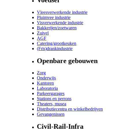
Vleesverwerkende industrie
Pluimvee industrie
Visverwerkende industrie
Bakkerijen/zoetwaren
Zuivel
AGF
Catering/grootkeuken
(Fris)drankindustrie
Openbare gebouwen
Zorg
Onderwijs
Kantoren
Laboratoria
Parkeergarages
Stations en perrons
Theaters, musea
Distributiecentra en winkelbedrijven
Gevangenissen
Civil-Rail-Infra