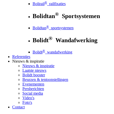
®
Bolirail
railfixaties
®
Bolidtan
Sportsystemen
®
Bolidtan
sportsystemen
®
Bolidt
Wandafwerking
®
Bolidt
wandafwerking
Referenties
Nieuws
& inspiratie
Nieuws
& inspiratie
Laatste nieuws
Bolidt booster
Beurzen & tentoonstellingen
Evenementen
Persberichten
Social media
Video's
Foto's
Contact