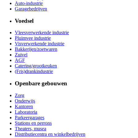
Auto-industrie
Garagebedrijven
Voedsel
Vleesverwerkende industrie
Pluimvee industrie
Visverwerkende industrie
Bakkerijen/zoetwaren
Zuivel
AGF
Catering/grootkeuken
(Fris)drankindustrie
Openbare gebouwen
Zorg
Onderwijs
Kantoren
Laboratoria
Parkeergarages
Stations en perrons
Theaters, musea
Distributiecentra en winkelbedrijven