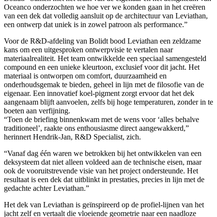
Oceanco onderzochten we hoe ver we konden gaan in het creëren
van een dek dat volledig aansluit op de architectuur van Leviathan,
een ontwerp dat uniek is in zowel patroon als performance.”
Voor de R&D-afdeling van Bolidt bood Leviathan een zeldzame
kans om een uitgesproken ontwerpvisie te vertalen naar
materiaalrealiteit. Het team ontwikkelde een speciaal samengesteld
compound en een unieke kleurtoon, exclusief voor dit jacht. Het
materiaal is ontworpen om comfort, duurzaamheid en
onderhoudsgemak te bieden, geheel in lijn met de filosofie van de
eigenaar. Een innovatief koel-pigment zorgt ervoor dat het dek
aangenaam blijft aanvoelen, zelfs bij hoge temperaturen, zonder in te
boeten aan verfijning.
“Toen de briefing binnenkwam met de wens voor ‘alles behalve
traditioneel’, raakte ons enthousiasme direct aangewakkerd,”
herinnert Hendrik-Jan, R&D Specialist, zich.
“Vanaf dag één waren we betrokken bij het ontwikkelen van een
deksysteem dat niet alleen voldeed aan de technische eisen, maar
ook de vooruitstrevende visie van het project ondersteunde. Het
resultaat is een dek dat uitblinkt in prestaties, precies in lijn met de
gedachte achter Leviathan.”
Het dek van Leviathan is geïnspireerd op de profiel-lijnen van het
jacht zelf en vertaalt die vloeiende geometrie naar een naadloze