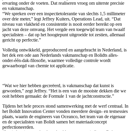
ervaring onder de voeten. Dat realiseren vroeg om uiterste precisie
en vakmanschap.
“We spreken over een inspectietolerantie van slechts 1,5 millimeter
over drie meter,” legt Jeffrey Kuiters, Operations Lead, uit. “Dat
niveau van vlakheid en consistentie is nooit eerder bereikt op een
jacht van deze omvang. Het vergde een toegewijd team van twaalf
specialisten – dat op het hoogtepunt uitgroeide tot zestien, allemaal
gericht op perfectie.”
Volledig ontwikkeld, geproduceerd en aangebracht in Nederland, is
het dek een ode aan Nederlands vakmanschap en Bolidts alles-
onder-één-dak-filosofie, waarmee volledige controle wordt
gewaarborgd van chemie tot applicatie.
“Wat we hier hebben gecreëerd, is vakmanschap dat kunst is
geworden,” zegt Jeffrey. “Het is een van de mooiste dekken die we
ooit hebben gemaakt: de Formule 1 van de jachtconstructie.”
Tijdens het hele proces stond samenwerking met de werf centraal. In
het Bolidt Innovation Center vonden meerdere design- en testsessies
plaats, waarin de engineers van Oceanco, het team van de eigenaar
en de specialisten van Bolidt samen het materiaalconcept
perfectioneerden.