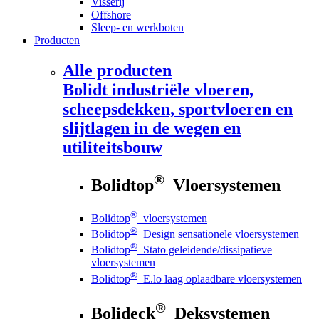
Visserij
Offshore
Sleep- en werkboten
Producten
Alle producten
Bolidt
industriële vloeren,
scheepsdekken, sportvloeren en
slijtlagen in de wegen en
utiliteitsbouw
®
Bolidtop
Vloersystemen
®
Bolidtop
vloersystemen
®
Bolidtop
Design sensationele vloersystemen
®
Bolidtop
Stato geleidende/dissipatieve
vloersystemen
®
Bolidtop
E.lo laag oplaadbare vloersystemen
®
Bolideck
Deksystemen