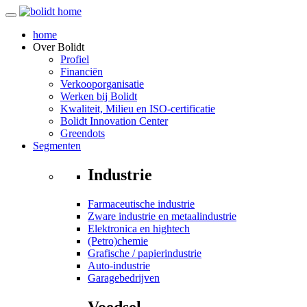
home
Over
Bolidt
Profiel
Financiën
Verkooporganisatie
Werken bij Bolidt
Kwaliteit, Milieu en ISO-certificatie
Bolidt Innovation Center
Greendots
Segmenten
Industrie
Farmaceutische industrie
Zware industrie en metaalindustrie
Elektronica en hightech
(Petro)chemie
Grafische / papierindustrie
Auto-industrie
Garagebedrijven
Voedsel