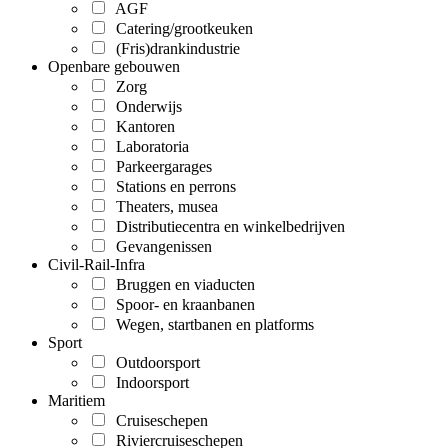
AGF
Catering/grootkeuken
(Fris)drankindustrie
Openbare gebouwen
Zorg
Onderwijs
Kantoren
Laboratoria
Parkeergarages
Stations en perrons
Theaters, musea
Distributiecentra en winkelbedrijven
Gevangenissen
Civil-Rail-Infra
Bruggen en viaducten
Spoor- en kraanbanen
Wegen, startbanen en platforms
Sport
Outdoorsport
Indoorsport
Maritiem
Cruiseschepen
Riviercruiseschepen