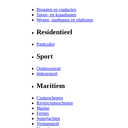
Bruggen en viaducten
Spoor- en kraanbanen
Wegen, startbanen en platforms
Residentieel
Particulier
Sport
Outdoorsport
Indoorsport
Maritiem
Cruiseschepen
Riviercruiseschepen
Marine
Ferries
Superjachten
Veetransport