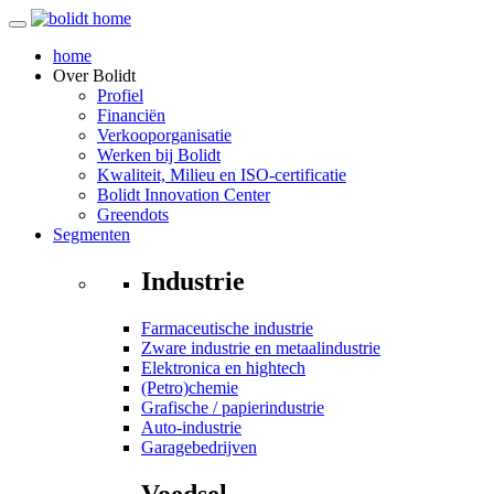
home
Over
Bolidt
Profiel
Financiën
Verkooporganisatie
Werken bij Bolidt
Kwaliteit, Milieu en ISO-certificatie
Bolidt Innovation Center
Greendots
Segmenten
Industrie
Farmaceutische industrie
Zware industrie en metaalindustrie
Elektronica en hightech
(Petro)chemie
Grafische / papierindustrie
Auto-industrie
Garagebedrijven
Voedsel