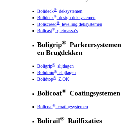
®
Bolideck
deksystemen
®
Bolideck
design deksystemen
®
Boliscreed
levelling deksystemen
®
Bolicast
gietmassa’s
®
Boligrip
Parkeersystemen
en Brugdekken
®
Boligrip
slijtlagen
®
Bolidrain
slijtlagen
®
Bolidtop
Z.OK
®
Bolicoat
Coatingsystemen
®
Bolicoat
coatingsystemen
®
Bolirail
Railfixaties