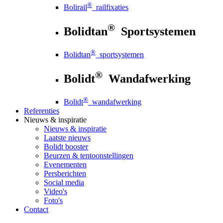
®
Bolirail
railfixaties
®
Bolidtan
Sportsystemen
®
Bolidtan
sportsystemen
®
Bolidt
Wandafwerking
®
Bolidt
wandafwerking
Referenties
Nieuws
& inspiratie
Nieuws
& inspiratie
Laatste nieuws
Bolidt booster
Beurzen & tentoonstellingen
Evenementen
Persberichten
Social media
Video's
Foto's
Contact