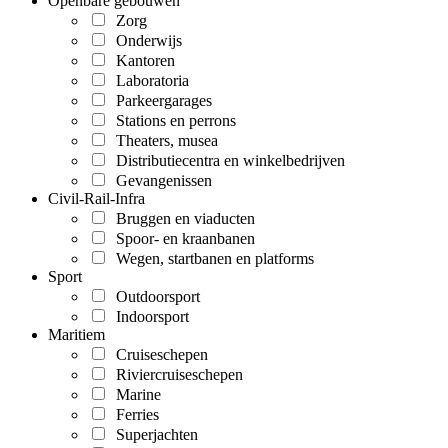
Openbare gebouwen
Zorg
Onderwijs
Kantoren
Laboratoria
Parkeergarages
Stations en perrons
Theaters, musea
Distributiecentra en winkelbedrijven
Gevangenissen
Civil-Rail-Infra
Bruggen en viaducten
Spoor- en kraanbanen
Wegen, startbanen en platforms
Sport
Outdoorsport
Indoorsport
Maritiem
Cruiseschepen
Riviercruiseschepen
Marine
Ferries
Superjachten