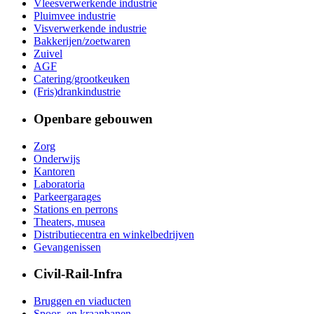
Vleesverwerkende industrie
Pluimvee industrie
Visverwerkende industrie
Bakkerijen/zoetwaren
Zuivel
AGF
Catering/grootkeuken
(Fris)drankindustrie
Openbare gebouwen
Zorg
Onderwijs
Kantoren
Laboratoria
Parkeergarages
Stations en perrons
Theaters, musea
Distributiecentra en winkelbedrijven
Gevangenissen
Civil-Rail-Infra
Bruggen en viaducten
Spoor- en kraanbanen