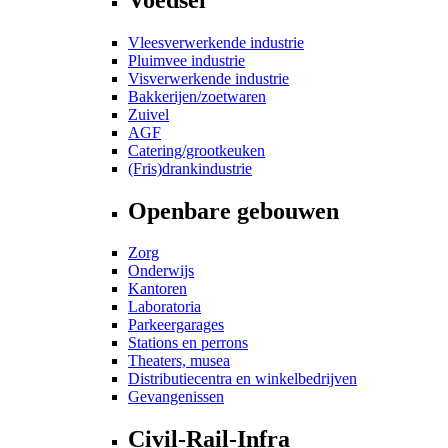
Vleesverwerkende industrie
Pluimvee industrie
Visverwerkende industrie
Bakkerijen/zoetwaren
Zuivel
AGF
Catering/grootkeuken
(Fris)drankindustrie
Openbare gebouwen
Zorg
Onderwijs
Kantoren
Laboratoria
Parkeergarages
Stations en perrons
Theaters, musea
Distributiecentra en winkelbedrijven
Gevangenissen
Civil-Rail-Infra