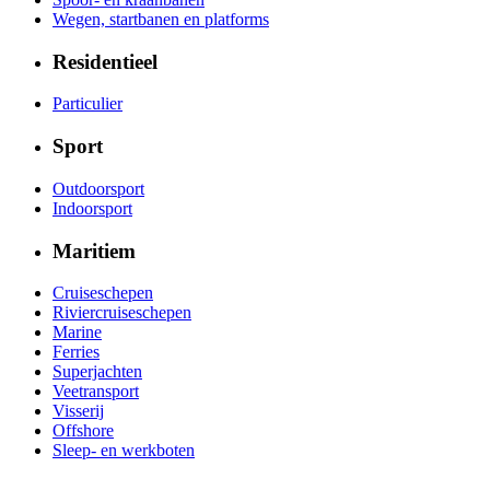
Wegen, startbanen en platforms
Residentieel
Particulier
Sport
Outdoorsport
Indoorsport
Maritiem
Cruiseschepen
Riviercruiseschepen
Marine
Ferries
Superjachten
Veetransport
Visserij
Offshore
Sleep- en werkboten