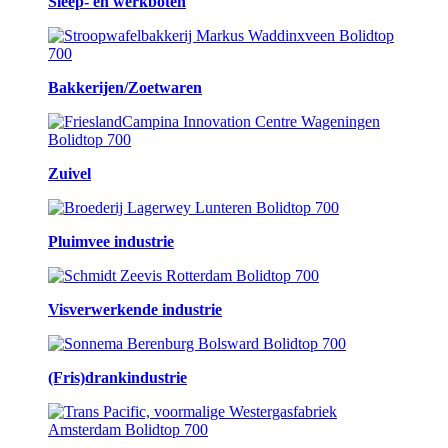
Sleep- en werkboten
Bakkerijen/Zoetwaren
Zuivel
Pluimvee industrie
Visverwerkende industrie
(Fris)drankindustrie