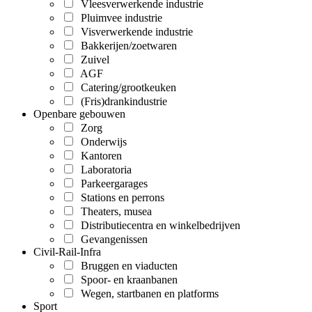
Vleesverwerkende industrie
Pluimvee industrie
Visverwerkende industrie
Bakkerijen/zoetwaren
Zuivel
AGF
Catering/grootkeuken
(Fris)drankindustrie
Openbare gebouwen
Zorg
Onderwijs
Kantoren
Laboratoria
Parkeergarages
Stations en perrons
Theaters, musea
Distributiecentra en winkelbedrijven
Gevangenissen
Civil-Rail-Infra
Bruggen en viaducten
Spoor- en kraanbanen
Wegen, startbanen en platforms
Sport