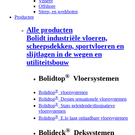
Visserij
Offshore
Sleep- en werkboten
Producten
Alle producten
Bolidt
industriële vloeren,
scheepsdekken, sportvloeren en
slijtlagen in de wegen en
utiliteitsbouw
®
Bolidtop
Vloersystemen
®
Bolidtop
vloersystemen
®
Bolidtop
Design sensationele vloersystemen
®
Bolidtop
Stato geleidende/dissipatieve
vloersystemen
®
Bolidtop
E.lo laag oplaadbare vloersystemen
®
Bolideck
Deksystemen