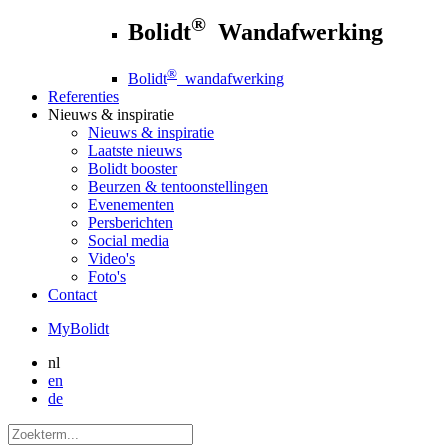
®
Bolidt
Wandafwerking
®
Bolidt
wandafwerking
Referenties
Nieuws
& inspiratie
Nieuws
& inspiratie
Laatste nieuws
Bolidt booster
Beurzen & tentoonstellingen
Evenementen
Persberichten
Social media
Video's
Foto's
Contact
MyBolidt
nl
en
de