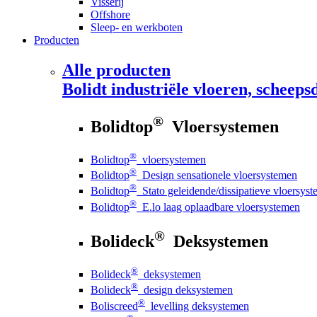
Visserij
Offshore
Sleep- en werkboten
Producten
Alle producten
Bolidt
industriële vloeren, scheepsd
®
Bolidtop
Vloersystemen
®
Bolidtop
vloersystemen
®
Bolidtop
Design sensationele vloersystemen
®
Bolidtop
Stato geleidende/dissipatieve vloersys
®
Bolidtop
E.lo laag oplaadbare vloersystemen
®
Bolideck
Deksystemen
®
Bolideck
deksystemen
®
Bolideck
design deksystemen
®
Boliscreed
levelling deksystemen