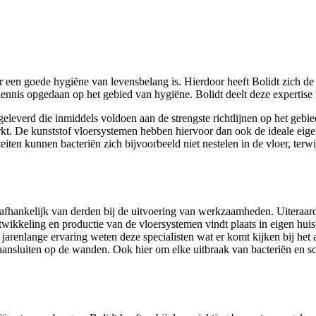
ar een goede hygiëne van levensbelang is. Hierdoor heeft Bolidt zich d
kennis opgedaan op het gebied van hygiëne. Bolidt deelt deze expertise 
verd die inmiddels voldoen aan de strengste richtlijnen op het gebie
t. De kunststof vloersystemen hebben hiervoor dan ook de ideale eigens
en kunnen bacteriën zich bijvoorbeeld niet nestelen in de vloer, terwi
afhankelijk van derden bij de uitvoering van werkzaamheden. Uiteraard i
ntwikkeling en productie van de vloersystemen vindt plaats in eigen hu
n jarenlange ervaring weten deze specialisten wat er komt kijken bij he
aansluiten op de wanden. Ook hier om elke uitbraak van bacteriën en sch