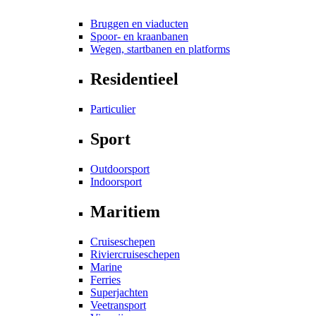
Bruggen en viaducten
Spoor- en kraanbanen
Wegen, startbanen en platforms
Residentieel
Particulier
Sport
Outdoorsport
Indoorsport
Maritiem
Cruiseschepen
Riviercruiseschepen
Marine
Ferries
Superjachten
Veetransport