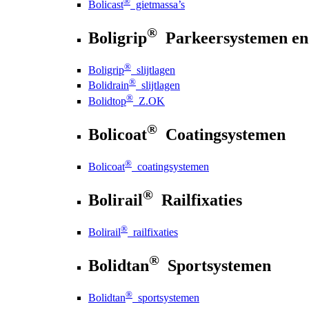
®
Bolicast
gietmassa’s
®
Boligrip
Parkeersystemen en
®
Boligrip
slijtlagen
®
Bolidrain
slijtlagen
®
Bolidtop
Z.OK
®
Bolicoat
Coatingsystemen
®
Bolicoat
coatingsystemen
®
Bolirail
Railfixaties
®
Bolirail
railfixaties
®
Bolidtan
Sportsystemen
®
Bolidtan
sportsystemen