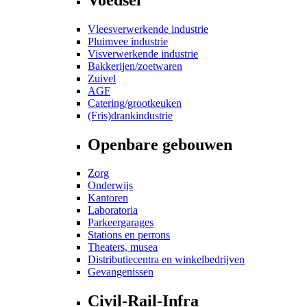
Vleesverwerkende industrie
Pluimvee industrie
Visverwerkende industrie
Bakkerijen/zoetwaren
Zuivel
AGF
Catering/grootkeuken
(Fris)drankindustrie
Openbare gebouwen
Zorg
Onderwijs
Kantoren
Laboratoria
Parkeergarages
Stations en perrons
Theaters, musea
Distributiecentra en winkelbedrijven
Gevangenissen
Civil-Rail-Infra