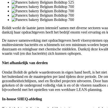
Bolidt werkt de laatste jaren intensief samen met diverse sectoren wa
dankzij haar opdrachtgevers heeft het bedrijf enorm veel ervaring en 
De nauwe samenwerking met opdrachtgevers heeft vloersystemen opgele
multiresistente bacteriën en schimmels tot een minimum worden beperk
duurzaam en reinigbaar met chemische middelen. Dankzij deze kwaliteit
waarin vuil (en dus bacteriën) zich kunnen ophopen.
Niet afhankelijk van derden
Omdat Bolidt de gehele waardestroom in eigen hand heeft, is het niet 
het buitenland en de maatregelen per land tijdens deze periode. De o
gezondheidsrichtlijnen, snel en flexibel projecten uitvoeren. Door hu
gekeken of de ondergrond volledig vlak is en of de vloeren naadloos 
bijvoorbeeld met het opstellen van een werkbare LEAN-planning.
In-house SHEQ-afdeling