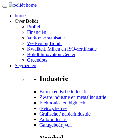
home
Over
Bolidt
Profiel
Financiën
Verkooporganisatie
Werken bij Bolidt
Kwaliteit, Milieu en ISO-certificatie
Bolidt Innovation Center
Greendots
Segmenten
Industrie
Farmaceutische industrie
Zware industrie en metaalindustrie
Elektronica en hightech
(Petro)chemie
Grafische / papierindustrie
Auto-industrie
Garagebedrijven
Voedsel