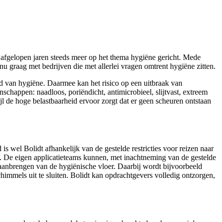
e afgelopen jaren steeds meer op het thema hygiëne gericht. Mede
nu graag met bedrijven die met allerlei vragen omtrent hygiëne zitten.
d van hygiëne. Daarmee kan het risico op een uitbraak van
chappen: naadloos, poriëndicht, antimicrobieel, slijtvast, extreem
jl de hoge belastbaarheid ervoor zorgt dat er geen scheuren ontstaan
s wel Bolidt afhankelijk van de gestelde restricties voor reizen naar
is. De eigen applicatieteams kunnen, met inachtneming van de gestelde
t aanbrengen van de hygiënische vloer. Daarbij wordt bijvoorbeeld
immels uit te sluiten. Bolidt kan opdrachtgevers volledig ontzorgen,