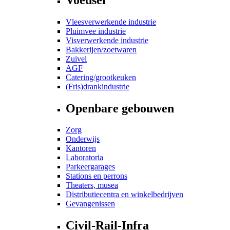
Vleesverwerkende industrie
Pluimvee industrie
Visverwerkende industrie
Bakkerijen/zoetwaren
Zuivel
AGF
Catering/grootkeuken
(Fris)drankindustrie
Openbare gebouwen
Zorg
Onderwijs
Kantoren
Laboratoria
Parkeergarages
Stations en perrons
Theaters, musea
Distributiecentra en winkelbedrijven
Gevangenissen
Civil-Rail-Infra