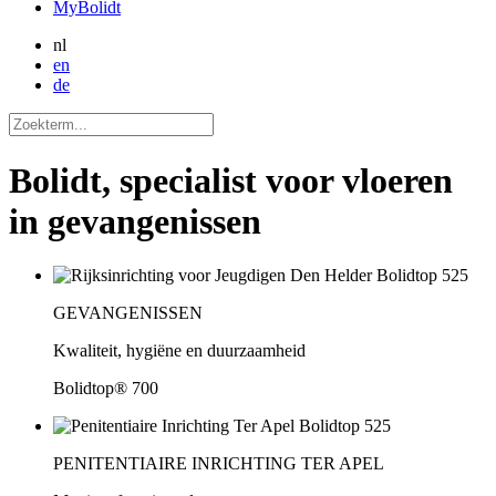
MyBolidt
nl
en
de
Bolidt, specialist voor vloeren
in gevangenissen
GEVANGENISSEN
Kwaliteit, hygiëne en duurzaamheid
Bolidtop® 700
PENITENTIAIRE INRICHTING TER APEL