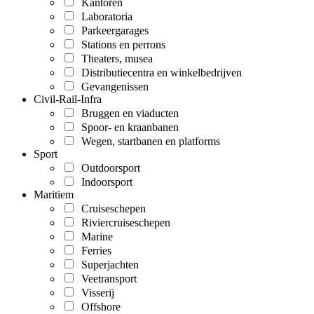
Kantoren
Laboratoria
Parkeergarages
Stations en perrons
Theaters, musea
Distributiecentra en winkelbedrijven
Gevangenissen
Civil-Rail-Infra
Bruggen en viaducten
Spoor- en kraanbanen
Wegen, startbanen en platforms
Sport
Outdoorsport
Indoorsport
Maritiem
Cruiseschepen
Riviercruiseschepen
Marine
Ferries
Superjachten
Veetransport
Visserij
Offshore