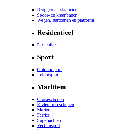
Bruggen en viaducten
Spoor- en kraanbanen
Wegen, startbanen en platforms
Residentieel
Particulier
Sport
Outdoorsport
Indoorsport
Maritiem
Cruiseschepen
Riviercruiseschepen
Marine
Ferries
Superjachten
Veetransport