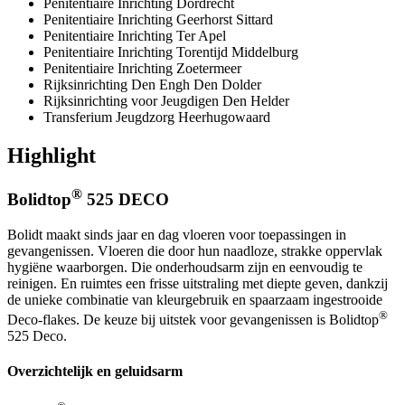
Penitentiaire Inrichting Dordrecht
Penitentiaire Inrichting Geerhorst Sittard
Penitentiaire Inrichting Ter Apel
Penitentiaire Inrichting Torentijd Middelburg
Penitentiaire Inrichting Zoetermeer
Rijksinrichting Den Engh Den Dolder
Rijksinrichting voor Jeugdigen Den Helder
Transferium Jeugdzorg Heerhugowaard
Highlight
®
Bolidtop
525 DECO
Bolidt maakt sinds jaar en dag vloeren voor toepassingen in
gevangenissen. Vloeren die door hun naadloze, strakke oppervlak
hygiëne waarborgen. Die onderhoudsarm zijn en eenvoudig te
reinigen. En ruimtes een frisse uitstraling met diepte geven, dankzij
de unieke combinatie van kleurgebruik en spaarzaam ingestrooide
®
Deco-flakes. De keuze bij uitstek voor gevangenissen is Bolidtop
525 Deco.
Overzichtelijk en geluidsarm