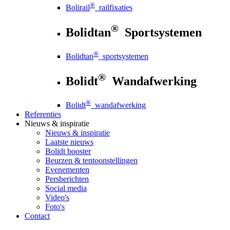
®
Bolirail
railfixaties
®
Bolidtan
Sportsystemen
®
Bolidtan
sportsystemen
®
Bolidt
Wandafwerking
®
Bolidt
wandafwerking
Referenties
Nieuws
& inspiratie
Nieuws
& inspiratie
Laatste nieuws
Bolidt booster
Beurzen & tentoonstellingen
Evenementen
Persberichten
Social media
Video's
Foto's
Contact