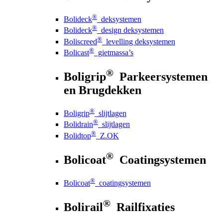
®
Bolideck
deksystemen
®
Bolideck
design deksystemen
®
Boliscreed
levelling deksystemen
®
Bolicast
gietmassa’s
®
Boligrip
Parkeersystemen
en Brugdekken
®
Boligrip
slijtlagen
®
Bolidrain
slijtlagen
®
Bolidtop
Z.OK
®
Bolicoat
Coatingsystemen
®
Bolicoat
coatingsystemen
®
Bolirail
Railfixaties