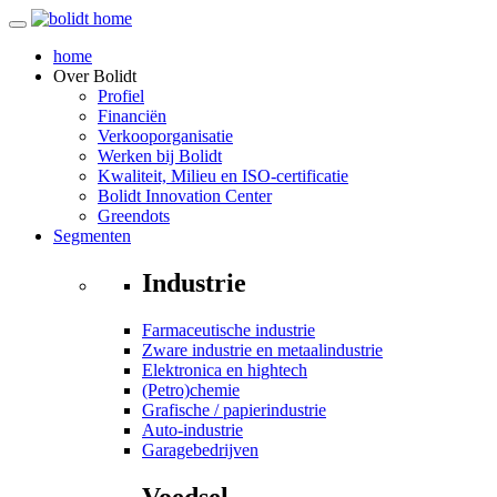
home
Over
Bolidt
Profiel
Financiën
Verkooporganisatie
Werken bij Bolidt
Kwaliteit, Milieu en ISO-certificatie
Bolidt Innovation Center
Greendots
Segmenten
Industrie
Farmaceutische industrie
Zware industrie en metaalindustrie
Elektronica en hightech
(Petro)chemie
Grafische / papierindustrie
Auto-industrie
Garagebedrijven
Voedsel