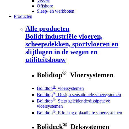
Visserij
Offshore
Sleep- en werkboten
Producten
Alle producten
Bolidt
industriële vloeren,
scheepsdekken, sportvloeren en
slijtlagen in de wegen en
utiliteitsbouw
®
Bolidtop
Vloersystemen
®
Bolidtop
vloersystemen
®
Bolidtop
Design sensationele vloersystemen
®
Bolidtop
Stato geleidende/dissipatieve
vloersystemen
®
Bolidtop
E.lo laag oplaadbare vloersystemen
®
Bolideck
Deksystemen