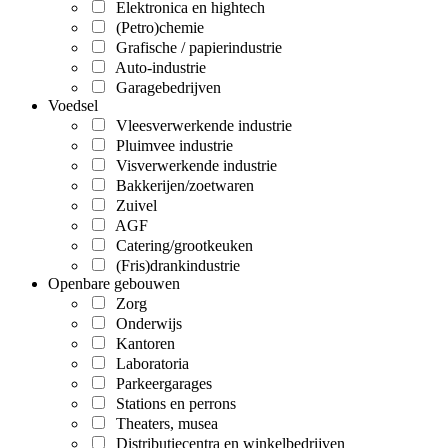
Elektronica en hightech
(Petro)chemie
Grafische / papierindustrie
Auto-industrie
Garagebedrijven
Voedsel
Vleesverwerkende industrie
Pluimvee industrie
Visverwerkende industrie
Bakkerijen/zoetwaren
Zuivel
AGF
Catering/grootkeuken
(Fris)drankindustrie
Openbare gebouwen
Zorg
Onderwijs
Kantoren
Laboratoria
Parkeergarages
Stations en perrons
Theaters, musea
Distributiecentra en winkelbedrijven