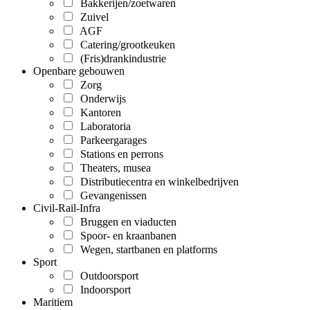
Bakkerijen/zoetwaren
Zuivel
AGF
Catering/grootkeuken
(Fris)drankindustrie
Openbare gebouwen
Zorg
Onderwijs
Kantoren
Laboratoria
Parkeergarages
Stations en perrons
Theaters, musea
Distributiecentra en winkelbedrijven
Gevangenissen
Civil-Rail-Infra
Bruggen en viaducten
Spoor- en kraanbanen
Wegen, startbanen en platforms
Sport
Outdoorsport
Indoorsport
Maritiem