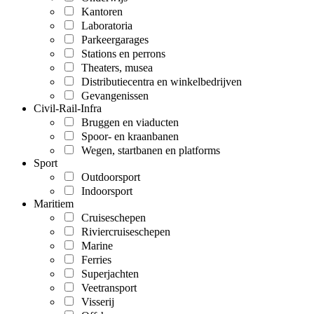
Kantoren
Laboratoria
Parkeergarages
Stations en perrons
Theaters, musea
Distributiecentra en winkelbedrijven
Gevangenissen
Civil-Rail-Infra
Bruggen en viaducten
Spoor- en kraanbanen
Wegen, startbanen en platforms
Sport
Outdoorsport
Indoorsport
Maritiem
Cruiseschepen
Riviercruiseschepen
Marine
Ferries
Superjachten
Veetransport
Visserij