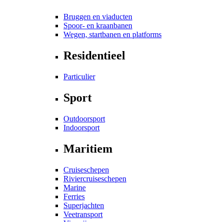
Bruggen en viaducten
Spoor- en kraanbanen
Wegen, startbanen en platforms
Residentieel
Particulier
Sport
Outdoorsport
Indoorsport
Maritiem
Cruiseschepen
Riviercruiseschepen
Marine
Ferries
Superjachten
Veetransport