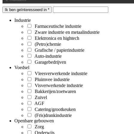
Ik ben geïnteresseerd in *
Industrie
Farmaceutische industrie
Zware industrie en metaalindustrie
Elektronica en hightech
(Petro)chemie
Grafische / papierindustrie
Auto-industrie
Garagebedrijven
Voedsel
Vleesverwerkende industrie
Pluimvee industrie
Visverwerkende industrie
Bakkerijen/zoetwaren
Zuivel
AGF
Catering/grootkeuken
(Fris)drankindustrie
Openbare gebouwen
Zorg
Onderwijs