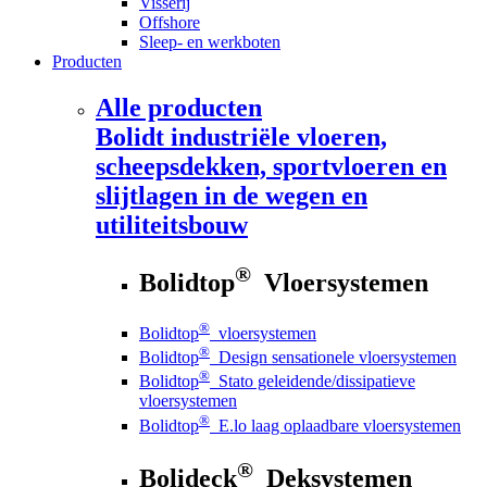
Visserij
Offshore
Sleep- en werkboten
Producten
Alle producten
Bolidt
industriële vloeren,
scheepsdekken, sportvloeren en
slijtlagen in de wegen en
utiliteitsbouw
®
Bolidtop
Vloersystemen
®
Bolidtop
vloersystemen
®
Bolidtop
Design sensationele vloersystemen
®
Bolidtop
Stato geleidende/dissipatieve
vloersystemen
®
Bolidtop
E.lo laag oplaadbare vloersystemen
®
Bolideck
Deksystemen