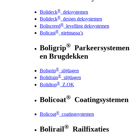
®
Bolideck
deksystemen
®
Bolideck
design deksystemen
®
Boliscreed
levelling deksystemen
®
Bolicast
gietmassa’s
®
Boligrip
Parkeersystemen
en Brugdekken
®
Boligrip
slijtlagen
®
Bolidrain
slijtlagen
®
Bolidtop
Z.OK
®
Bolicoat
Coatingsystemen
®
Bolicoat
coatingsystemen
®
Bolirail
Railfixaties