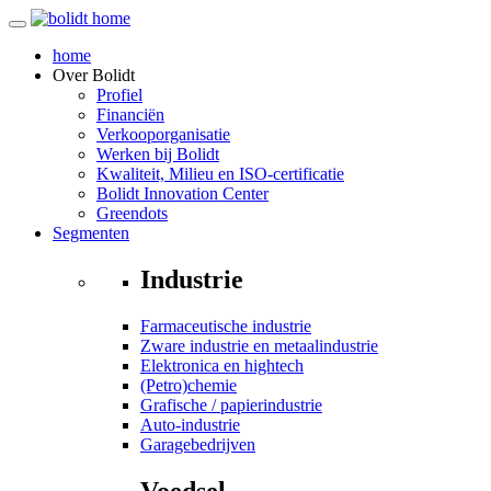
home
Over
Bolidt
Profiel
Financiën
Verkooporganisatie
Werken bij Bolidt
Kwaliteit, Milieu en ISO-certificatie
Bolidt Innovation Center
Greendots
Segmenten
Industrie
Farmaceutische industrie
Zware industrie en metaalindustrie
Elektronica en hightech
(Petro)chemie
Grafische / papierindustrie
Auto-industrie
Garagebedrijven
Voedsel