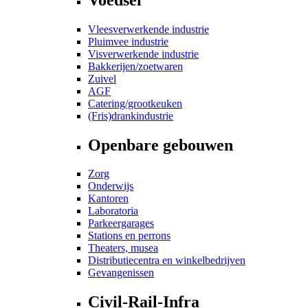
Vleesverwerkende industrie
Pluimvee industrie
Visverwerkende industrie
Bakkerijen/zoetwaren
Zuivel
AGF
Catering/grootkeuken
(Fris)drankindustrie
Openbare gebouwen
Zorg
Onderwijs
Kantoren
Laboratoria
Parkeergarages
Stations en perrons
Theaters, musea
Distributiecentra en winkelbedrijven
Gevangenissen
Civil-Rail-Infra