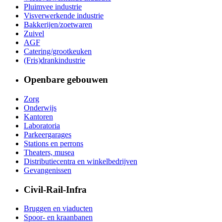
Pluimvee industrie
Visverwerkende industrie
Bakkerijen/zoetwaren
Zuivel
AGF
Catering/grootkeuken
(Fris)drankindustrie
Openbare gebouwen
Zorg
Onderwijs
Kantoren
Laboratoria
Parkeergarages
Stations en perrons
Theaters, musea
Distributiecentra en winkelbedrijven
Gevangenissen
Civil-Rail-Infra
Bruggen en viaducten
Spoor- en kraanbanen