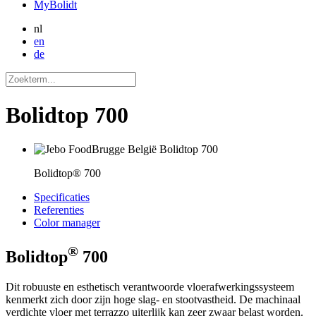
MyBolidt
nl
en
de
Bolidtop 700
Bolidtop® 700
Specificaties
Referenties
Color manager
®
Bolidtop
700
Dit robuuste en esthetisch verantwoorde vloerafwerkingssysteem
kenmerkt zich door zijn hoge slag- en stootvastheid. De machinaal
verdichte vloer met terrazzo uiterlijk kan zeer zwaar belast worden.