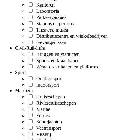
Kantoren
Laboratoria
Parkeergarages
Stations en perrons
Theaters, musea
Distributiecentra en winkelbedrijven
Gevangenissen
Civil-Rail-Infra
Bruggen en viaducten
Spoor- en kraanbanen
Wegen, startbanen en platforms
Sport
Outdoorsport
Indoorsport
Maritiem
Cruiseschepen
Riviercruiseschepen
Marine
Ferries
Superjachten
Veetransport
Visserij