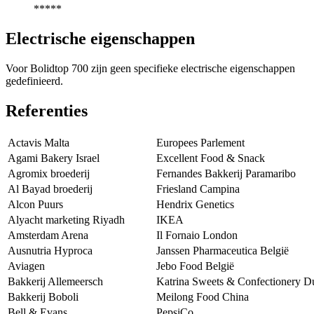
*****
Electrische eigenschappen
Voor Bolidtop 700 zijn geen specifieke electrische eigenschappen
gedefinieerd.
Referenties
Actavis Malta
Europees Parlement
Agami Bakery Israel
Excellent Food & Snack
Agromix broederij
Fernandes Bakkerij Paramaribo
Al Bayad broederij
Friesland Campina
Alcon Puurs
Hendrix Genetics
Alyacht marketing Riyadh
IKEA
Amsterdam Arena
Il Fornaio London
Ausnutria Hyproca
Janssen Pharmaceutica België
Aviagen
Jebo Food België
Bakkerij Allemeersch
Katrina Sweets & Confectionery D
Bakkerij Boboli
Meilong Food China
Bell & Evans
PepsiCo