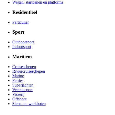
Wegen, startbanen en platforms
Residentieel
Particulier
Sport
Outdoorsport
Indoorsport
Maritiem
Cruiseschepen
Riviercruiseschepen
Marine
Ferries
Superjachten
Veetransport
Visserij
Offshore
Sleep- en werkboten