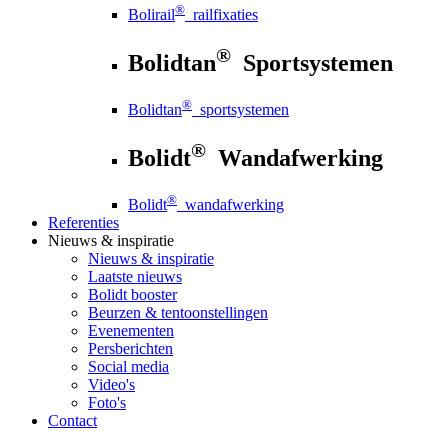
®
Bolirail
railfixaties
®
Bolidtan
Sportsystemen
®
Bolidtan
sportsystemen
®
Bolidt
Wandafwerking
®
Bolidt
wandafwerking
Referenties
Nieuws
& inspiratie
Nieuws
& inspiratie
Laatste nieuws
Bolidt booster
Beurzen & tentoonstellingen
Evenementen
Persberichten
Social media
Video's
Foto's
Contact