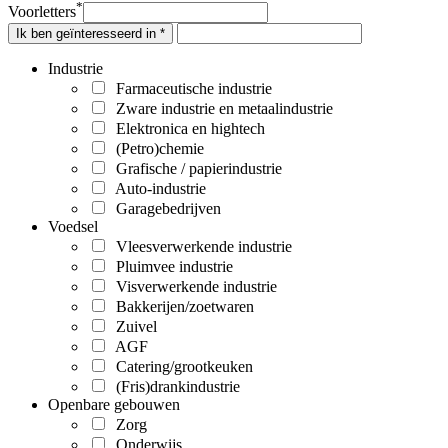
*
Voorletters
Ik ben geïnteresseerd in *
Industrie
Farmaceutische industrie
Zware industrie en metaalindustrie
Elektronica en hightech
(Petro)chemie
Grafische / papierindustrie
Auto-industrie
Garagebedrijven
Voedsel
Vleesverwerkende industrie
Pluimvee industrie
Visverwerkende industrie
Bakkerijen/zoetwaren
Zuivel
AGF
Catering/grootkeuken
(Fris)drankindustrie
Openbare gebouwen
Zorg
Onderwijs